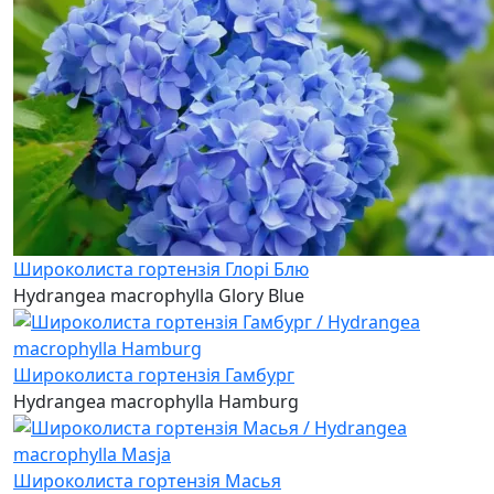
Широколиста гортензія Глорі Блю
Hydrangea macrophylla Glory Blue
Широколиста гортензія Гамбург
Hydrangea macrophylla Hamburg
Широколиста гортензія Масья