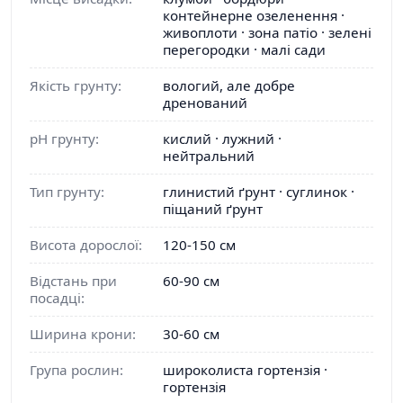
контейнерне озеленення ·
живоплоти · зона патіо · зелені
перегородки · малі сади
Якість грунту:
вологий, але добре
дренований
pH грунту:
кислий · лужний ·
нейтральний
Тип грунту:
глинистий ґрунт · суглинок ·
піщаний ґрунт
Висота дорослої:
120-150 см
Відстань при
60-90 см
посадці:
Ширина крони:
30-60 см
Група рослин:
широколиста гортензія ·
гортензія