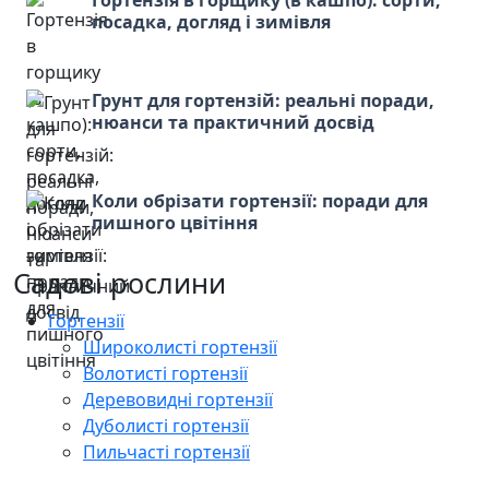
посадка, догляд і зимівля
Грунт для гортензій: реальні поради,
нюанси та практичний досвід
Коли обрізати гортензії: поради для
пишного цвітіння
Садові рослини
Гортензії
Широколисті гортензії
Волотисті гортензії
Деревовидні гортензії
Дуболисті гортензії
Пильчасті гортензії