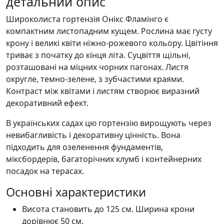
детальний опис
Широколиста гортензія Онікс Фламінго є
компактним листопадним кущем. Рослина має густу
крону і великі квіти ніжно-рожевого кольору. Цвітіння
триває з початку до кінця літа. Суцвіття щільні,
розташовані на міцних чорних пагонах. Листя
округле, темно-зелене, з зубчастими краями.
Контраст між квітами і листям створює виразний
декоративний ефект.
В українських садах цю гортензію вирощують через
невибагливість і декоративну цінність. Вона
підходить для озеленення фундаментів,
міксбордерів, багаторічних клумб і контейнерних
посадок на терасах.
Основні характеристики
Висота становить до 125 см. Ширина крони
дорівнює 50 см.