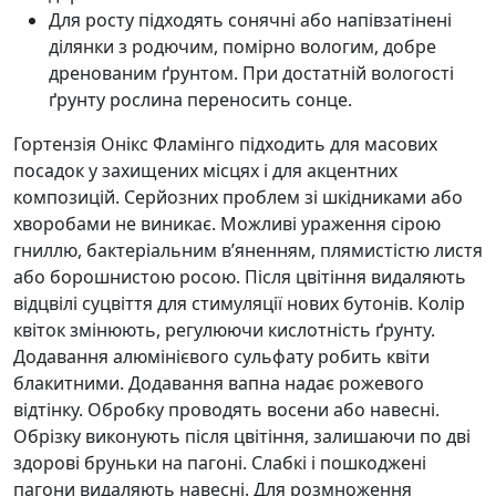
Для росту підходять сонячні або напівзатінені
ділянки з родючим, помірно вологим, добре
дренованим ґрунтом. При достатній вологості
ґрунту рослина переносить сонце.
Гортензія Онікс Фламінго підходить для масових
посадок у захищених місцях і для акцентних
композицій. Серйозних проблем зі шкідниками або
хворобами не виникає. Можливі ураження сірою
гниллю, бактеріальним в’яненням, плямистістю листя
або борошнистою росою. Після цвітіння видаляють
відцвілі суцвіття для стимуляції нових бутонів. Колір
квіток змінюють, регулюючи кислотність ґрунту.
Додавання алюмінієвого сульфату робить квіти
блакитними. Додавання вапна надає рожевого
відтінку. Обробку проводять восени або навесні.
Обрізку виконують після цвітіння, залишаючи по дві
здорові бруньки на пагоні. Слабкі і пошкоджені
пагони видаляють навесні. Для розмноження