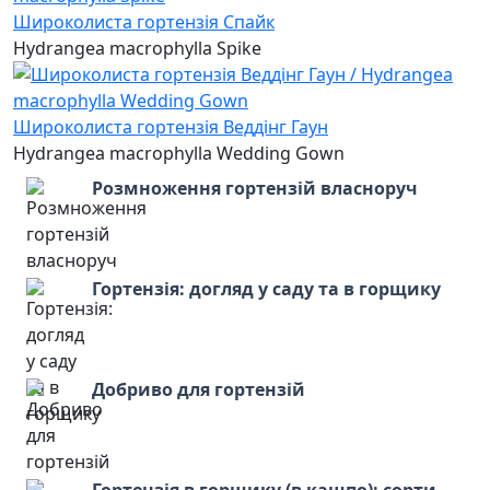
Широколиста гортензія Спайк
Hydrangea macrophylla Spike
Широколиста гортензія Веддінг Гаун
Hydrangea macrophylla Wedding Gown
Розмноження гортензій власноруч
Гортензія: догляд у саду та в горщику
Добриво для гортензій
Гортензія в горщику (в кашпо): сорти,