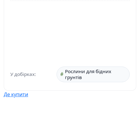
Рослини для бідних
У добірках:
грунтів
Де купити