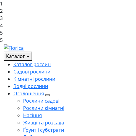
1
2
3
4
5
5
Каталог
Каталог рослин
Садові рослини
Кімнатні рослини
Водні рослини
Оголошення
Рослини садові
Рослини кімнатні
Насіння
Живці та розсада
Ґрунт і субстрати