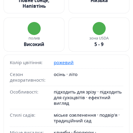
Повне сонце,
Низька
Напівтінь
полив
зона USDA
Високий
5 - 9
Колір цвітіння:
рожевий
Сезон
осінь · літо
декоративності:
Особливості:
підходить для зрізу · підходить
для сухоцвітів · ефектний
вигляд
Стилі садів:
міське озеленення · подвір'я ·
традиційний сад
Місце висадки:
клумби · бордюри ·