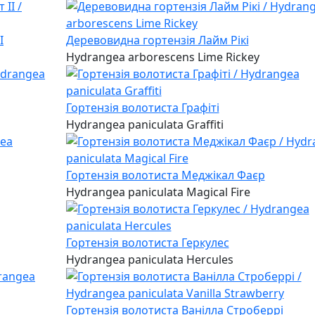
I
Деревовидна гортензія Лайм Рікі
Hydrangea arborescens Lime Rickey
Гортензія волотиста Графіті
Hydrangea paniculata Graffiti
Гортензія волотиста Меджікал Фаєр
Hydrangea paniculata Magical Fire
Гортензія волотиста Геркулес
Hydrangea paniculata Hercules
Гортензія волотиста Ванілла Строберрі