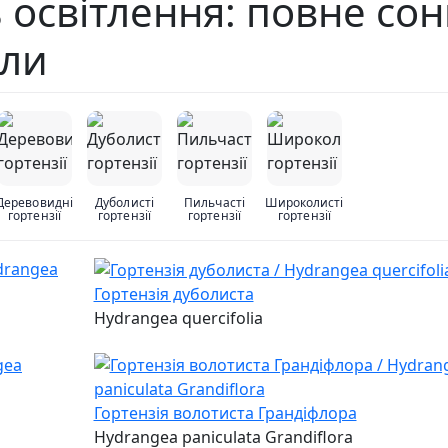
нь освітлення: повне со
оли
Деревовидні
Дуболисті
Пильчасті
Широколисті
гортензії
гортензії
гортензії
гортензії
Гортензія дуболиста
Hydrangea quercifolia
Гортензія волотиста Грандіфлора
Hydrangea paniculata Grandiflora