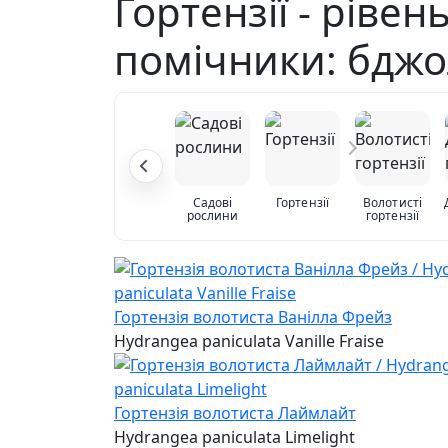
Гортензії - ріве
помічники: бдж
Садові
Гортензії
Волотисті
рослини
гортензії
Гортензія волотиста Ванілла Фрейз
Hydrangea paniculata Vanille Fraise
Гортензія волотиста Лаймлайт
Hydrangea paniculata Limelight