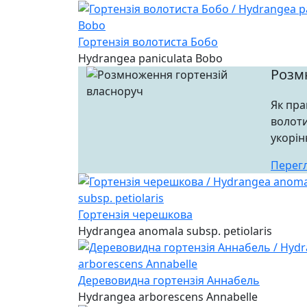
Гортензія волотиста Бобо
Hydrangea paniculata Bobo
Розм
Як пра
волоти
укорін
Перег
Гортензія черешкова
Hydrangea anomala subsp. petiolaris
Деревовидна гортензія Аннабель
Hydrangea arborescens Annabelle