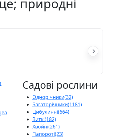
нце; природні
Садові рослини
Однорічники
(32)
Багаторічники
(1181)
Цибулинні
(664)
Виткі
(182)
Хвойні
(261)
Папороті
(23)