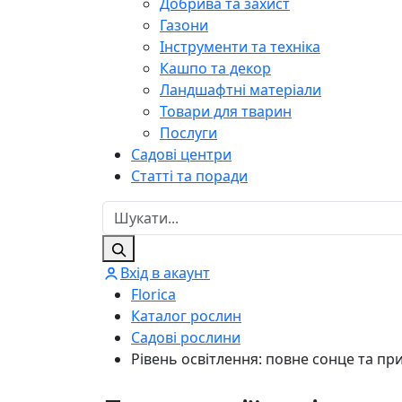
Добрива та захист
Газони
Інструменти та техніка
Кашпо та декор
Ландшафтні матеріали
Товари для тварин
Послуги
Садові центри
Статті та поради
Вхід в акаунт
Florica
Каталог рослин
Садові рослини
Рівень освітлення: повне сонце та при