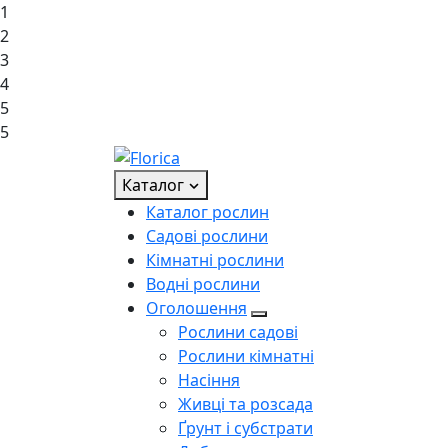
1
2
3
4
5
5
Каталог
Каталог рослин
Садові рослини
Кімнатні рослини
Водні рослини
Оголошення
Рослини садові
Рослини кімнатні
Насіння
Живці та розсада
Ґрунт і субстрати