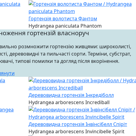
Гортензія волотиста Фантом
Hydrangea paniculata Phantom
ноження гортензій власноруч
вильно розмножити гортензію живцями: широколисті,
сті, деревовидні та пильчасті сорти. Терміни, субстрат,
ювачі, типові помилки та догляд після вкорінення.
лянути
Деревовидна гортензія Інкредіболл
Hydrangea arborescens Incrediball
Деревовидна гортензія Інвінсібелл Спіріт
Hydrangea arborescens Invincibelle Spirit