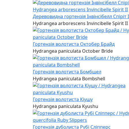
Деревовидна гортензія Інвінсібелл Спіріт I
Hydrangea arborescens Invincibelle Spirit II
Гортензія волотиста Октобер Брайд
Hydrangea paniculata October Bride
Гортензія волотиста Бомбшел
Hydrangea paniculata Bombshell
Гортензія волотиста Кіушу
Hydrangea paniculata Kyushu
Гортензія дуболиста Рубі Сліпперс