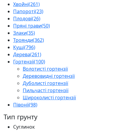
Хвойні
(261)
Папороті
(23)
Плодові
(26)
Пряні трави
(50)
Злаки
(35)
Троянди
(362)
Кущі
(796)
Дерева
(261)
Гортензії
(100)
Волотисті гортензії
Деревовидні гортензії
Дуболисті гортензії
Пильчасті гортензії
Широколисті гортензії
Півонії
(98)
Тип грунту
Суглинок