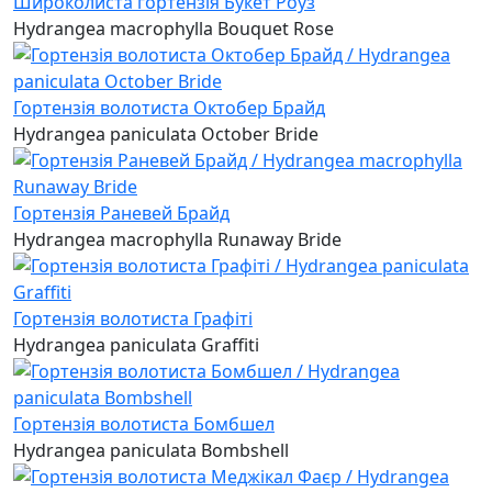
Широколиста гортензія Букет Роуз
Hydrangea macrophylla Bouquet Rose
Гортензія волотиста Октобер Брайд
Hydrangea paniculata October Bride
Гортензія Раневей Брайд
Hydrangea macrophylla Runaway Bride
Гортензія волотиста Графіті
Hydrangea paniculata Graffiti
Гортензія волотиста Бомбшел
Hydrangea paniculata Bombshell