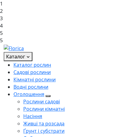
1
2
3
4
5
5
Каталог
Каталог рослин
Садові рослини
Кімнатні рослини
Водні рослини
Оголошення
Рослини садові
Рослини кімнатні
Насіння
Живці та розсада
Ґрунт і субстрати