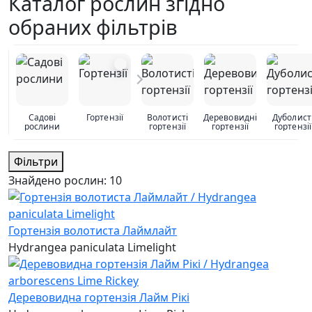
Каталог рослин згідно
обраних фільтрів
Садові
Гортензії
Волотисті
Деревовидні
Дуболист
рослини
гортензії
гортензії
гортензії
Фільтри
Знайдено рослин:
10
Гортензія волотиста Лаймлайт
Hydrangea paniculata Limelight
Деревовидна гортензія Лайм Рікі