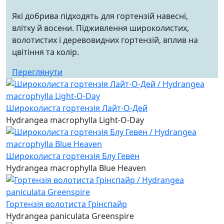
Які добрива підходять для гортензій навесні,
влітку й восени. Підживлення широколистих,
волотистих і деревовидних гортензій, вплив на
цвітіння та колір.
Переглянути
Широколиста гортензія Лайт-О-Дей
Hydrangea macrophylla Light-O-Day
Широколиста гортензія Блу Гевен
Hydrangea macrophylla Blue Heaven
Гортензія волотиста Грінспайр
Hydrangea paniculata Greenspire