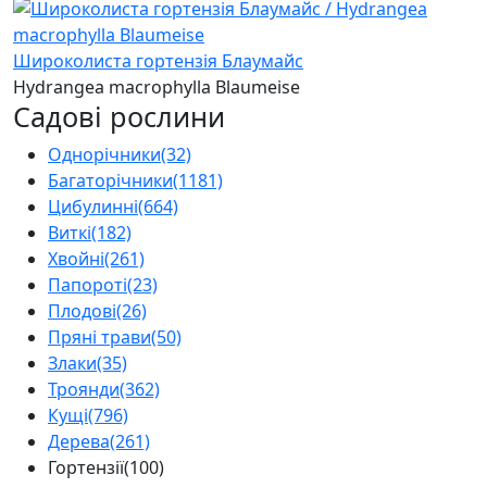
Широколиста гортензія Блаумайс
Hydrangea macrophylla Blaumeise
Садові рослини
Однорічники
(32)
Багаторічники
(1181)
Цибулинні
(664)
Виткі
(182)
Хвойні
(261)
Папороті
(23)
Плодові
(26)
Пряні трави
(50)
Злаки
(35)
Троянди
(362)
Кущі
(796)
Дерева
(261)
Гортензії
(100)