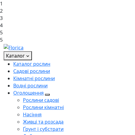
1
2
3
4
5
5
Каталог
Каталог рослин
Садові рослини
Кімнатні рослини
Водні рослини
Оголошення
Рослини садові
Рослини кімнатні
Насіння
Живці та розсада
Ґрунт і субстрати