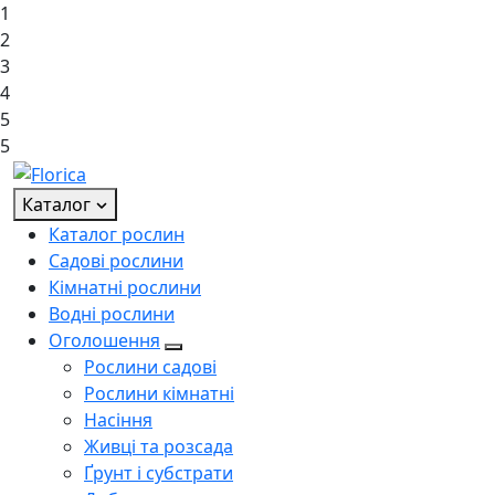
1
2
3
4
5
5
Каталог
Каталог рослин
Садові рослини
Кімнатні рослини
Водні рослини
Оголошення
Рослини садові
Рослини кімнатні
Насіння
Живці та розсада
Ґрунт і субстрати