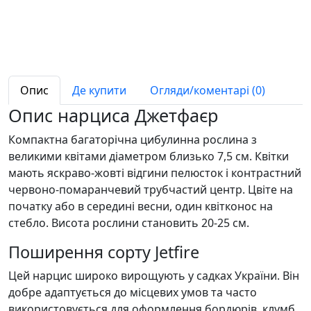
Опис
Де купити
Огляди/коментарі (0)
Опис нарциса Джетфаєр
Компактна багаторічна цибулинна рослина з
великими квітами діаметром близько 7,5 см. Квітки
мають яскраво-жовті відгини пелюсток і контрастний
червоно-помаранчевий трубчастий центр. Цвіте на
початку або в середині весни, один квітконос на
стебло. Висота рослини становить 20-25 см.
Поширення сорту Jetfire
Цей нарцис широко вирощують у садках України. Він
добре адаптується до місцевих умов та часто
використовується для оформлення бордюрів, клумб,