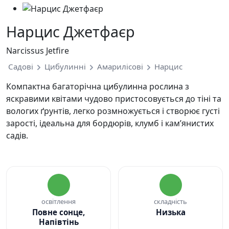
Нарцис Джетфаєр
Narcissus Jetfire
Садові
Цибулинні
Амарилісові
Нарцис
Компактна багаторічна цибулинна рослина з
яскравими квітами чудово пристосовується до тіні та
вологих ґрунтів, легко розмножується і створює густі
зарості, ідеальна для бордюрів, клумб і кам’янистих
садів.
освітлення
складність
Повне сонце,
Низька
Напівтінь