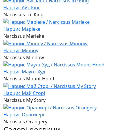
Нарцис Айс Кінг
Narcissus Ice King
Нарцис Маріеке
Narcissus Marieke
Нарцис Мінноу
Narcissus Minnow
Нарцис Маунт Худ
Narcissus Mount Hood
Нарцис Май Сторі
Narcissus My Story
Нарцис Оранжері
Narcissus Orangery
Садові рослини