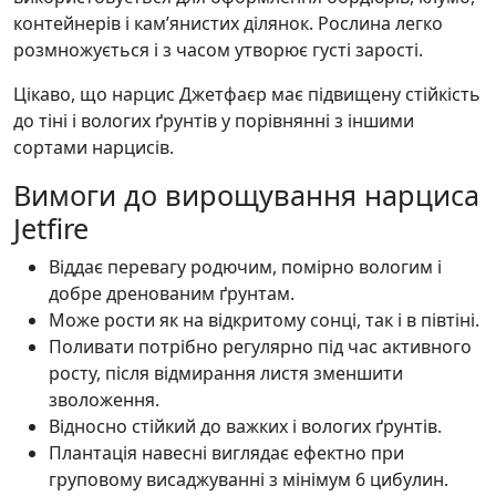
контейнерів і кам’янистих ділянок. Рослина легко
розмножується і з часом утворює густі зарості.
Цікаво, що нарцис Джетфаєр має підвищену стійкість
до тіні і вологих ґрунтів у порівнянні з іншими
сортами нарцисів.
Вимоги до вирощування нарциса
Jetfire
Віддає перевагу родючим, помірно вологим і
добре дренованим ґрунтам.
Може рости як на відкритому сонці, так і в півтіні.
Поливати потрібно регулярно під час активного
росту, після відмирання листя зменшити
зволоження.
Відносно стійкий до важких і вологих ґрунтів.
Плантація навесні виглядає ефектно при
груповому висаджуванні з мінімум 6 цибулин.