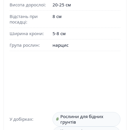
Висота дорослої:
20-25 см
Відстань при
8 см
посадці:
Ширина крони:
5-8 см
Група рослин:
нарцис
Рослини для бідних
У добірках:
грунтів