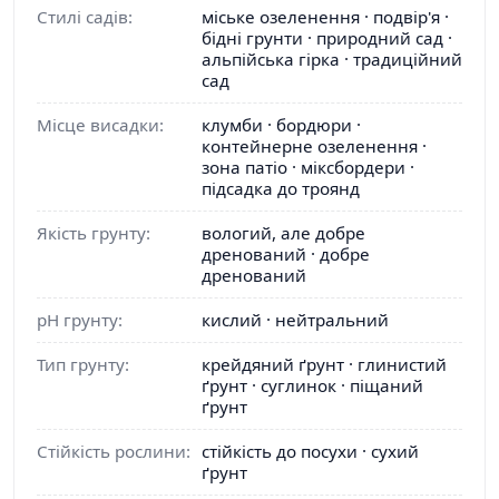
Стилі садів:
міське озеленення · подвір'я ·
бідні грунти · природний сад ·
альпійська гірка · традиційний
сад
Місце висадки:
клумби · бордюри ·
контейнерне озеленення ·
зона патіо · міксбордери ·
підсадка до троянд
Якість грунту:
вологий, але добре
дренований · добре
дренований
pH грунту:
кислий · нейтральний
Тип грунту:
крейдяний ґрунт · глинистий
ґрунт · суглинок · піщаний
ґрунт
Стійкість рослини:
стійкість до посухи · сухий
ґрунт