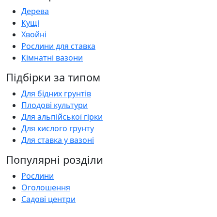
Дерева
Кущі
Хвойні
Рослини для ставка
Кімнатні вазони
Підбірки за типом
Для бідних грунтів
Плодові культури
Для альпійської гірки
Для кислого грунту
Для ставка у вазоні
Популярні розділи
Рослини
Оголошення
Садові центри
Статті