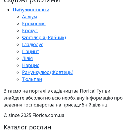
Цибулинні квіти
Алліум
Крокосмія
Крокус
Фрітілярія (Рябчик)
Гладіолус
Гіацинт
Лілія
Нарцис
Ранункулюс (Жовтець)
Тюльпан
Вітаємо на порталі з садівництва Florica! Тут ви
знайдете абсолютно всю необхідну інформацію про
ведення господарства на присадибній ділянці
© since 2025 Florica.com.ua
Каталог рослин