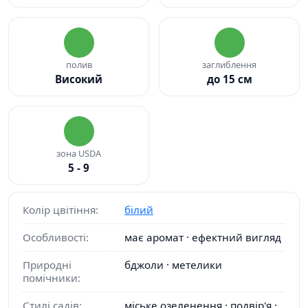
полив
заглиблення
Високий
до 15 см
зона USDA
5 - 9
Колір цвітіння:
білий
Особливості:
має аромат · ефектний вигляд
Природні
бджоли · метелики
помічники:
Стилі садів:
міське озеленення · подвір'я ·