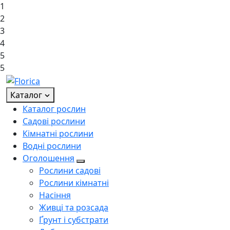
1
2
3
4
5
5
Каталог
Каталог рослин
Садові рослини
Кімнатні рослини
Водні рослини
Оголошення
Рослини садові
Рослини кімнатні
Насіння
Живці та розсада
Ґрунт і субстрати