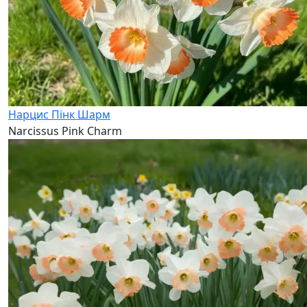
Нарцис Пінк Шарм
Narcissus Pink Charm