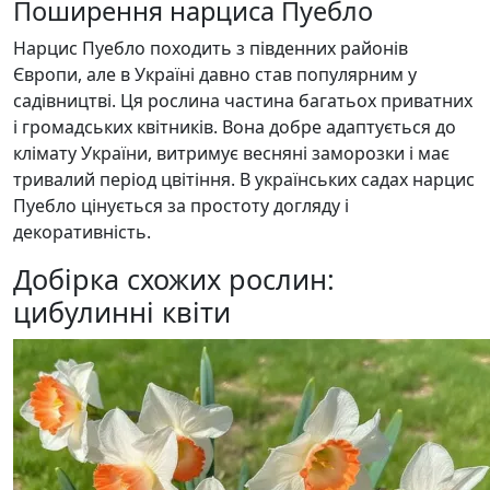
Поширення нарциса Пуебло
Нарцис Пуебло походить з південних районів
Європи, але в Україні давно став популярним у
садівництві. Ця рослина частина багатьох приватних
і громадських квітників. Вона добре адаптується до
клімату України, витримує весняні заморозки і має
тривалий період цвітіння. В українських садах нарцис
Пуебло цінується за простоту догляду і
декоративність.
Добірка схожих рослин:
цибулинні квіти