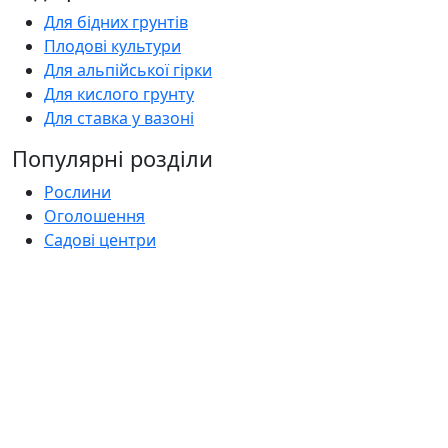
Для бідних грунтів
Плодові культури
Для альпійської гірки
Для кислого грунту
Для ставка у вазоні
Популярні розділи
Рослини
Оголошення
Садові центри
Статті
Поширені запитання
Florica.com.ua
Про нас
Контакти
Умови використання
Політика приватності