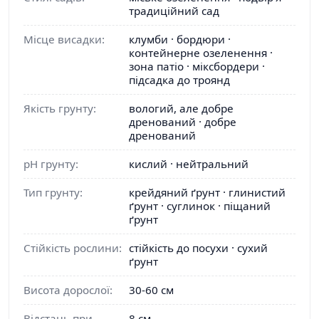
традиційний сад
Місце висадки:
клумби · бордюри ·
контейнерне озеленення ·
зона патіо · міксбордери ·
підсадка до троянд
Якість грунту:
вологий, але добре
дренований · добре
дренований
pH грунту:
кислий · нейтральний
Тип грунту:
крейдяний ґрунт · глинистий
ґрунт · суглинок · піщаний
ґрунт
Стійкість рослини:
стійкість до посухи · сухий
ґрунт
Висота дорослої:
30-60 см
Відстань при
8 см