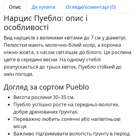
Опис
Де купити
Огляди/коментарі (0)
Нарцис Пуебло: опис і
особливості
Вид нарцисів з великими квітами до 7 см у діаметрі.
Пелюстки мають молочно-білий колір, а коронка
ніжно-жовта, з часом світлішає до білого. Ця рослина
цвіте в середині весни. На одному стеблі
розпускається до трьох квіток. Пуебло стійкий до
змін погоди.
Догляд за сортом Pueblo
Висота рослини 30–35 см.
Пуебло успішно росте на середньо-вологих,
добре дренованих ґрунтах.
Переважно любить сонячні або напівтіньові
місця.
Важливо підтримувати вологість ґрунту в період