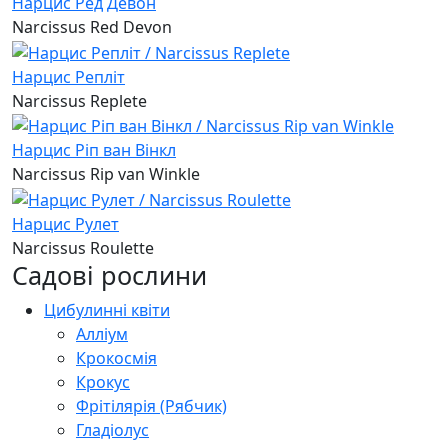
Нарцис Ред Девон
Narcissus Red Devon
Нарцис Репліт
Narcissus Replete
Нарцис Ріп ван Вінкл
Narcissus Rip van Winkle
Нарцис Рулет
Narcissus Roulette
Садові рослини
Цибулинні квіти
Алліум
Крокосмія
Крокус
Фрітілярія (Рябчик)
Гладіолус