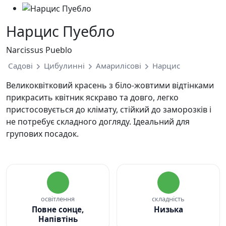
Нарцис Пуебло
Narcissus Pueblo
Садові
Цибулинні
Амарилісові
Нарцис
Великоквітковий красень з біло-жовтими відтінками
прикрасить квітник яскраво та довго, легко
пристосовується до клімату, стійкий до заморозків і
не потребує складного догляду. Ідеальний для
групових посадок.
освітлення
складність
Повне сонце,
Низька
Напівтінь