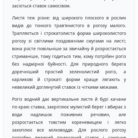
засіється ставок самосівом.
Листя теж різне: від широкого плоского в рослих
видів до тонкого трав'янистого в рогозу малого.
Трапляється і строкатолиста форма широколистого
рогозу зі світлими поздовжніми смугами на листі;
вона росте повільніше за звичайну й розростається
стриманіше, тому годиться тим, кому потрібен рогіз
без надмірної буйності. Для природного берега
доречніший простий зеленолистий рогіз, а
карликові й строкаті форми краще лягають у
невеликий доглянутий ставок із чіткими межами.
Рогіз водний дає вертикальне листя й бурі качани
по краю ставка, закріплює мулистий берег і вбирає з
води надлишок поживних речовин, але
розростається товстим кореневищем і легко
захоплює все мілководдя. Для рослого рогозу
потрібен великий природний ставок і сонячне