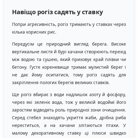
Навіщо рогіз садять у ставку
Попри агресивність, рогіз тримають у ставках через
кілька корисних рис.
Передусім це природний вигляд берега. Високе
вертикальне листя й бурі качани створюють перехід
між водою та сушею, який приховує край плівки чи
бетону. Густе кореневище тримає мулистий берег і
не дає йому осипатися, тому рогіз садять для
закріплення пологих берегів великих ставків.
Ще рогіз вбирає з води надлишок азоту й фосфору,
через які зеленіє вода, тож у великій водоймі його
заростям відводять роль природної зони очищення.
Серед стебел знаходять укриття жаби, дрібна риба
нереститься, а на качани злітаються птахи. У
малому декоративному ставку ці плюси швидко