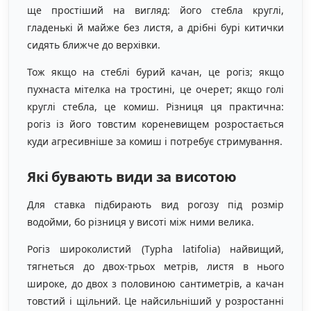
ще простіший на вигляд: його стебла круглі,
гладенькі й майже без листя, а дрібні бурі китички
сидять ближче до верхівки.
Тож якщо на стеблі бурий качан, це рогіз; якщо
пухнаста мітелка на тростині, це очерет; якщо голі
круглі стебла, це комиш. Різниця ця практична:
рогіз із його товстим кореневищем розростається
куди агресивніше за комиш і потребує стримування.
Які бувають види за висотою
Для ставка підбирають вид рогозу під розмір
водойми, бо різниця у висоті між ними велика.
Рогіз широколистий (Typha latifolia) найвищий,
тягнеться до двох-трьох метрів, листя в нього
широке, до двох з половиною сантиметрів, а качан
товстий і щільний. Це найсильніший у розростанні