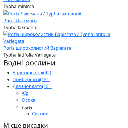
Typha minima
Рогіз Лаксмана
Typha laxmannii
Рогіз широколистий Варієгата
Typha latifolia Variegata
Водні рослини
Водні квіткові
(92)
Прибережні
(151)
Для біоплато
(151)
Аїр
Осока
Рогіз
Ситник
Місце висадки