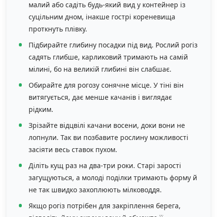
малий або садіть будь-який вид у контейнер із
суцільним дном, інакше гострі кореневища
проткнуть плівку.
Підбирайте глибину посадки під вид. Рослий рогіз
садять глибше, карликовий тримають на самій
мілині, бо на великій глибині він слабшає.
Обирайте для рогозу сонячне місце. У тіні він
витягується, дає менше качанів і виглядає
рідким.
Зрізайте відцвілі качани восени, доки вони не
лопнули. Так ви позбавите рослину можливості
засіяти весь ставок пухом.
Діліть кущ раз на два-три роки. Старі зарості
загущуються, а молоді поділки тримають форму й
не так швидко захоплюють мілководдя.
Якщо рогіз потрібен для закріплення берега,