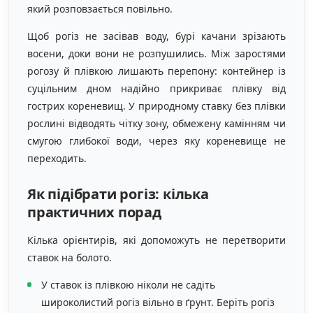
який розповзається повільно.
Щоб рогіз не засівав воду, бурі качани зрізають
восени, доки вони не розпушились. Між заростями
рогозу й плівкою лишають перепону: контейнер із
суцільним дном надійно прикриває плівку від
гострих кореневищ. У природному ставку без плівки
рослині відводять чітку зону, обмежену камінням чи
смугою глибокої води, через яку кореневище не
переходить.
Як підібрати рогіз: кілька
практичних порад
Кілька орієнтирів, які допоможуть не перетворити
ставок на болото.
У ставок із плівкою ніколи не садіть
широколистий рогіз вільно в ґрунт. Беріть рогіз