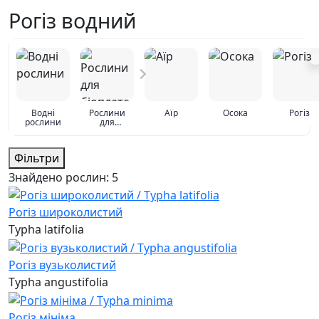
Рогіз водний
Водні
Рослини
Аїр
Осока
Рогіз
рослини
для
біоплато
Фільтри
Знайдено рослин:
5
Рогіз широколистий
Typha latifolia
Рогіз вузьколистий
Typha angustifolia
Рогіз мініма