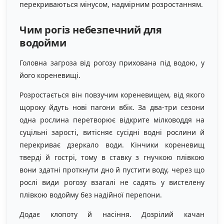
перекриваються мінусом, надмірним розростанням.
Чим рогіз небезпечний для
водойми
Головна загроза від рогозу прихована під водою, у
його кореневищі.
Розростається він повзучим кореневищем, від якого
щороку йдуть нові пагони вбік. За два-три сезони
одна рослина перетворює відкрите мілководдя на
суцільні зарості, витісняє сусідні водні рослини й
перекриває дзеркало води. Кінчики кореневищ
тверді й гострі, тому в ставку з гнучкою плівкою
вони здатні проткнути дно й пустити воду, через що
рослі види рогозу взагалі не садять у вистелену
плівкою водойму без надійної перепони.
Додає клопоту й насіння. Дозрілий качан