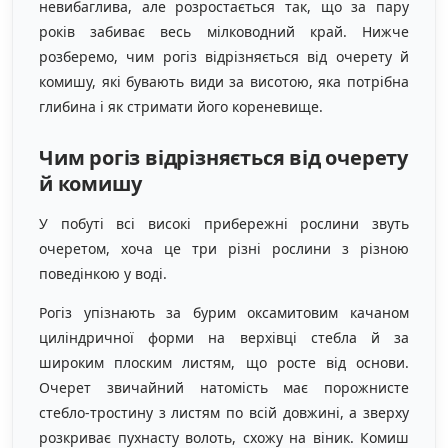
невибаглива, але розростається так, що за пару
років забиває весь мілководний край. Нижче
розберемо, чим рогіз відрізняється від очерету й
комишу, які бувають види за висотою, яка потрібна
глибина і як стримати його кореневище.
Чим рогіз відрізняється від очерету
й комишу
У побуті всі високі прибережні рослини звуть
очеретом, хоча це три різні рослини з різною
поведінкою у воді.
Рогіз упізнають за бурим оксамитовим качаном
циліндричної форми на верхівці стебла й за
широким плоским листям, що росте від основи.
Очерет звичайний натомість має порожнисте
стебло-тростину з листям по всій довжині, а зверху
розкриває пухнасту волоть, схожу на віник. Комиш