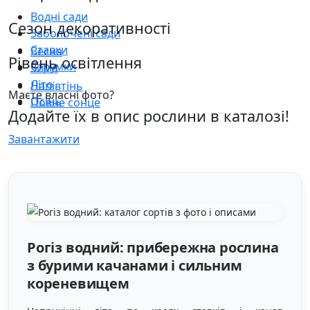
Водні сади
Сезон декоративності
Заболочені сади
Ставки
Весна
Рівень освітлення
Струмки
Зима
Літо
Напівтінь
Маєте власні фото?
Осінь
Повне сонце
Додайте їх в опис рослини в каталозі!
Завантажити
Рогіз водний: прибережна рослина
з бурими качанами і сильним
кореневищем