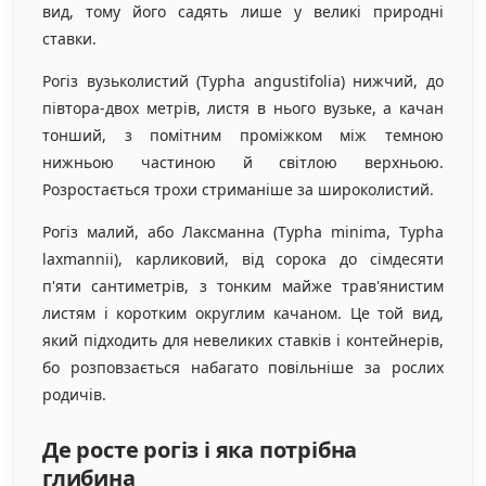
вид, тому його садять лише у великі природні
ставки.
Рогіз вузьколистий (Typha angustifolia) нижчий, до
півтора-двох метрів, листя в нього вузьке, а качан
тонший, з помітним проміжком між темною
нижньою частиною й світлою верхньою.
Розростається трохи стриманіше за широколистий.
Рогіз малий, або Лаксманна (Typha minima, Typha
laxmannii), карликовий, від сорока до сімдесяти
п'яти сантиметрів, з тонким майже трав'янистим
листям і коротким округлим качаном. Це той вид,
який підходить для невеликих ставків і контейнерів,
бо розповзається набагато повільніше за рослих
родичів.
Де росте рогіз і яка потрібна
глибина