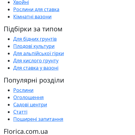
Хвойні
Рослини для ставка
Кімнатні вазони
Підбірки за типом
Для бідних грунтів
Плодові культури
Для альпійської гірки
Для кислого грунту
Для ставка у вазоні
Популярні розділи
Рослини
Оголошення
Садові центри
Статті
Поширені запитання
Florica.com.ua