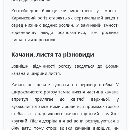
Контейнерне болітце чи міні-ставок у ємності.
Карликовий рогіз ставлять як вертикальний акцент
серед нижчих водних рослин. У замкненій ємності
кореневищу нікуди розповзатися, тож рослина
лишається керованою.
Качани, листя та різновиди
Зовнішні відмінності рогозу зводяться до форми
качана й ширини листя.
Качан, це щільне суцвіття на верхівці стебла. У
широколистого рогозу темна нижня частина качана
впритул прилягає до світлої верхньої, у
вузьколистого між ними лишається проміжок голого
стебла, а в карликового качан короткий і майже
круглий. Після дозрівання всі вони розпушуються в
білу вату, тому строк зрізки качанів вирішує, чи