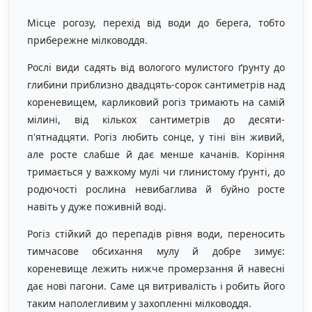
Місце рогозу, перехід від води до берега, тобто
прибережне мілководдя.
Рослі види садять від вологого мулистого ґрунту до
глибини приблизно двадцять-сорок сантиметрів над
кореневищем, карликовий рогіз тримають на самій
мілині, від кількох сантиметрів до десяти-
п'ятнадцяти. Рогіз любить сонце, у тіні він живий,
але росте слабше й дає менше качанів. Коріння
тримається у важкому мулі чи глинистому ґрунті, до
родючості рослина невибаглива й буйно росте
навіть у дуже поживній воді.
Рогіз стійкий до перепадів рівня води, переносить
тимчасове обсихання мулу й добре зимує:
кореневище лежить нижче промерзання й навесні
дає нові пагони. Саме ця витривалість і робить його
таким наполегливим у захопленні мілководдя.