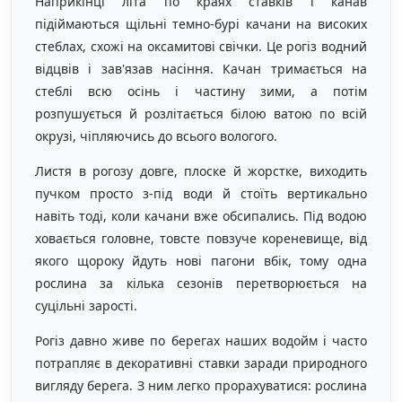
Наприкінці літа по краях ставків і канав
підіймаються щільні темно-бурі качани на високих
стеблах, схожі на оксамитові свічки. Це рогіз водний
відцвів і зав'язав насіння. Качан тримається на
стеблі всю осінь і частину зими, а потім
розпушується й розлітається білою ватою по всій
окрузі, чіпляючись до всього вологого.
Листя в рогозу довге, плоске й жорстке, виходить
пучком просто з-під води й стоїть вертикально
навіть тоді, коли качани вже обсипались. Під водою
ховається головне, товсте повзуче кореневище, від
якого щороку йдуть нові пагони вбік, тому одна
рослина за кілька сезонів перетворюється на
суцільні зарості.
Рогіз давно живе по берегах наших водойм і часто
потрапляє в декоративні ставки заради природного
вигляду берега. З ним легко прорахуватися: рослина