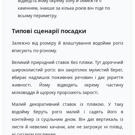
відведіть йому окрему зону й обмежте її
камінням, інакше за кілька років він піде по
всьому периметру.
Типові сценарії посадки
Залежно від розміру й влаштування водойми рогіз
вписують по-різному.
Великий природний ставок без плівки. Тут доречний
широколистий рогіз: він закріплює мулистий берег,
вбирає надлишок поживних речовин і дає укриття
живності. Йому відводять окрему частину
мілководдя й щороку прорізають зарості.
Малий декоративний ставок із плівкою. У таку
водойму беруть рогіз малий і садять його в
контейнер із суцільним дном. Він дає вертикаль із
листя й невеликі качани, але не загрожує ні плівці,
ні сусіднім рослинам.