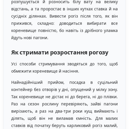
розпушується й розносить білу вату на велику
відстань, а та проростає в інших кутках ставка й на
сусідніх ділянках. Вивести рогіз після того, як він
прижився, складно: доводиться вибирати все
кореневище повністю, бо навіть із дрібного уламка
йдуть нові пагони.
Як стримати розростання рогозу
Усі способи стримування зводяться до того, щоб
обмежити кореневище й насіння.
Найнадійніший прийом, посадка в суцільний
контейнер без отворів у дні, опущений у мілку зону.
Так кореневище не дістає ні до берега, ні до плівки.
Раз на сезон рослину перевіряють, зайві пагони
вирізають, а раз на два-три роки кущ виймають і
ділять, щоб він не виламав ємність. Для малих
ставків від початку беруть карликовий рогіз малий,