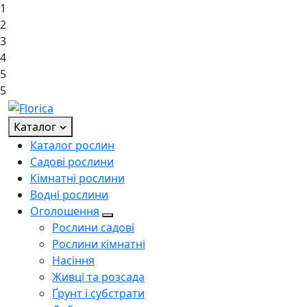
1
2
3
4
5
5
Каталог
Каталог рослин
Садові рослини
Кімнатні рослини
Водні рослини
Оголошення
Рослини садові
Рослини кімнатні
Насіння
Живці та розсада
Ґрунт і субстрати