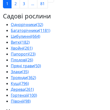
1
2
3
...
81
Садові рослини
Однорічники
(32)
Багаторічники
(1181)
Цибулинні
(664)
Виткі
(182)
Хвойні
(261)
Папороті
(23)
Плодові
(26)
Пряні трави
(50)
Злаки
(35)
Троянди
(362)
Кущі
(796)
Дерева
(261)
Гортензії
(100)
Півонії
(98)