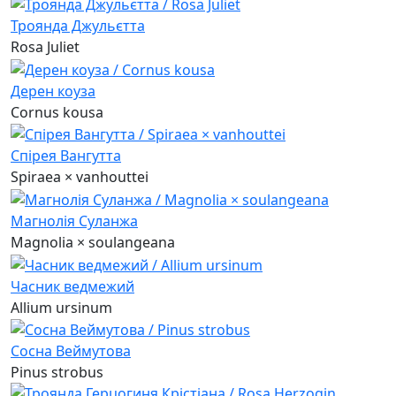
Троянда Джульєтта
Rosa Juliet
Дерен коуза
Cornus kousa
Спірея Вангутта
Spiraea × vanhouttei
Магнолія Суланжа
Magnolia × soulangeana
Часник ведмежий
Allium ursinum
Сосна Веймутова
Pinus strobus