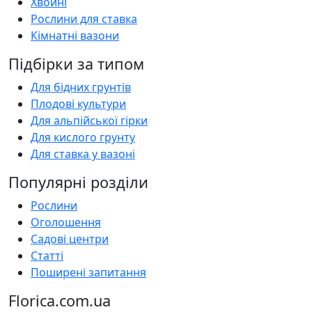
Хвойні
Рослини для ставка
Кімнатні вазони
Підбірки за типом
Для бідних грунтів
Плодові культури
Для альпійської гірки
Для кислого грунту
Для ставка у вазоні
Популярні розділи
Рослини
Оголошення
Садові центри
Статті
Поширені запитання
Florica.com.ua