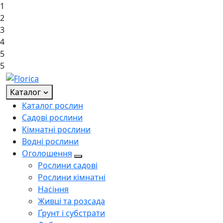
1
2
3
4
5
5
Каталог
Каталог рослин
Садові рослини
Кімнатні рослини
Водні рослини
Оголошення
Рослини садові
Рослини кімнатні
Насіння
Живці та розсада
Ґрунт і субстрати