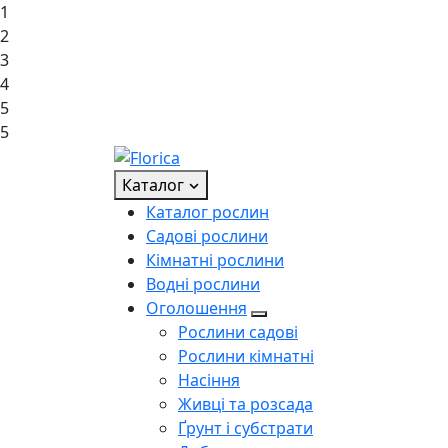
1
2
3
4
5
5
Каталог
Каталог рослин
Садові рослини
Кімнатні рослини
Водні рослини
Оголошення
Рослини садові
Рослини кімнатні
Насіння
Живці та розсада
Ґрунт і субстрати