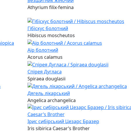
Безщитник жіночий
Athyrium filix-femina
Гібіскус болотний
Hibiscus moscheutos
Аїр болотний
Acorus calamus
Спірея Дугласа
Spiraea douglasii
Дягель лікарський
Angelica archangelica
Ірис сибірський Цезарс Бразер
Iris sibirica Caesar’s Brother