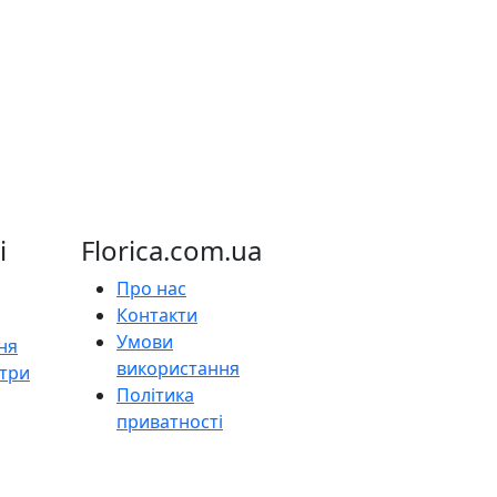
і
Florica.com.ua
Про нас
Контакти
Умови
ня
використання
нтри
Політика
приватності