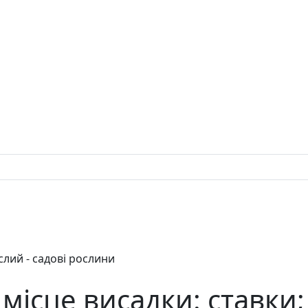
ислий - садові рослини
 місце висадки: ставки;