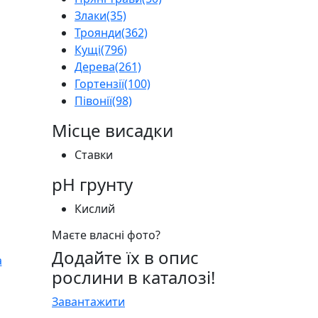
Злаки
(35)
Троянди
(362)
Кущі
(796)
Дерева
(261)
Гортензії
(100)
Півонії
(98)
Місце висадки
Ставки
pH грунту
Кислий
Маєте власні фото?
Додайте їх в опис
рослини в каталозі!
Завантажити