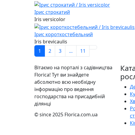
Ірис строкатий
Iris versicolor
Ірис короткостебельний
Iris brevicaulis
1
2
3
...
11
Кат
Вітаємо на порталі з садівництва
Florica! Тут ви знайдете
рос
абсолютно всю необхідну
Д
інформацію про ведення
К
господарства на присадибній
Х
ділянці
Р
© since 2025 Florica.com.ua
ст
Кі