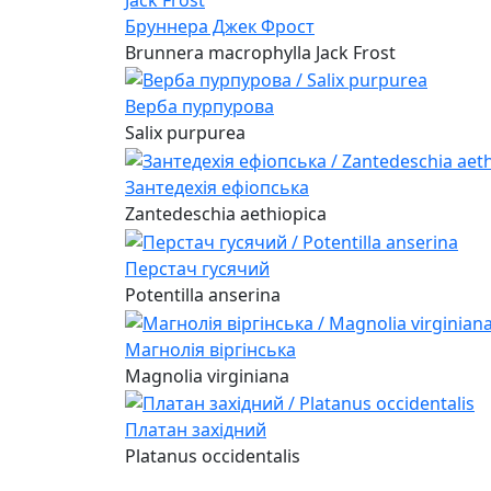
Бруннера Джек Фрост
Brunnera macrophylla Jack Frost
Верба пурпурова
Salix purpurea
Зантедехія ефіопська
Zantedeschia aethiopica
Перстач гусячий
Potentilla anserina
Магнолія віргінська
Magnolia virginiana
Платан західний
Platanus occidentalis