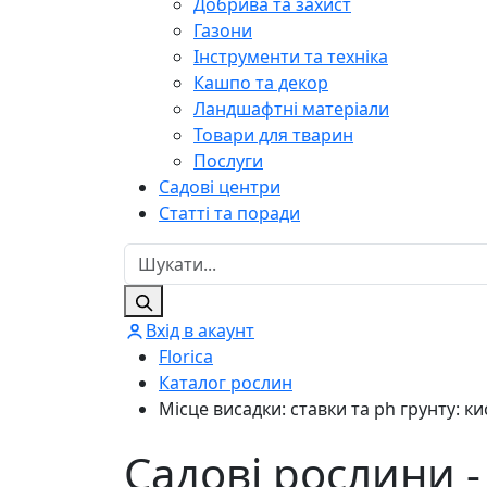
Добрива та захист
Газони
Інструменти та техніка
Кашпо та декор
Ландшафтні матеріали
Товари для тварин
Послуги
Садові центри
Статті та поради
Вхід в акаунт
Florica
Каталог рослин
Місце висадки: ставки та ph грунту: к
Садові рослини -