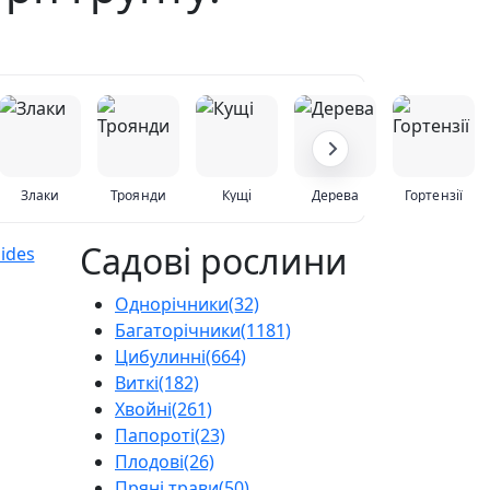
Злаки
Троянди
Кущі
Дерева
Гортензії
Садові рослини
Однорічники
(32)
Багаторічники
(1181)
Цибулинні
(664)
Виткі
(182)
Хвойні
(261)
Папороті
(23)
Плодові
(26)
Пряні трави
(50)