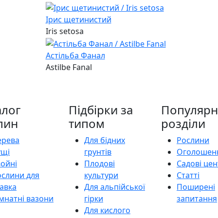
Ірис щетинистий
Iris setosa
Астільба Фанал
Astilbe Fanal
алог
Підбірки за
Популярн
лин
типом
розділи
ерева
Для бідних
Рослини
ущі
грунтів
Оголошен
войні
Плодові
Садові це
ослини для
культури
Статті
авка
Для альпійської
Поширені
мнатні вазони
гірки
запитання
Для кислого