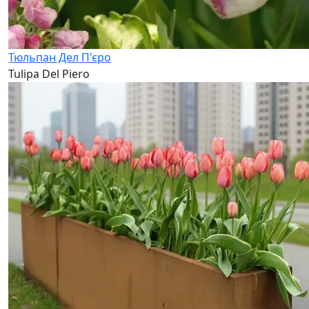
Тюльпан Дел П'єро
Tulipa Del Piero