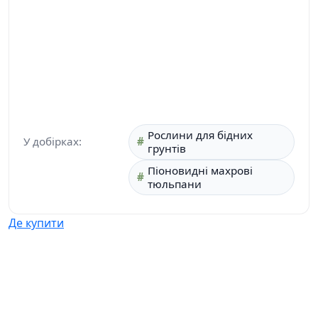
Рослини для бідних
У добірках:
грунтів
Піоновидні махрові
тюльпани
Де купити