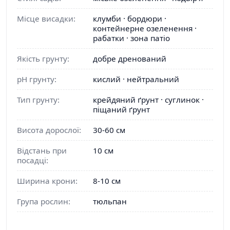
Місце висадки:
клумби · бордюри ·
контейнерне озеленення ·
рабатки · зона патіо
Якість грунту:
добре дренований
pH грунту:
кислий · нейтральний
Тип грунту:
крейдяний ґрунт · суглинок ·
піщаний ґрунт
Висота дорослої:
30-60 см
Відстань при
10 см
посадці:
Ширина крони:
8-10 см
Група рослин:
тюльпан