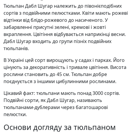
Тюльпан Дабл Шугар належить до півонієподібних
сортів з подвійними пелюстками. Квіти мають рожеві
відтінки від блідо-рожевого до насиченого. У
забарвленні присутні зелені, кремові і жовті
вкраплення. Цвітіння відбувається наприкінці весни.
Дабл Шугар входить до групи пізніх подвійних
тюльпанів.
В Україні цей сорт вирощують у садах і парках. Його
цінують за декоративність і тривале цвітіння. Висота
рослини становить до 45 см. Тюльпан добре
поєднується з іншими цибулинними рослинами.
Цікавий факт: тюльпани мають понад 3000 сортів.
Подвійні сорти, як Дабл Шугар, називають
тюльпанами-дублерами через багатошарові
пелюстки.
Основи догляду за тюльпаном