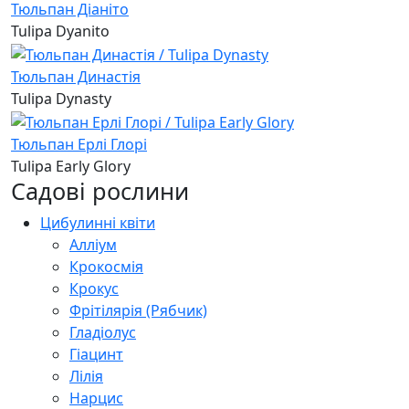
Тюльпан Діаніто
Tulipa Dyanito
Тюльпан Династія
Tulipa Dynasty
Тюльпан Ерлі Глорі
Tulipa Early Glory
Садові рослини
Цибулинні квіти
Алліум
Крокосмія
Крокус
Фрітілярія (Рябчик)
Гладіолус
Гіацинт
Лілія
Нарцис