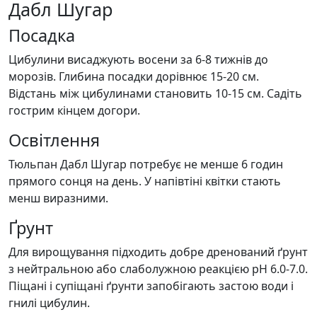
Дабл Шугар
Посадка
Цибулини висаджують восени за 6-8 тижнів до
морозів. Глибина посадки дорівнює 15-20 см.
Відстань між цибулинами становить 10-15 см. Садіть
гострим кінцем догори.
Освітлення
Тюльпан Дабл Шугар потребує не менше 6 годин
прямого сонця на день. У напівтіні квітки стають
менш виразними.
Ґрунт
Для вирощування підходить добре дренований ґрунт
з нейтральною або слаболужною реакцією pH 6.0-7.0.
Піщані і супіщані ґрунти запобігають застою води і
гнилі цибулин.