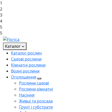
1
2
3
4
5
5
Каталог
Каталог рослин
Садові рослини
Кімнатні рослини
Водні рослини
Оголошення
Рослини садові
Рослини кімнатні
Насіння
Живці та розсада
Ґрунт і субстрати