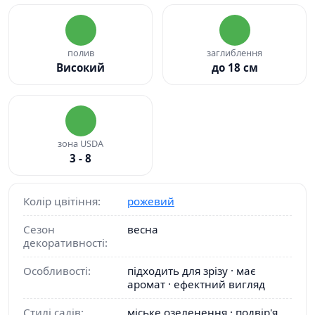
полив
заглиблення
Високий
до 18 см
зона USDA
3 - 8
Колір цвітіння:
рожевий
Сезон
весна
декоративності:
Особливості:
підходить для зрізу · має
аромат · ефектний вигляд
Стилі садів:
міське озеленення · подвір'я