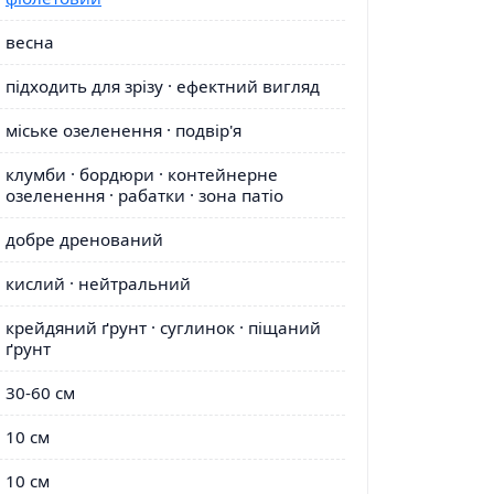
весна
підходить для зрізу · ефектний вигляд
міське озеленення · подвір'я
клумби · бордюри · контейнерне
озеленення · рабатки · зона патіо
добре дренований
кислий · нейтральний
крейдяний ґрунт · суглинок · піщаний
ґрунт
30-60 см
10 см
10 см