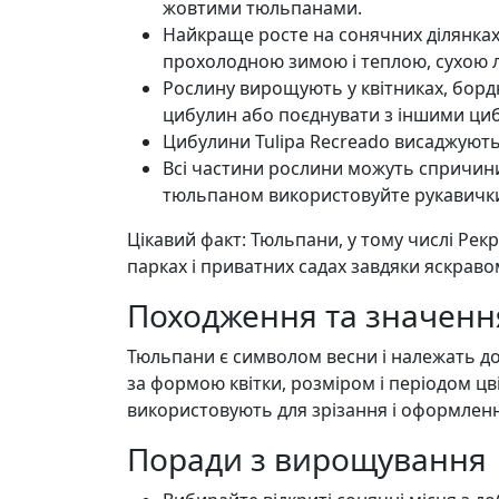
жовтими тюльпанами.
Найкраще росте на сонячних ділянках
прохолодною зимою і теплою, сухою 
Рослину вирощують у квітниках, борд
цибулин або поєднувати з іншими циб
Цибулини Tulipa Recreado висаджують
Всі частини рослини можуть спричинит
тюльпаном використовуйте рукавички 
Цікавий факт: Тюльпани, у тому числі Рек
парках і приватних садах завдяки яскраво
Походження та значення
Тюльпани є символом весни і належать до 
за формою квітки, розміром і періодом цві
використовують для зрізання і оформленн
Поради з вирощування