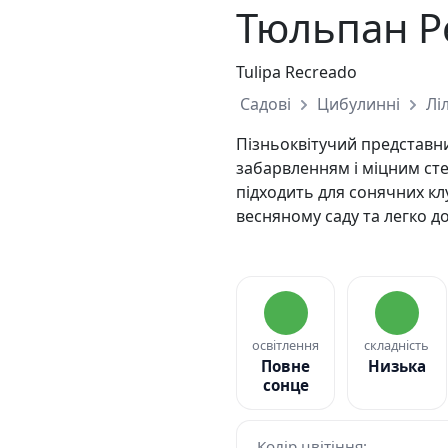
Тюльпан Р
Tulipa Recreado
Садові
Цибулинні
Ліл
Пізньоквітучий представн
забарвленням і міцним сте
підходить для сонячних кл
весняному саду та легко д
освітлення
складність
Повне
Низька
сонце
Колір цвітіння: