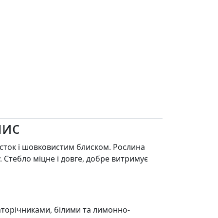
пис
сток і шовковистим блиском. Рослина
. Стебло міцне і довге, добре витримує
аторічниками, білими та лимонно-