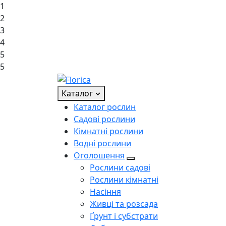
1
2
3
4
5
5
Каталог
Каталог рослин
Садові рослини
Кімнатні рослини
Водні рослини
Оголошення
Рослини садові
Рослини кімнатні
Насіння
Живці та розсада
Ґрунт і субстрати