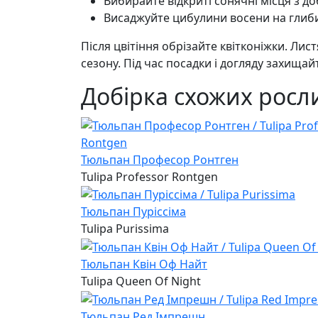
Вибирайте відкриті сонячні місця з д
Висаджуйте цибулини восени на глиби
Після цвітіння обрізайте квітконіжки. Л
сезону. Під час посадки і догляду захища
Добірка схожих росли
Тюльпан Професор Ронтген
Tulipa Professor Rontgen
Тюльпан Пуріссіма
Tulipa Purissima
Тюльпан Квін Оф Найт
Tulipa Queen Of Night
Тюльпан Ред Імпрешн