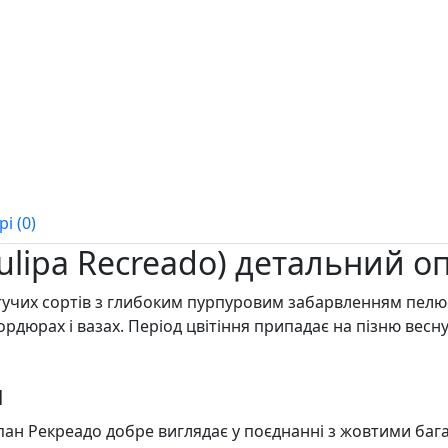
і (0)
ulipa Recreado) детальний о
тучих сортів з глибоким пурпуровим забарвленням пелю
рдюрах і вазах. Період цвітіння припадає на пізню весну
и
пан Рекреадо добре виглядає у поєднанні з жовтими баг