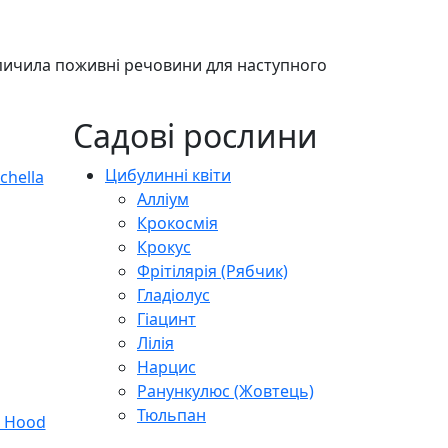
опичила поживні речовини для наступного
Садові рослини
Цибулинні квіти
Алліум
Крокосмія
Крокус
Фрітілярія (Рябчик)
Гладіолус
Гіацинт
Лілія
Нарцис
Ранункулюс (Жовтець)
Тюльпан