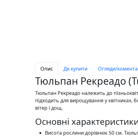
Опис
Де купити
Огляди/коментар
Тюльпан Рекреадо (T
Тюльпан Рекреадо належить до пізньокві
підходить для вирощування у квітниках, бо
вітер і дощ.
Основні характеристик
Висота рослини дорівнює 50 см. Тюль