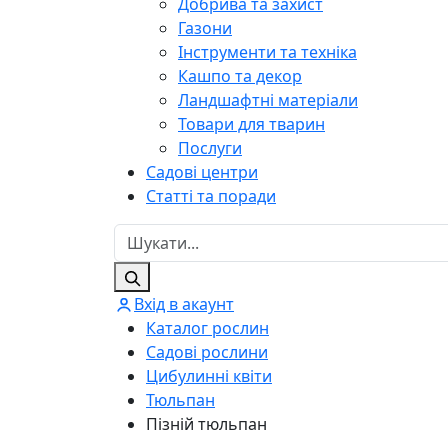
Добрива та захист
Газони
Інструменти та техніка
Кашпо та декор
Ландшафтні матеріали
Товари для тварин
Послуги
Садові центри
Статті та поради
Вхід в акаунт
Каталог рослин
Садові рослини
Цибулинні квіти
Тюльпан
Пізній тюльпан