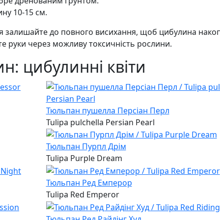
обре дренованим ґрунтом.
ну 10-15 см.
истя залишайте до повного висихання, щоб цибулина нак
йте руки через можливу токсичність рослини.
н: цибулинні квіти
Тюльпан пушелла Персіан Перл
Tulipa pulchella Persian Pearl
Тюльпан Пурпл Дрім
Tulipa Purple Dream
Тюльпан Ред Емперор
Tulipa Red Emperor
Тюльпан Ред Райдінг Худ