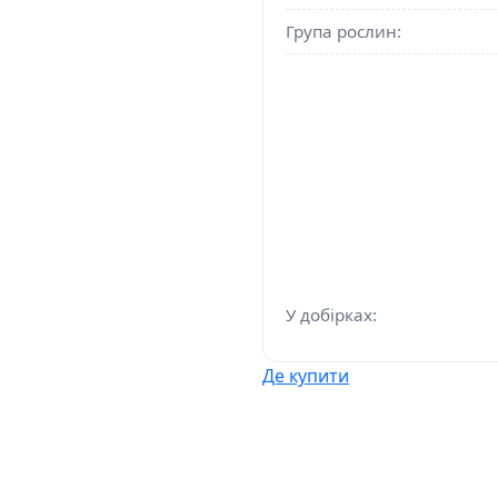
Група рослин:
У добірках:
Де купити