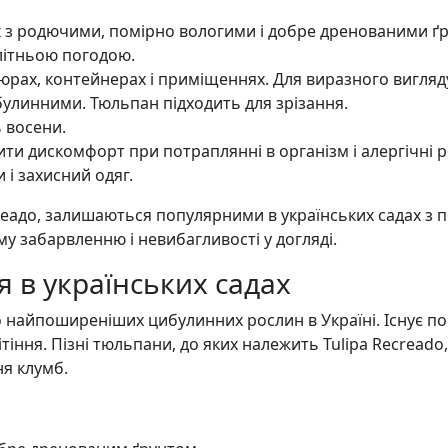
 з родючими, помірно вологими і добре дренованими ґру
літньою погодою.
юрах, контейнерах і приміщеннях. Для виразного вигляд
улинними. Тюльпан підходить для зрізання.
 восени.
и дискомфорт при потраплянні в організм і алергічні реа
і захисний одяг.
реадо, залишаються популярними в українських садах з по
му забарвленню і невибагливості у догляді.
 в українських садах
найпоширеніших цибулинних рослин в Україні. Існує пона
тіння. Пізні тюльпани, до яких належить Tulipa Recreado, 
я клумб.