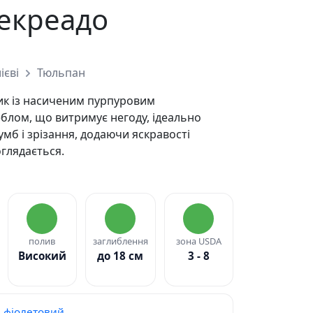
екреадо
ієві
Тюльпан
ик із насиченим пурпуровим
блом, що витримує негоду, ідеально
умб і зрізання, додаючи яскравості
оглядається.
полив
заглиблення
зона USDA
Високий
до 18 см
3 - 8
фіолетовий