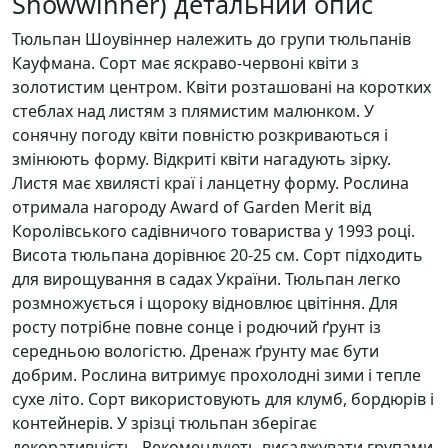
Showwinner) детальний опис
Тюльпан Шоувіннер належить до групи тюльпанів
Кауфмана. Сорт має яскраво-червоні квіти з
золотистим центром. Квіти розташовані на коротких
стеблах над листям з плямистим малюнком. У
сонячну погоду квіти повністю розкриваються і
змінюють форму. Відкриті квіти нагадують зірку.
Листя має хвилясті краї і ланцетну форму. Рослина
отримала нагороду Award of Garden Merit від
Королівського садівничого товариства у 1993 році.
Висота тюльпана дорівнює 20-25 см. Сорт підходить
для вирощування в садах України. Тюльпан легко
розмножується і щороку відновлює цвітіння. Для
росту потрібне повне сонце і родючий ґрунт із
середньою вологістю. Дренаж ґрунту має бути
добрим. Рослина витримує прохолодні зими і тепле
сухе літо. Сорт використовують для клумб, бордюрів і
контейнерів. У зрізці тюльпан зберігає
декоративність. Рекомендують висаджувати групами