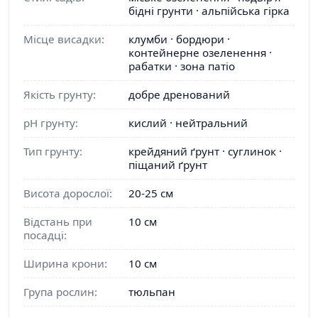
бідні грунти · альпійська гірка
Місце висадки:
клумби · бордюри ·
контейнерне озеленення ·
рабатки · зона патіо
Якість грунту:
добре дренований
pH грунту:
кислий · нейтральний
Тип грунту:
крейдяний ґрунт · суглинок ·
піщаний ґрунт
Висота дорослої:
20-25 см
Відстань при
10 см
посадці:
Ширина крони:
10 см
Група рослин:
тюльпан