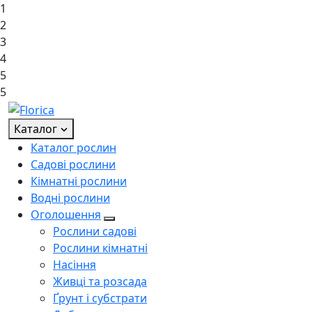
1
2
3
4
5
5
Каталог
Каталог рослин
Садові рослини
Кімнатні рослини
Водні рослини
Оголошення
Рослини садові
Рослини кімнатні
Насіння
Живці та розсада
Ґрунт і субстрати