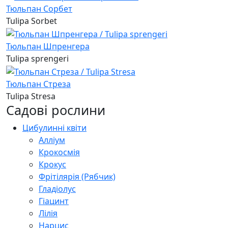
Тюльпан Сорбет
Tulipa Sorbet
Тюльпан Шпренгера
Tulipa sprengeri
Тюльпан Стреза
Tulipa Stresa
Садові рослини
Цибулинні квіти
Алліум
Крокосмія
Крокус
Фрітілярія (Рябчик)
Гладіолус
Гіацинт
Лілія
Нарцис