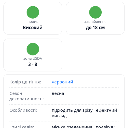
полив
заглиблення
Високий
до 18 см
зона USDA
3 - 8
Колір цвітіння:
червоний
Сезон
весна
декоративності:
Особливості:
підходить для зрізу · ефектний
вигляд
Стилі садів:
міське озеленення · подвір'я ·