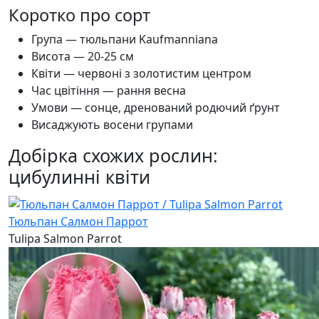
Коротко про сорт
Група — тюльпани Kaufmanniana
Висота — 20-25 см
Квіти — червоні з золотистим центром
Час цвітіння — рання весна
Умови — сонце, дренований родючий ґрунт
Висаджують восени групами
Добірка схожих рослин:
цибулинні квіти
Тюльпан Салмон Паррот
Tulipa Salmon Parrot