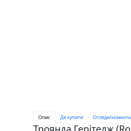
Опис
Де купити
Огляди/коментар
Троянда Герітедж (Ro