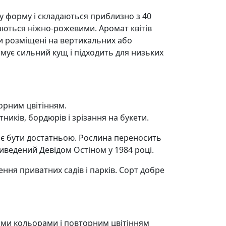
у форму і складаються приблизно з 40
аються ніжно-рожевими. Аромат квітів
іти розміщені на вертикальних або
мує сильний кущ і підходить для низьких
торним цвітінням.
ників, бордюрів і зрізання на букети.
ає бути достатньою. Рослина переносить
виведений Девідом Остіном у 1984 році.
ння приватних садів і парків. Сорт добре
вими кольорами і повторним цвітінням