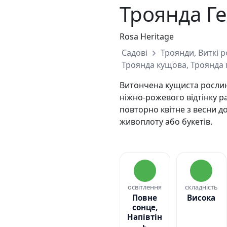
Троянда Г
Rosa Heritage
Садові
Троянди, Виткі р
Троянда кущова, Троянда 
Витончена кущиста росли
ніжно-рожевого відтінку р
повторно квітне з весни до
живоплоту або букетів.
освітлення
складність
Повне
Висока
сонце,
Напівтін
ь