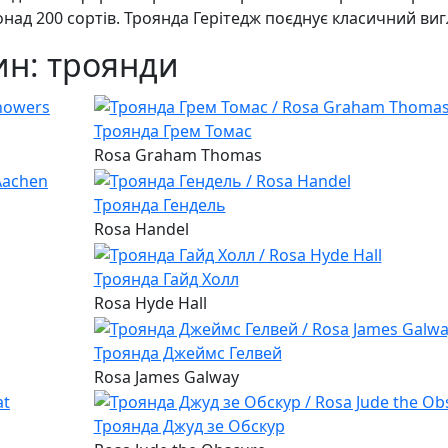
над 200 сортів. Троянда Герітедж поєднує класичний вигля
ин: троянди
Троянда Грем Томас
Rosa Graham Thomas
Троянда Гендель
Rosa Handel
Троянда Гайд Холл
Rosa Hyde Hall
Троянда Джеймс Гелвей
Rosa James Galway
Троянда Джуд зе Обскур