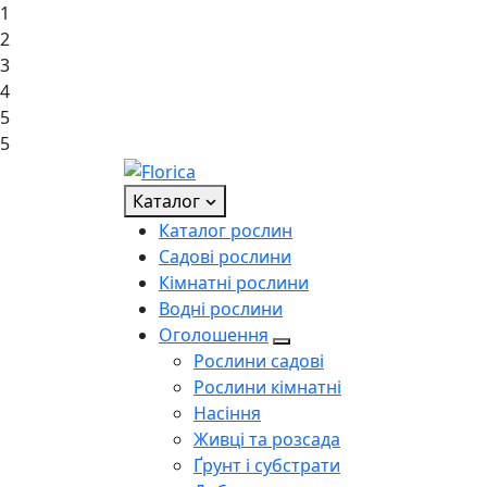
1
2
3
4
5
5
Каталог
Каталог рослин
Садові рослини
Кімнатні рослини
Водні рослини
Оголошення
Рослини садові
Рослини кімнатні
Насіння
Живці та розсада
Ґрунт і субстрати