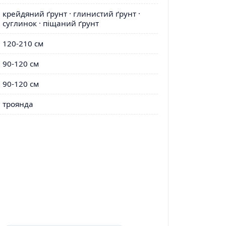
крейдяний ґрунт · глинистий ґрунт ·
суглинок · піщаний ґрунт
120-210 см
90-120 см
90-120 см
троянда