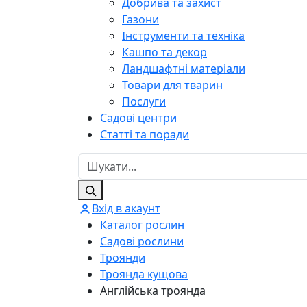
Добрива та захист
Газони
Інструменти та техніка
Кашпо та декор
Ландшафтні матеріали
Товари для тварин
Послуги
Садові центри
Статті та поради
Вхід в акаунт
Каталог рослин
Садові рослини
Троянди
Троянда кущова
Англійська троянда