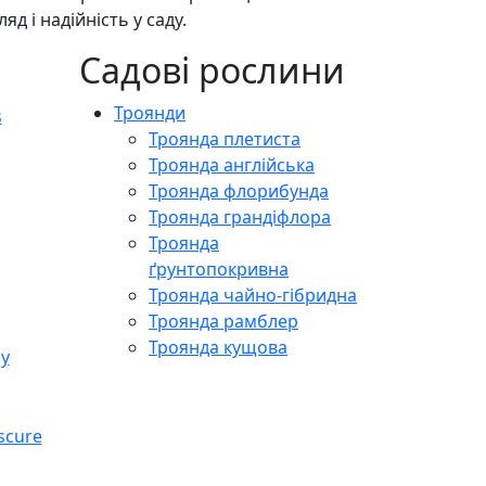
д і надійність у саду.
Садові рослини
Троянди
Троянда плетиста
Троянда англійська
Троянда флорибунда
Троянда грандіфлора
Троянда
ґрунтопокривна
Троянда чайно-гібридна
Троянда рамблер
Троянда кущова