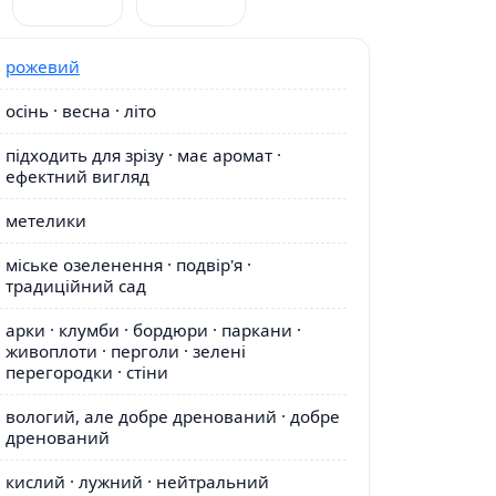
рожевий
осінь · весна · літо
підходить для зрізу · має аромат ·
ефектний вигляд
метелики
міське озеленення · подвір'я ·
традиційний сад
арки · клумби · бордюри · паркани ·
живоплоти · перголи · зелені
перегородки · стіни
вологий, але добре дренований · добре
дренований
кислий · лужний · нейтральний