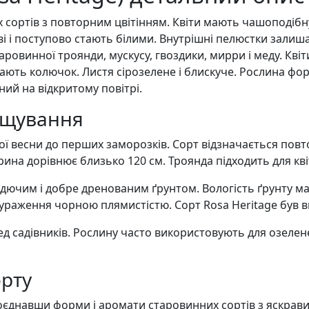
х сортів з повторним цвітінням. Квіти мають чашоподібн
ві і поступово стають білими. Внутрішні пелюстки залиш
таровинної троянди, мускусу, гвоздики, мирри і меду. Кв
ають колючок. Листя сірозелене і блискуче. Рослина фор
ий на відкритому повітрі.
ощування
ьої весни до перших заморозків. Сорт відзначається пов
ина дорівнює близько 120 см. Троянда підходить для квіт
дючим і добре дренованим ґрунтом. Вологість ґрунту м
я ураження чорною плямистістю. Сорт Rosa Heritage був 
ед садівників. Рослину часто використовують для озелене
орту
 поєднавши форми і аромати старовинних сортів з яскра