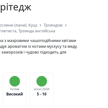
ерітедж
ослини (ліани), Кущі
Трояндові
плетиста, Троянда англійська
на з махровими чашоподібними квітами
адує ароматом із нотами мускусу та меду,
 заморозків і чудово підходить для
полив
зона USDA
Високий
5 - 10