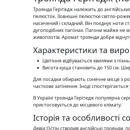
Троянда Герітедж належить до англійськи
пелюсток. Зовнішні пелюстки світло-роже
насичений і складний. Він поєднує ноти с
дугоподібних пагонах. Пагони майже не м
живоплотів. Аромат троянди добре відчутн
Характеристики та вир
Цвітіння відбувається хвилями з пізн
Висота куща становить до 150 см. Шир
Для посадки обирають сонячне місце з ро
часткове затінення. Іноді спостерігаєтьс
В Україні троянда Герітедж популярна сер
пристосовується до місцевого клімату.
Історія та особливості с
Девід Остін створив англійські троянди,