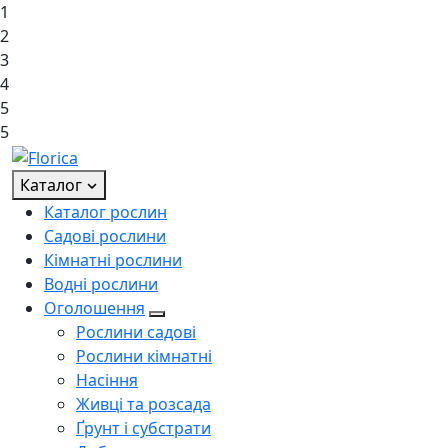
1
2
3
4
5
5
Каталог
Каталог рослин
Садові рослини
Кімнатні рослини
Водні рослини
Оголошення
Рослини садові
Рослини кімнатні
Насіння
Живці та розсада
Ґрунт і субстрати