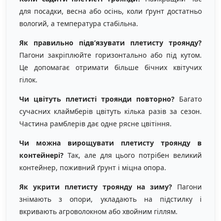
для посадки, весна або осінь, коли ґрунт достатньо
вологий, а температура стабільна.
Як правильно підв’язувати плетисту троянду?
Пагони закріплюйте горизонтально або під кутом.
Це допомагає отримати більше бічних квітучих
гілок.
Чи цвітуть плетисті троянди повторно?
Багато
сучасних клаймберів цвітуть кілька разів за сезон.
Частина рамблерів дає одне рясне цвітіння.
Чи можна вирощувати плетисту троянду в
контейнері?
Так, але для цього потрібен великий
контейнер, поживний ґрунт і міцна опора.
Як укрити плетисту троянду на зиму?
Пагони
знімають з опори, укладають на підстилку і
вкривають агроволокном або хвойним гіллям.