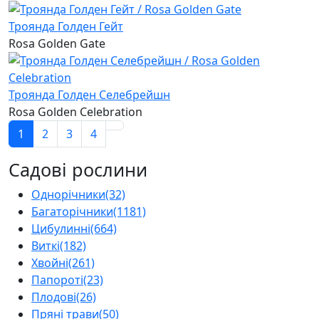
Троянда Голден Гейт
Rosa Golden Gate
Троянда Голден Селебрейшн
Rosa Golden Celebration
1
2
3
4
Садові рослини
Однорічники
(32)
Багаторічники
(1181)
Цибулинні
(664)
Виткі
(182)
Хвойні
(261)
Папороті
(23)
Плодові
(26)
Пряні трави
(50)