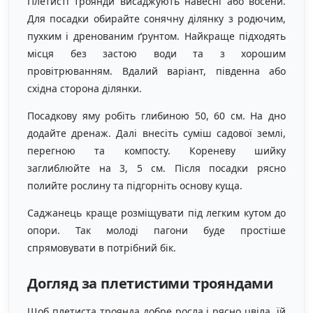
Плетисті троянди висаджують навесні або восени.
Для посадки обирайте сонячну ділянку з родючим,
пухким і дренованим ґрунтом. Найкраще підходять
місця без застою води та з хорошим
провітрюванням. Вдалий варіант, південна або
східна сторона ділянки.
Посадкову яму робіть глибиною 50, 60 см. На дно
додайте дренаж. Далі внесіть суміш садової землі,
перегною та компосту. Кореневу шийку
заглиблюйте на 3, 5 см. Після посадки рясно
полийте рослину та підгорніть основу куща.
Саджанець краще розміщувати під легким кутом до
опори. Так молоді пагони буде простіше
спрямовувати в потрібний бік.
Догляд за плетистими трояндами
Щоб плетиста троянда добре росла і рясно цвіла, їй