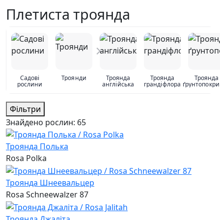
Плетиста троянда
Садові
Троянди
Троянда
Троянда
Троянда
рослини
англійська
грандіфлора
ґрунтопокр
Фільтри
Знайдено рослин:
65
Троянда Полька
Rosa Polka
Троянда Шнеевальцер
Rosa Schneewalzer 87
Троянда Джаліта