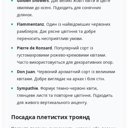
Golden Showers
. Дає великі жовті квіти й цвіте
хвилями до осені. Підходить для сонячних
ділянок.
Flammentanz
. Один із найвідоміших червоних
рамблерів. Дає рясне цвітіння та добре
переносить несприятливі умови.
Pierre de Ronsard
. Популярний сорт із
густомахровими рожево-кремовими квітами.
Часто використовується для декоративних опор.
Don Juan
. Червоний ароматний сорт із великими
квітами. Добре виглядає на арках і біля стін.
Sympathie
. Формує темно-червоні квіти,
глянцеве листя та повторне цвітіння. Підходить
для живого вертикального акценту.
Посадка плетистих троянд