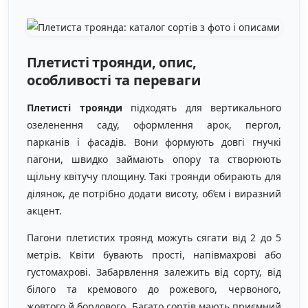
Плетисті троянди, опис,
особливості та переваги
Плетисті троянди
підходять для вертикального
озеленення саду, оформлення арок, пергол,
парканів і фасадів. Вони формують довгі гнучкі
пагони, швидко займають опору та створюють
щільну квітучу площину. Такі троянди обирають для
ділянок, де потрібно додати висоту, об’єм і виразний
акцент.
Пагони плетистих троянд можуть сягати від 2 до 5
метрів. Квіти бувають прості, напівмахрові або
густомахрові. Забарвлення залежить від сорту, від
білого та кремового до рожевого, червоного,
жовтого й бордового. Багато сортів мають приємний