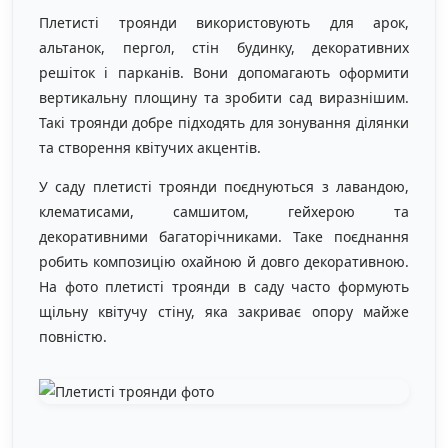
Плетисті троянди використовують для арок,
альтанок, пергол, стін будинку, декоративних
решіток і парканів. Вони допомагають оформити
вертикальну площину та зробити сад виразнішим.
Такі троянди добре підходять для зонування ділянки
та створення квітучих акцентів.
У саду плетисті троянди поєднуються з лавандою,
клематисами, самшитом, гейхерою та
декоративними багаторічниками. Таке поєднання
робить композицію охайною й довго декоративною.
На фото плетисті троянди в саду часто формують
щільну квітучу стіну, яка закриває опору майже
повністю.