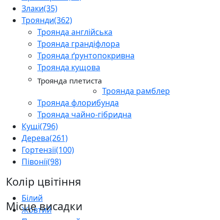
Злаки
(35)
Троянди
(362)
Троянда англійська
Троянда грандіфлора
Троянда ґрунтопокривна
Троянда кущова
Троянда плетиста
Троянда рамблер
Троянда флорибунда
Троянда чайно-гібридна
Кущі
(796)
Дерева
(261)
Гортензії
(100)
Півонії
(98)
Колір цвітіння
Білий
Місце висадки
Жовтий