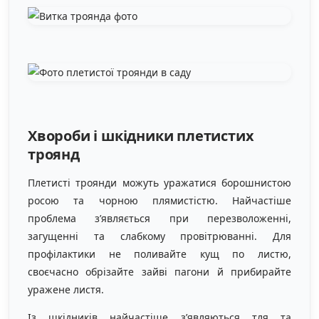
Хвороби і шкідники плетистих
троянд
Плетисті троянди можуть уражатися борошнистою
росою та чорною плямистістю. Найчастіше
проблема з’являється при перезволоженні,
загущенні та слабкому провітрюванні. Для
профілактики не поливайте кущ по листю,
своєчасно обрізайте зайві пагони й прибирайте
уражене листя.
Із шкідників найчастіше з’являються тля та