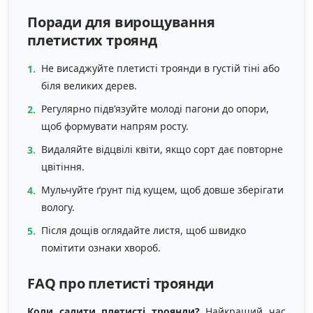
Поради для вирощування
плетистих троянд
Не висаджуйте плетисті троянди в густій тіні або
біля великих дерев.
Регулярно підв’язуйте молоді пагони до опори,
щоб формувати напрям росту.
Видаляйте відцвілі квіти, якщо сорт дає повторне
цвітіння.
Мульчуйте ґрунт під кущем, щоб довше зберігати
вологу.
Після дощів оглядайте листя, щоб швидко
помітити ознаки хвороб.
FAQ про плетисті троянди
Коли садити плетисті троянди?
Найкращий час