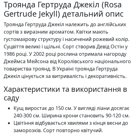
Троянда Гертруда Джекіл (Rosa
Gertrude Jekyll) детальний опис
Троянда Гертруда Джекіл належить до англійських
сортів з виразним ароматом. Квітки мають
густомахрову структуру і насичений рожевий колір.
Суцвіття великі і щільні. Сорт створив Девід Остін у
1986 році. У 2002 році рослина отримала нагороду
Джеймса Мейсона від Королівського національного
товариства троянд. В Україні троянда Гертруда
Джекіл цінується за витривалість і декоративність.
Характеристики та використання в
саду
Кущ виростає до 150 см. У вигляді ліани досягає
240-300 см. Ширина крони становить 90-120 см.
Цвітіння відбувається хвилями з кінця весни до
заморозків. Сорт повторно квітучий.