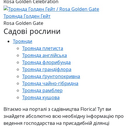
Rosa Golden Celebration
Троянда Голден Гейт
Rosa Golden Gate
Садові рослини
Троянди
Троянда плетиста
Троянда англійська
Троянда флорибунда
Троянда грандіфлора
Троянда ґрунтопокривна
Троянда чайно-гібридна
Троянда рамблер
Троянда кущова
Вітаємо на порталі з садівництва Florica! Тут ви
знайдете абсолютно всю необхідну інформацію про
ведення господарства на присадибній ділянці