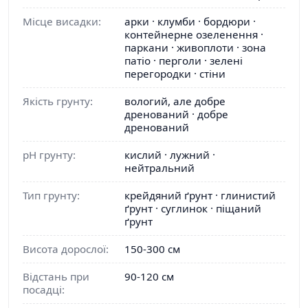
Місце висадки:
арки · клумби · бордюри ·
контейнерне озеленення ·
паркани · живоплоти · зона
патіо · перголи · зелені
перегородки · стіни
Якість грунту:
вологий, але добре
дренований · добре
дренований
pH грунту:
кислий · лужний ·
нейтральний
Тип грунту:
крейдяний ґрунт · глинистий
ґрунт · суглинок · піщаний
ґрунт
Висота дорослої:
150-300 см
Відстань при
90-120 см
посадці: