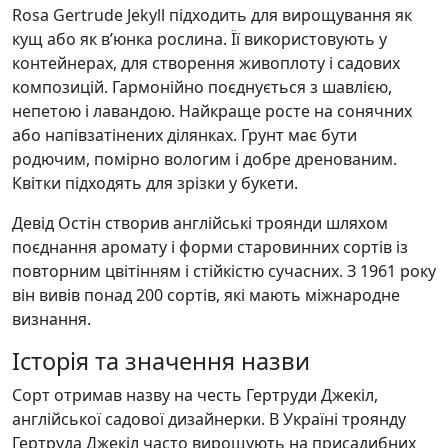
Rosa Gertrude Jekyll підходить для вирощування як
кущ або як в’юнка рослина. Її використовують у
контейнерах, для створення живоплоту і садових
композицій. Гармонійно поєднується з шавлією,
непетою і лавандою. Найкраще росте на сонячних
або напівзатінених ділянках. Грунт має бути
родючим, помірно вологим і добре дренованим.
Квітки підходять для зрізки у букети.
Девід Остін створив англійські троянди шляхом
поєднання аромату і форми старовинних сортів із
повторним цвітінням і стійкістю сучасних. З 1961 року
він вивів понад 200 сортів, які мають міжнародне
визнання.
Історія та значення назви
Сорт отримав назву на честь Гертруди Джекіл,
англійської садової дизайнерки. В Україні троянду
Гертруда Джекіл часто вирощують на присадибних