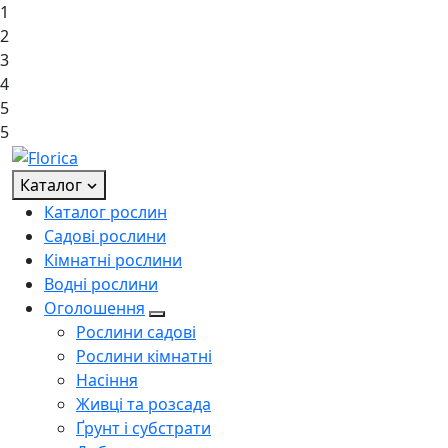
1
2
3
4
5
5
Каталог
Каталог рослин
Садові рослини
Кімнатні рослини
Водні рослини
Оголошення
Рослини садові
Рослини кімнатні
Насіння
Живці та розсада
Ґрунт і субстрати