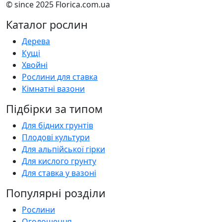
© since 2025 Florica.com.ua
Каталог рослин
Дерева
Кущі
Хвойні
Рослини для ставка
Кімнатні вазони
Підбірки за типом
Для бідних грунтів
Плодові культури
Для альпійської гірки
Для кислого грунту
Для ставка у вазоні
Популярні розділи
Рослини
Оголошення