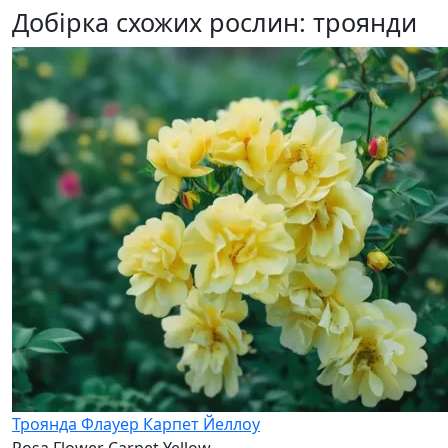
Добірка схожих рослин: троянди
Троянда Флауер Карпет Йеллоу
Rosa Flower Carpet Yellow