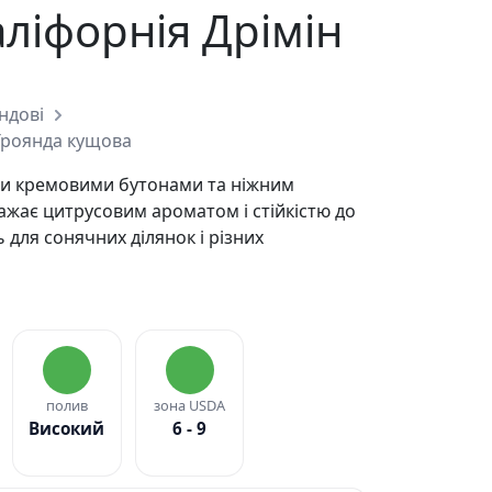
ліфорнія Дрімін
ндові
Троянда кущова
ими кремовими бутонами та ніжним
ає цитрусовим ароматом і стійкістю до
 для сонячних ділянок і різних
полив
зона USDA
Високий
6 - 9