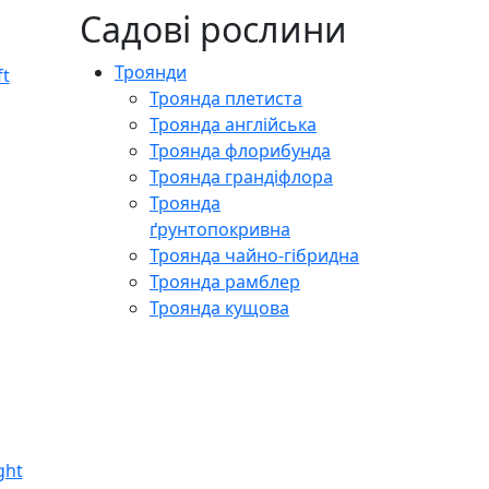
Садові рослини
Троянди
Троянда плетиста
Троянда англійська
Троянда флорибунда
Троянда грандіфлора
Троянда
ґрунтопокривна
Троянда чайно-гібридна
Троянда рамблер
Троянда кущова