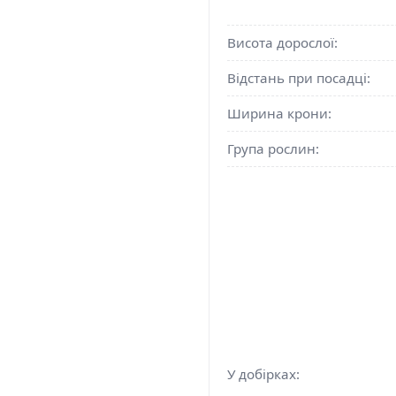
Висота дорослої:
Відстань при посадці:
Ширина крони:
Група рослин:
У добірках: