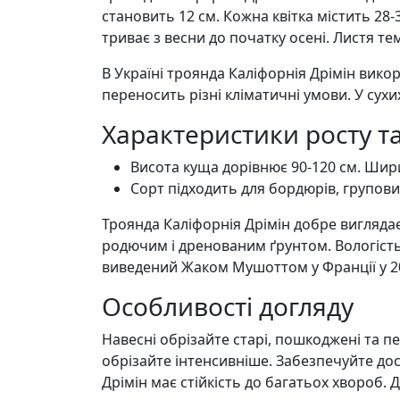
становить 12 см. Кожна квітка містить 28-
триває з весни до початку осені. Листя те
В Україні троянда Каліфорнія Дрімін вико
переносить різні кліматичні умови. У сух
Характеристики росту т
Висота куща дорівнює 90-120 см. Шир
Сорт підходить для бордюрів, групови
Троянда Каліфорнія Дрімін добре виглядає
родючим і дренованим ґрунтом. Вологіст
виведений Жаком Мушоттом у Франції у 20
Особливості догляду
Навесні обрізайте старі, пошкоджені та п
обрізайте інтенсивніше. Забезпечуйте дос
Дрімін має стійкість до багатьох хвороб. 