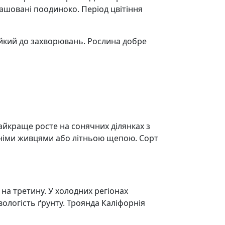
зташовані поодиноко. Період цвітіння
тійкий до захворювань. Рослина добре
айкраще росте на сонячних ділянках з
нніми живцями або літньою щепою. Сорт
на третину. У холодних регіонах
вологість ґрунту. Троянда Каліфорнія