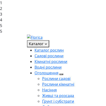
1
2
3
4
5
5
Каталог
Каталог рослин
Садові рослини
Кімнатні рослини
Водні рослини
Оголошення
Рослини садові
Рослини кімнатні
Насіння
Живці та розсада
Ґрунт і субстрати