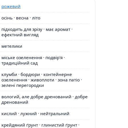
рожевий
осінь · весна · літо
підходить для зрізу · має аромат ·
ефектний вигляд
метелики
міське озеленення · подвір'я ·
традиційний сад
клумби · бордюри · контейнерне
озеленення · живоплоти · зона патіо ·
зелені перегородки
вологий, але добре дренований · добре
дренований
кислий · лужний · нейтральний
крейдяний ґрунт · глинистий ґрунт ·