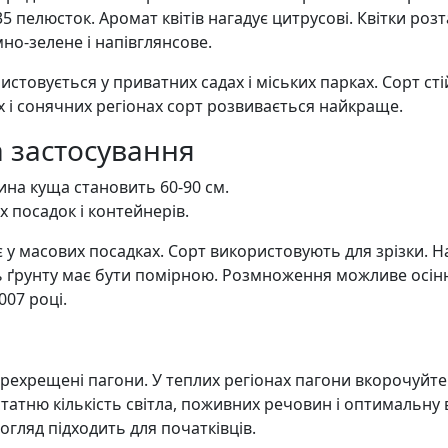
35 пелюсток. Аромат квітів нагадує цитрусові. Квітки ро
мно-зелене і напівглянсове.
ристовується у приватних садах і міських парках. Сорт с
их і сонячних регіонах сорт розвивається найкраще.
а застосування
ина куща становить 60-90 см.
х посадок і контейнерів.
 у масових посадках. Сорт використовують для зрізки. Н
ь ґрунту має бути помірною. Розмноження можливе осі
07 році.
ерехрещені пагони. У теплих регіонах пагони вкорочуйте 
татню кількість світла, поживних речовин і оптимальну 
Догляд підходить для початківців.