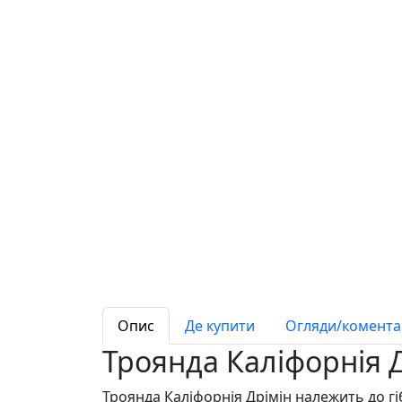
Опис
Де купити
Огляди/коментар
Троянда Каліфорнія Д
Троянда Каліфорнія Дрімін належить до гі