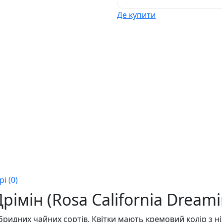
Де купити
і (0)
рімін (Rosa California Drea
бридних чайних сортів. Квітки мають кремовий колір з 