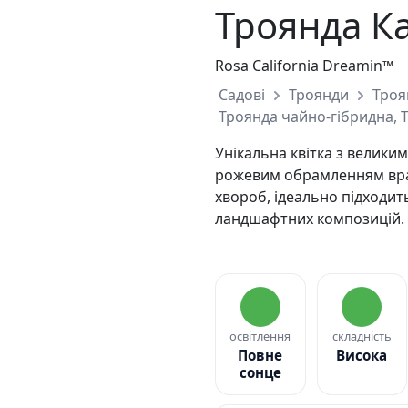
Троянда Ка
Rosa California Dreamin™
Садові
Троянди
Троя
Троянда чайно-гібридна, 
Унікальна квітка з велик
рожевим обрамленням враж
хвороб, ідеально підходить
ландшафтних композицій.
освітлення
складність
Повне
Висока
сонце