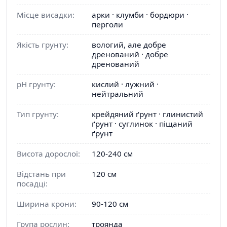
Місце висадки:
арки · клумби · бордюри ·
перголи
Якість грунту:
вологий, але добре
дренований · добре
дренований
pH грунту:
кислий · лужний ·
нейтральний
Тип грунту:
крейдяний ґрунт · глинистий
ґрунт · суглинок · піщаний
ґрунт
Висота дорослої:
120-240 см
Відстань при
120 см
посадці:
Ширина крони:
90-120 см
Група рослин:
троянда