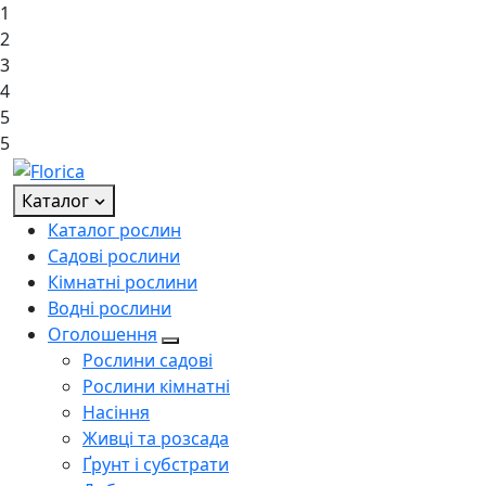
1
2
3
4
5
5
Каталог
Каталог рослин
Садові рослини
Кімнатні рослини
Водні рослини
Оголошення
Рослини садові
Рослини кімнатні
Насіння
Живці та розсада
Ґрунт і субстрати