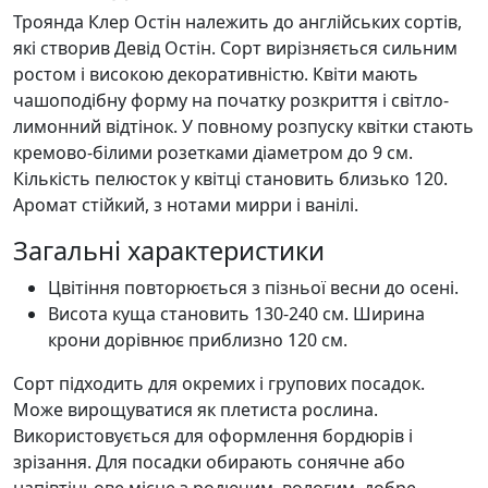
Троянда Клер Остін належить до англійських сортів,
які створив Девід Остін. Сорт вирізняється сильним
ростом і високою декоративністю. Квіти мають
чашоподібну форму на початку розкриття і світло-
лимонний відтінок. У повному розпуску квітки стають
кремово-білими розетками діаметром до 9 см.
Кількість пелюсток у квітці становить близько 120.
Аромат стійкий, з нотами мирри і ванілі.
Загальні характеристики
Цвітіння повторюється з пізньої весни до осені.
Висота куща становить 130-240 см. Ширина
крони дорівнює приблизно 120 см.
Сорт підходить для окремих і групових посадок.
Може вирощуватися як плетиста рослина.
Використовується для оформлення бордюрів і
зрізання. Для посадки обирають сонячне або
напівтіньове місце з родючим, вологим, добре