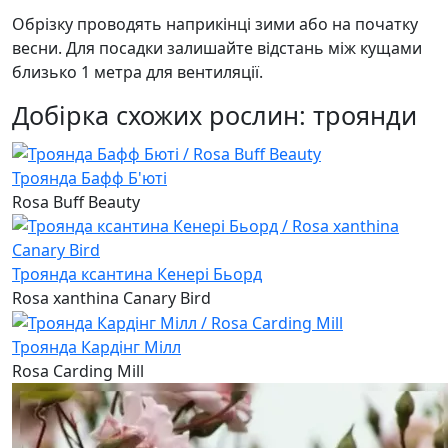
Обрізку проводять наприкінці зими або на початку
весни. Для посадки залишайте відстань між кущами
близько 1 метра для вентиляції.
Добірка схожих рослин: троянди
Троянда Бафф Б'юті
Rosa Buff Beauty
Троянда ксантина Кенері Бьорд
Rosa xanthina Canary Bird
Троянда Кардінг Мілл
Rosa Carding Mill