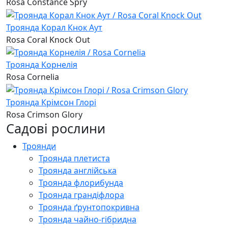
Rosa Constance Spry
Троянда Корал Кнок Аут
Rosa Coral Knock Out
Троянда Корнелія
Rosa Cornelia
Троянда Крімсон Глорі
Rosa Crimson Glory
Садові рослини
Троянди
Троянда плетиста
Троянда англійська
Троянда флорибунда
Троянда грандіфлора
Троянда ґрунтопокривна
Троянда чайно-гібридна