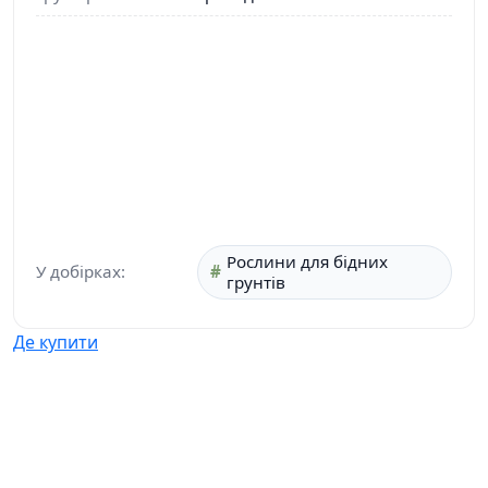
Рослини для бідних
У добірках:
грунтів
Де купити