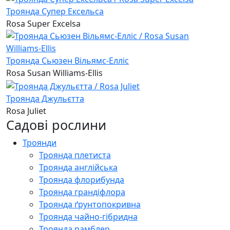
Троянда Супер Ексельса
Rosa Super Excelsa
Троянда Сьюзен Вільямс-Елліс
Rosa Susan Williams-Ellis
Троянда Джульєтта
Rosa Juliet
Садові рослини
Троянди
Троянда плетиста
Троянда англійська
Троянда флорибунда
Троянда грандіфлора
Троянда ґрунтопокривна
Троянда чайно-гібридна
Троянда рамблер