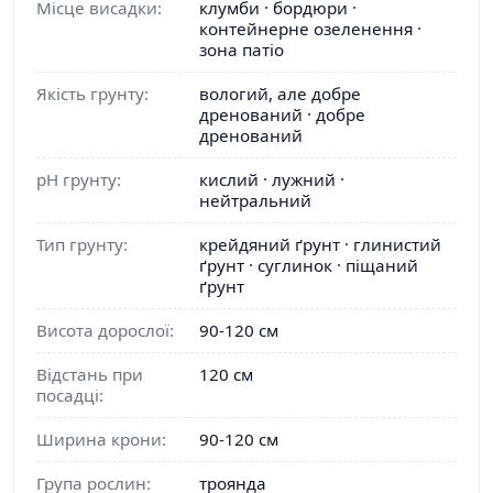
Місце висадки:
клумби · бордюри ·
контейнерне озеленення ·
зона патіо
Якість грунту:
вологий, але добре
дренований · добре
дренований
pH грунту:
кислий · лужний ·
нейтральний
Тип грунту:
крейдяний ґрунт · глинистий
ґрунт · суглинок · піщаний
ґрунт
Висота дорослої:
90-120 см
Відстань при
120 см
посадці:
Ширина крони:
90-120 см
Група рослин:
троянда