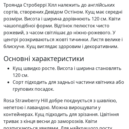
Троянда Строберрі Хілл належить до англійських
сортів, створених Девідом Остіном. Кущ має середні
розміри. Висота і ширина дорівнюють 120 см. Квіти
чашоподібної форми. Відтінок пелюсток чисто
рожевий, з часом світлішає до ніжно-рожевого. У
центрі розкриваються жовті тичинки. Листя велике і
блискуче. Кущ виглядає здоровим і декоративним.
Основні характеристики
Кущ швидко росте. Висота і ширина становлять
120 см.
Сорт підходить для задньої частини квітника або
групових посадок.
Rosa Strawberry Hill добре поєднується з шавлією,
непетою і лавандою. Можна вирощувати у
контейнерах. Кущ підходить для зрізання. Цвітіння
триває з кінця весни до заморозків. Квіти
розпускаються хвилями. Для найкращого росту