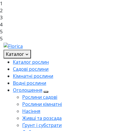
1
2
3
4
5
5
Каталог
Каталог рослин
Садові рослини
Кімнатні рослини
Водні рослини
Оголошення
Рослини садові
Рослини кімнатні
Насіння
Живці та розсада
Ґрунт і субстрати