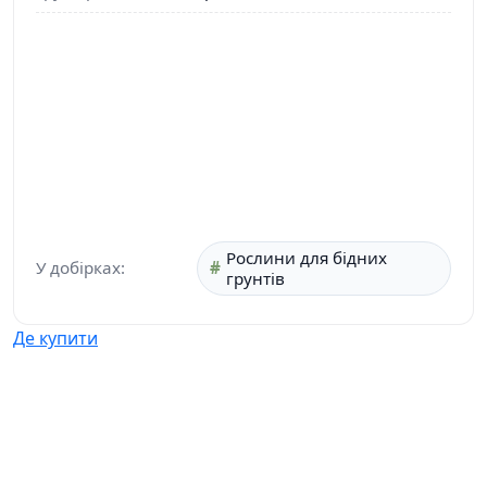
Рослини для бідних
У добірках:
грунтів
Де купити