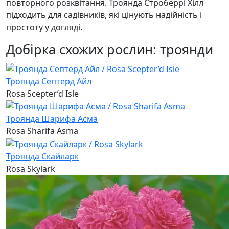
повторного розквітання. Троянда Строберрі Хілл
підходить для садівників, які цінують надійність і
простоту у догляді.
Добірка схожих рослин: троянди
Троянда Септерд Айл
Rosa Scepter’d Isle
Троянда Шарифa Асма
Rosa Sharifa Asma
Троянда Скайларк
Rosa Skylark