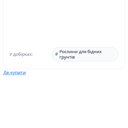
Рослини для бідних
У добірках:
грунтів
Де купити