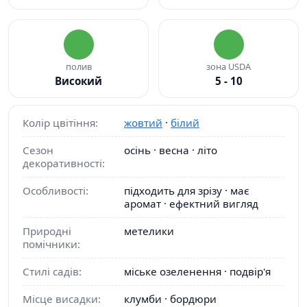
полив
зона USDA
Високий
5 - 10
Колір цвітіння:
жовтий
·
білий
Сезон
осінь · весна · літо
декоративності:
Особливості:
підходить для зрізу · має
аромат · ефектний вигляд
Природні
метелики
помічники:
Стилі садів:
міське озеленення · подвір'я
Місце висадки:
клумби · бордюри