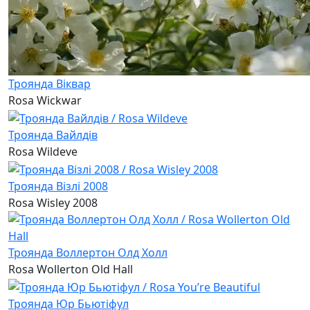
Троянда Віквар
Rosa Wickwar
Троянда Вайлдів
Rosa Wildeve
Троянда Візлі 2008
Rosa Wisley 2008
Троянда Воллертон Олд Холл
Rosa Wollerton Old Hall
Троянда Юр Бьютіфул