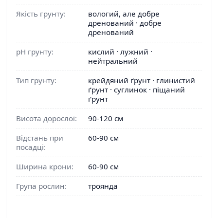
Якість грунту:
вологий, але добре
дренований · добре
дренований
pH грунту:
кислий · лужний ·
нейтральний
Тип грунту:
крейдяний ґрунт · глинистий
ґрунт · суглинок · піщаний
ґрунт
Висота дорослої:
90-120 см
Відстань при
60-90 см
посадці:
Ширина крони:
60-90 см
Група рослин:
троянда