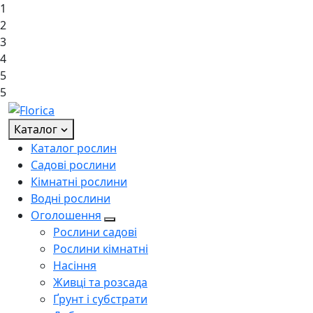
1
2
3
4
5
5
Каталог
Каталог рослин
Садові рослини
Кімнатні рослини
Водні рослини
Оголошення
Рослини садові
Рослини кімнатні
Насіння
Живці та розсада
Ґрунт і субстрати