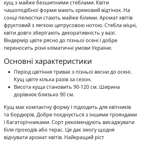
кущ з майже безшипними стеблами. Квіти
чашоподібної форми мають кремовий відтінок. На
сонці пелюстки стають майже білими. Аромат квітів
фруктовий з легкою цитрусовою нотою. Стебла міцні,
квіти довго зберігають декоративність у вазі.
Віндермір цвіте рясно до пізньої осені і добре
переносить різні кліматичні умови України.
Основні характеристики
Період цвітіння триває з пізньої весни до осені.
Кущ цвіте кілька разів за сезон.
Висота куща становить 90-120 см. Ширина
дорівнює близько 90 см.
Кущ має компактну форму і підходить для квітників
та бордюрів. Добре поєднується з іншими трояндами
і багаторічниками. Сорт рекомендують висаджувати
біля проходів або терас. Це дає змогу щодня
відчувати аромат квітів. Найкращий ріст