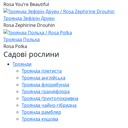
Rosa You’re Beautiful
Троянда Зефірін Друен
Rosa Zephirine Drouhin
Троянда Полька
Rosa Polka
Садові рослини
Троянди
Троянда плетиста
Троянда англійська
Троянда флорибунда
Троянда грандіфлора
Троянда ґрунтопокривна
Троянда чайно-гібридна
Троянда рамблер
Троянда кущова