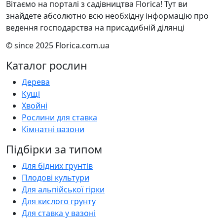
Вітаємо на порталі з садівництва Florica! Тут ви
знайдете абсолютно всю необхідну інформацію про
ведення господарства на присадибній ділянці
© since 2025 Florica.com.ua
Каталог рослин
Дерева
Кущі
Хвойні
Рослини для ставка
Кімнатні вазони
Підбірки за типом
Для бідних грунтів
Плодові культури
Для альпійської гірки
Для кислого грунту
Для ставка у вазоні