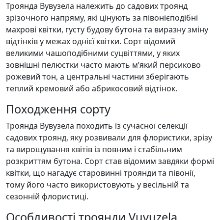
Троянда Вувузела належить до садових троянд
зрізочного напряму, які цінують за півонієподібні
махрові квітки, густу будову бутона та виразну зміну
відтінків у межах однієї квітки. Сорт відомий
великими чашоподібними суцвіттями, у яких
зовнішні пелюстки часто мають м’який персиково
рожевий тон, а центральні частини зберігають
теплий кремовий або абрикосовий відтінок.
Походження сорту
Троянда Вувузела походить із сучасної селекції
садових троянд, яку розвивали для флористики, зрізу
та вирощування квітів із повним і стабільним
розкриттям бутона. Сорт став відомим завдяки формі
квітки, що нагадує старовинні троянди та півонії,
тому його часто використовують у весільній та
сезонній флористиці.
Особливості троянди Vuvuzela