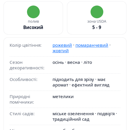
полив
зона USDA
Високий
5 - 9
Колір цвітіння:
рожевий
·
помаранчевий
·
жовтий
Сезон
осінь · весна · літо
декоративності:
Особливості:
підходить для зрізу · має
аромат · ефектний вигляд
Природні
метелики
помічники:
Стилі садів:
міське озеленення · подвір'я ·
традиційний сад