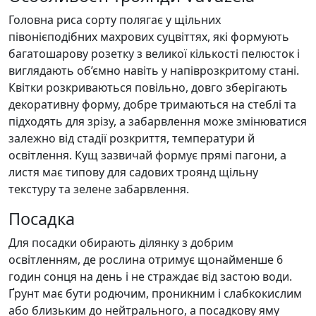
Головна риса сорту полягає у щільних
півонієподібних махрових суцвіттях, які формують
багатошарову розетку з великої кількості пелюсток і
виглядають об’ємно навіть у напіврозкритому стані.
Квітки розкриваються повільно, довго зберігають
декоративну форму, добре тримаються на стеблі та
підходять для зрізу, а забарвлення може змінюватися
залежно від стадії розкриття, температури й
освітлення. Кущ зазвичай формує прямі пагони, а
листя має типову для садових троянд щільну
текстуру та зелене забарвлення.
Посадка
Для посадки обирають ділянку з добрим
освітленням, де рослина отримує щонайменше 6
годин сонця на день і не страждає від застою води.
Ґрунт має бути родючим, проникним і слабкокислим
або близьким до нейтрального, а посадкову яму