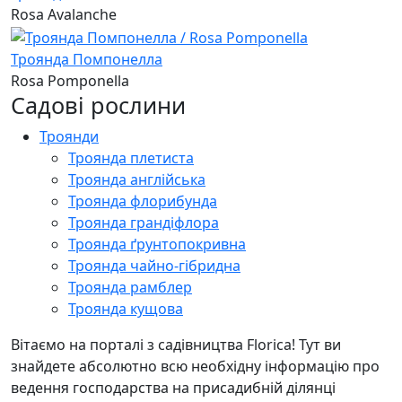
Rosa Avalanche
Троянда Помпонелла
Rosa Pomponella
Садові рослини
Троянди
Троянда плетиста
Троянда англійська
Троянда флорибунда
Троянда грандіфлора
Троянда ґрунтопокривна
Троянда чайно-гібридна
Троянда рамблер
Троянда кущова
Вітаємо на порталі з садівництва Florica! Тут ви
знайдете абсолютно всю необхідну інформацію про
ведення господарства на присадибній ділянці