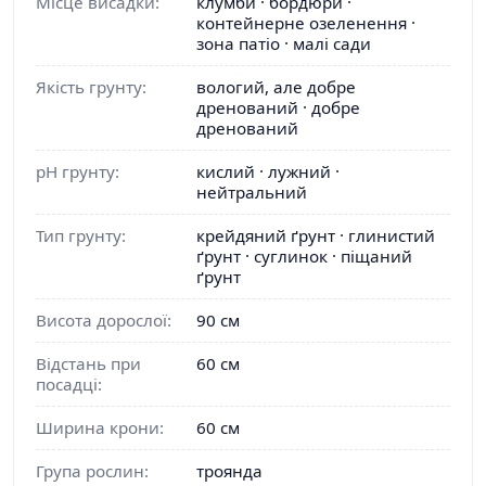
Місце висадки:
клумби · бордюри ·
контейнерне озеленення ·
зона патіо · малі сади
Якість грунту:
вологий, але добре
дренований · добре
дренований
pH грунту:
кислий · лужний ·
нейтральний
Тип грунту:
крейдяний ґрунт · глинистий
ґрунт · суглинок · піщаний
ґрунт
Висота дорослої:
90 см
Відстань при
60 см
посадці:
Ширина крони:
60 см
Група рослин:
троянда