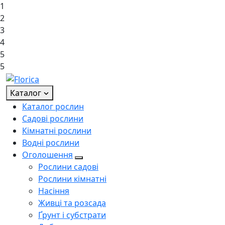
1
2
3
4
5
5
Каталог
Каталог рослин
Садові рослини
Кімнатні рослини
Водні рослини
Оголошення
Рослини садові
Рослини кімнатні
Насіння
Живці та розсада
Ґрунт і субстрати