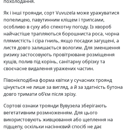
похолодання.
Як і інші троянди, сорт Vuvuzela може уражуватися
попелицею, павутинним кліщем і трипсами,
особливо в суху або спекотну погоду. Із хвороб
найчастіше трапляються борошниста роса, чорна
плямистість і сіра гниль, якщо посадки загущені, а
листя довго залишається вологим. Для зменшення
ризику застосовують провітрюване розміщення
кущів, полив під корінь, санітарну обрізку та
своєчасне видалення уражених частин.
Півонієподібна форма квітки у сучасних троянд
цінується не лише за вигляд, а й за здатність бутона
довго тримати об’єм після зрізу.
Сортові ознаки троянди Вувузела зберігають
вегетативним розмноженням. Для цього
використовують живцювання або щеплення на
підщепу, оскільки насіннєвий спосіб не дає