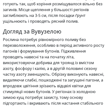
готують так, щоб коріння розміщувалося вільно без
загинів. Місце щеплення у більшості регіонів
заглиблюють на 3-5 см, після посадки ґрунт
ущільнюють і проводять рясний полив.
Догляд за Вувузелою
Рослина потребує рівномірного поливу без
перезволоження, особливо в період активного росту
пагонів і формування бутонів. Підживлення
проводять навесні та на початку літа,
використовуючи добрива для троянд із вмістом
азоту, фосфору і калію, а в другій половині сезону
частку азоту зменшують. Обрізку виконують навесні,
видаляючи слабкі, пошкоджені та загущені пагони, а
впродовж цвітіння зрізають відцвілі квітки для
стимуляції нових бутонів. У регіонах із холодною
зимою кущ потребує захисту, тому основу
підгортають і вкривають після настання стабільного