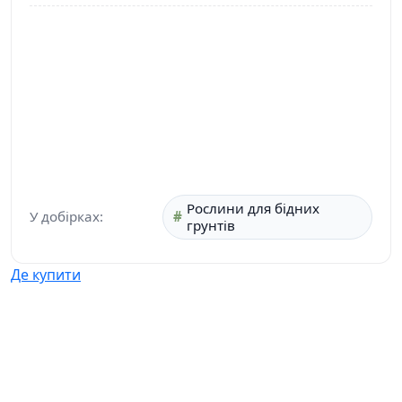
Рослини для бідних
У добірках:
грунтів
Де купити