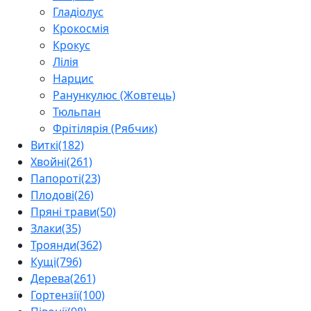
Гладіолус
Крокосмія
Крокус
Лілія
Нарцис
Ранункулюс (Жовтець)
Тюльпан
Фрітілярія (Рябчик)
Виткі
(182)
Хвойні
(261)
Папороті
(23)
Плодові
(26)
Пряні трави
(50)
Злаки
(35)
Троянди
(362)
Кущі
(796)
Дерева
(261)
Гортензії
(100)