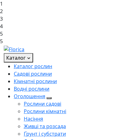
1
2
3
4
5
5
Каталог
Каталог рослин
Садові рослини
Кімнатні рослини
Водні рослини
Оголошення
Рослини садові
Рослини кімнатні
Насіння
Живці та розсада
Ґрунт і субстрати