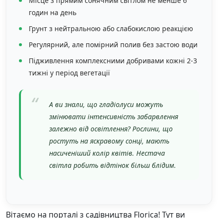
Місце з прямим сонячним світлом не менше 6
годин на день
Грунт з нейтральною або слабокислою реакцією
Регулярний, але помірний полив без застою води
Підживлення комплексними добривами кожні 2-3
тижні у період вегетації
А ви знали, що гладіолуси можуть
змінювати інтенсивність забарвлення
залежно від освітлення? Рослини, що
ростуть на яскравому сонці, мають
насиченіший колір квітів. Нестача
світла робить відтінок більш блідим.
Вітаємо на порталі з садівництва Florica! Тут ви