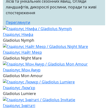
лісів та унікальних сезонних явищ. Огляди
ландшафтів, дикорослі рослини, поради та живі
спостереження
Переглянути
Гладіолус Німфа
Gladiolus Nymph
Гладіолус Найт Меєр
Gladiolus Night Mare
Гладіолус Мон Амур
Gladiolus Mon Amour
Гладіолус Люм'єр
Gladiolus Lumiere
Гладіолус Інвітаті