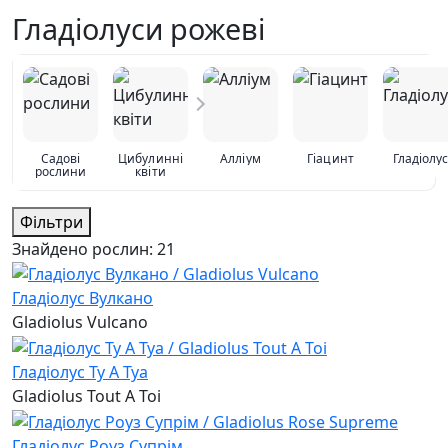
Гладіолуси рожеві
Садові
Цибулинні
Алліум
Гіацинт
Гладіолу
рослини
квіти
Фільтри
Знайдено рослин:
21
Гладіолус Вулкано
Gladiolus Vulcano
Гладіолус Ту А Туа
Gladiolus Tout A Toi
Гладіолус Роуз Супрім