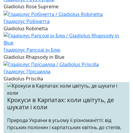
Gladiolus Rose Supreme
Гладіолус Робінетта
Gladiolus Robinetta
Гладіолус Рапсоді ін Блю
Gladiolus Rhapsody in Blue
Гладіолус Прісцилла
Gladiolus Priscilla
Крокуси в Карпатах: коли цвітуть, де
шукати і коли
Природа України в усьому її різноманітті: від
гірських полонин і карпатських квітінь до степів,