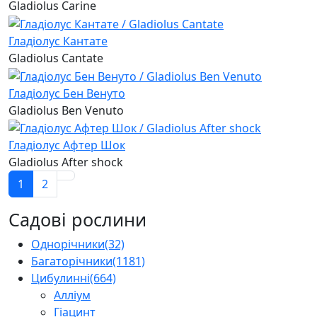
Gladiolus Carine
Гладіолус Кантате
Gladiolus Cantate
Гладіолус Бен Венуто
Gladiolus Ben Venuto
Гладіолус Афтер Шок
Gladiolus After shock
1
2
Садові рослини
Однорічники
(32)
Багаторічники
(1181)
Цибулинні
(664)
Алліум
Гіацинт