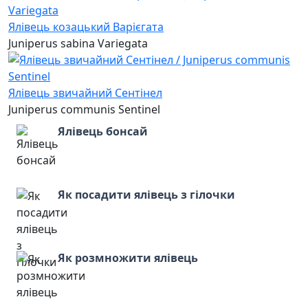
Ялівець козацький Варієгата
Juniperus sabina Variegata
Ялівець звичайний Сентінел
Juniperus communis Sentinel
Ялівець бонсай
Як посадити ялівець з гілочки
Як розмножити ялівець