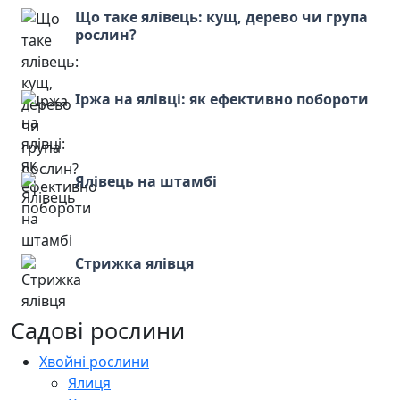
Що таке ялівець: кущ, дерево чи група
рослин?
Іржа на ялівці: як ефективно побороти
Ялівець на штамбі
Стрижка ялівця
Садові рослини
Хвойні рослини
Ялиця