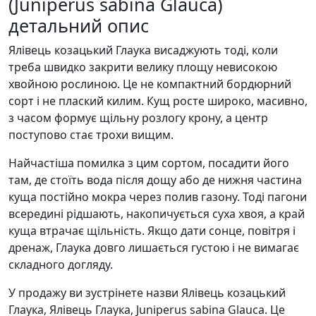
(Juniperus sabina Glauca)
детальний опис
Ялівець козацький Глаука висаджують тоді, коли
треба швидко закрити велику площу невисокою
хвойною рослиною. Це не компактний бордюрний
сорт і не плаский килим. Кущ росте широко, масивно,
з часом формує щільну розлогу крону, а центр
поступово стає трохи вищим.
Найчастіша помилка з цим сортом, посадити його
там, де стоїть вода після дощу або де нижня частина
куща постійно мокра через полив газону. Тоді пагони
всередині рідшають, накопичується суха хвоя, а край
куща втрачає щільність. Якщо дати сонце, повітря і
дренаж, Глаука довго лишається густою і не вимагає
складного догляду.
У продажу ви зустрінете назви Ялівець козацький
Глаука, Ялівець Глаука, Juniperus sabina Glauca. Це