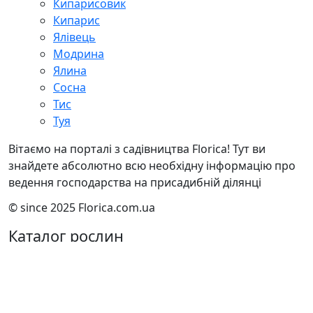
Кипарисовик
Кипарис
Ялівець
Модрина
Ялина
Сосна
Тис
Туя
Вітаємо на порталі з садівництва Florica! Тут ви
знайдете абсолютно всю необхідну інформацію про
ведення господарства на присадибній ділянці
© since 2025 Florica.com.ua
Каталог рослин
Дерева
Кущі
Хвойні
Рослини для ставка