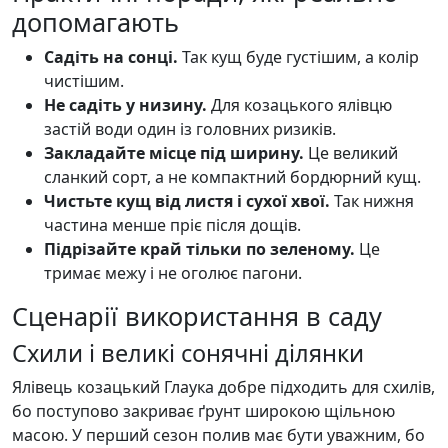
допомагають
Садіть на сонці.
Так кущ буде густішим, а колір
чистішим.
Не садіть у низину.
Для козацького ялівцю
застій води один із головних ризиків.
Закладайте місце під ширину.
Це великий
сланкий сорт, а не компактний бордюрний кущ.
Чистьте кущ від листя і сухої хвої.
Так нижня
частина менше пріє після дощів.
Підрізайте край тільки по зеленому.
Це
тримає межу і не оголює пагони.
Сценарії використання в саду
Схили і великі сонячні ділянки
Ялівець козацький Глаука добре підходить для схилів,
бо поступово закриває ґрунт широкою щільною
масою. У перший сезон полив має бути уважним, бо