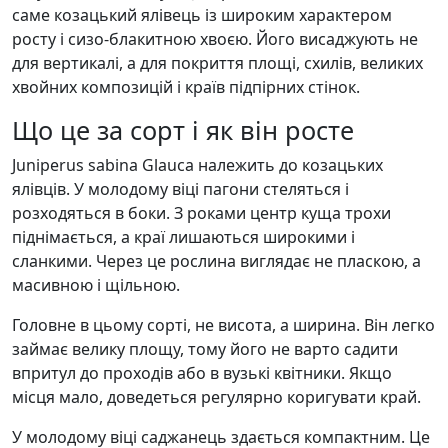
саме козацький ялівець із широким характером
росту і сизо-блакитною хвоєю. Його висаджують не
для вертикалі, а для покриття площі, схилів, великих
хвойних композицій і країв підпірних стінок.
Що це за сорт і як він росте
Juniperus sabina Glauca належить до козацьких
ялівців. У молодому віці пагони стеляться і
розходяться в боки. З роками центр куща трохи
піднімається, а краї лишаються широкими і
сланкими. Через це рослина виглядає не пласкою, а
масивною і щільною.
Головне в цьому сорті, не висота, а ширина. Він легко
займає велику площу, тому його не варто садити
впритул до проходів або в вузькі квітники. Якщо
місця мало, доведеться регулярно коригувати край.
У молодому віці саджанець здається компактним. Це