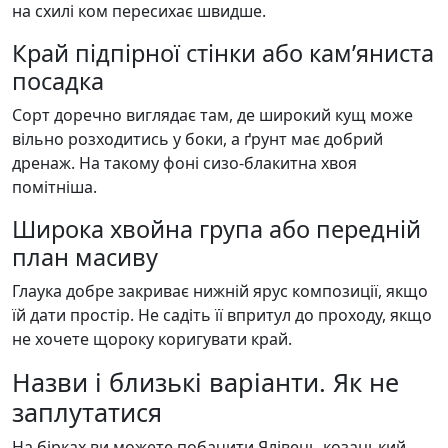
на схилі ком пересихає швидше.
Край підпірної стінки або кам’яниста
посадка
Сорт доречно виглядає там, де широкий кущ може
вільно розходитись у боки, а ґрунт має добрий
дренаж. На такому фоні сизо-блакитна хвоя
помітніша.
Широка хвойна група або передній
план масиву
Глаука добре закриває нижній ярус композиції, якщо
їй дати простір. Не садіть її впритул до проходу, якщо
не хочете щороку коригувати край.
Назви і близькі варіанти. Як не
заплутатися
На бірках ви можете побачити Ялівець козацький