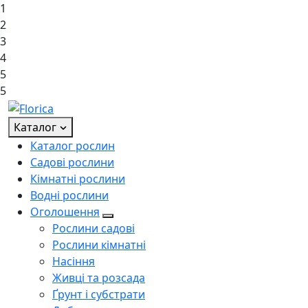
1
2
3
4
5
5
Каталог
Каталог рослин
Садові рослини
Кімнатні рослини
Водні рослини
Оголошення
Рослини садові
Рослини кімнатні
Насіння
Живці та розсада
Ґрунт і субстрати