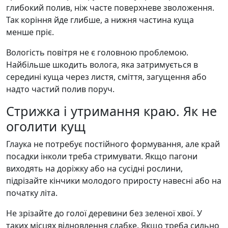
глибокий полив, ніж часте поверхневе зволоження.
Так коріння йде глибше, а нижня частина куща
менше пріє.
Вологість повітря не є головною проблемою.
Найбільше шкодить волога, яка затримується в
середині куща через листя, сміття, загущення або
надто частий полив поруч.
Стрижка і утримання краю. Як не
оголити кущ
Глаука не потребує постійного формування, але край
посадки інколи треба стримувати. Якщо пагони
виходять на доріжку або на сусідні рослини,
підрізайте кінчики молодого приросту навесні або на
початку літа.
Не зрізайте до голої деревини без зеленої хвої. У
таких місцях відновлення слабке. Якщо треба сильно