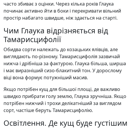
часто збиває з оцінки. Через кілька років Глаука
починає активно йти в боки і перекривати вільний
простір набагато швидше, ніж здається на старті.
Чим Глаука відрізняється від
Тамарисцифолії
Обидва сорти належать до козацьких ялівців, але
виглядають по-різному. Тамарисцифолія зазвичай
нижча і дрібніша за фактурою. Глаука більша, ширша
і має виразніший сизо-блакитний тон. У дорослому
віці вона формує потужніший масив.
Якщо потрібен кущ для більшої площі, де важливо
швидко прибрати голу землю, Глаука зручніша. Якщо
потрібен нижчий і трохи делікатніший за виглядом
сорт, частіше беруть Тамарисцифолію.
Освітлення. Де кущ буде густішим