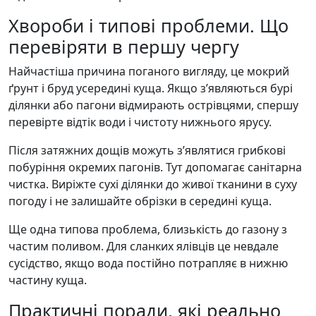
Хвороби і типові проблеми. Що
перевіряти в першу чергу
Найчастіша причина поганого вигляду, це мокрий
ґрунт і бруд усередині куща. Якщо з’являються бурі
ділянки або пагони відмирають острівцями, спершу
перевірте відтік води і чистоту нижнього ярусу.
Після затяжних дощів можуть з’являтися грибкові
побуріння окремих пагонів. Тут допомагає санітарна
чистка. Виріжте сухі ділянки до живої тканини в суху
погоду і не залишайте обрізки в середині куща.
Ще одна типова проблема, близькість до газону з
частим поливом. Для сланких ялівців це невдале
сусідство, якщо вода постійно потрапляє в нижню
частину куща.
Практичні поради, які реально