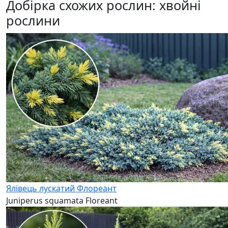
Добірка схожих рослин: хвойні
рослини
Ялівець лускатий Флореант
Juniperus squamata Floreant