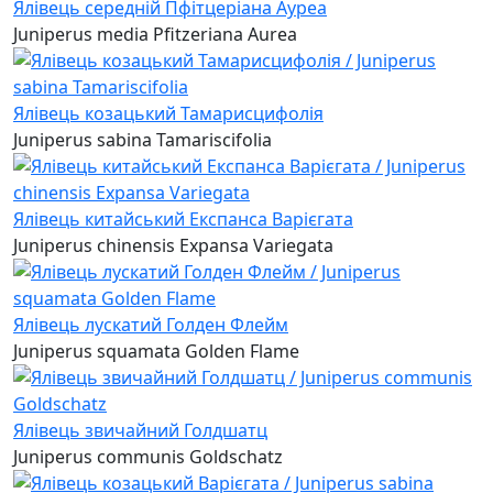
Ялівець середній Пфітцеріана Ауреа
Juniperus media Pfitzeriana Aurea
Ялівець козацький Тамарисцифолія
Juniperus sabina Tamariscifolia
Ялівець китайський Експанса Варієгата
Juniperus chinensis Expansa Variegata
Ялівець лускатий Голден Флейм
Juniperus squamata Golden Flame
Ялівець звичайний Голдшатц
Juniperus communis Goldschatz