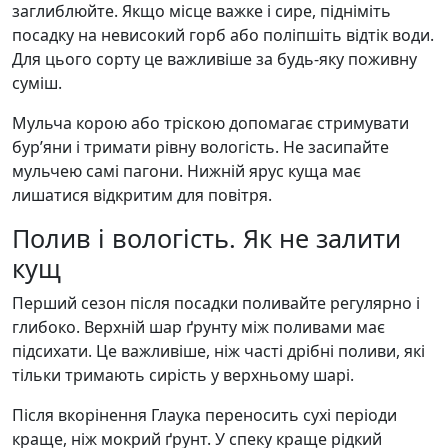
заглиблюйте. Якщо місце важке і сире, підніміть
посадку на невисокий горб або поліпшіть відтік води.
Для цього сорту це важливіше за будь-яку поживну
суміш.
Мульча корою або тріскою допомагає стримувати
бур’яни і тримати рівну вологість. Не засипайте
мульчею самі пагони. Нижній ярус куща має
лишатися відкритим для повітря.
Полив і вологість. Як не залити
кущ
Перший сезон після посадки поливайте регулярно і
глибоко. Верхній шар ґрунту між поливами має
підсихати. Це важливіше, ніж часті дрібні поливи, які
тільки тримають сирість у верхньому шарі.
Після вкорінення Глаука переносить сухі періоди
краще, ніж мокрий ґрунт. У спеку краще рідкий