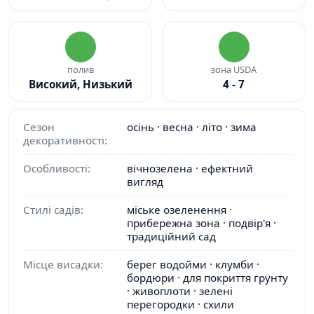
полив
зона USDA
Високий, Низький
4 - 7
Сезон
осінь · весна · літо · зима
декоративності:
Особливості:
вічнозелена · ефектний
вигляд
Стилі садів:
міське озеленення ·
прибережна зона · подвір'я ·
традиційний сад
Місце висадки:
берег водойми · клумби ·
бордюри · для покриття грунту
· живоплоти · зелені
перегородки · схили