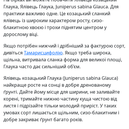
Глаука, Ялівець Глаука, Juniperus sabina Glauca. Для
практики важливо одне. Це козацький сланкий
ялівець із широким характером росту, сизо-
блакитною хвоєю і трохи піднятим центром у
дорослому віці.
Якщо потрібен нижчий і дрібніший за фактурою сорт,
дивіться
Тамарисцифолію
. Якщо треба широка,
щільна, витривала сланка форма для великої площі,
Глаука часто дає сильніший об’єм.
Ялівець козацький Глаука (Juniperus sabina Glauca)
найкраще росте на сонці в добре дренованому
ґрунті. Дайте йому місце для ширини, не заливайте
корені, тримайте нижню частину куща чистою від
листя і підрізайте тільки молодий приріст. У таких
умовах сорт лишається щільним, сизо-блакитним і
добре закриває ґрунт багато років.