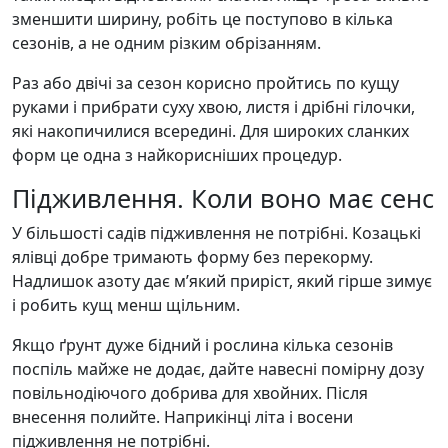
зменшити ширину, робіть це поступово в кілька
сезонів, а не одним різким обрізанням.
Раз або двічі за сезон корисно пройтись по кущу
руками і прибрати суху хвою, листя і дрібні гілочки,
які накопичилися всередині. Для широких сланких
форм це одна з найкорисніших процедур.
Підживлення. Коли воно має сенс
У більшості садів підживлення не потрібні. Козацькі
ялівці добре тримають форму без перекорму.
Надлишок азоту дає м’який приріст, який гірше зимує
і робить кущ менш щільним.
Якщо ґрунт дуже бідний і рослина кілька сезонів
поспіль майже не додає, дайте навесні помірну дозу
повільнодіючого добрива для хвойних. Після
внесення полийте. Наприкінці літа і восени
підживлення не потрібні.