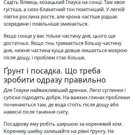
Садіть Ялівець козацький Глаука на сонці. Там хвоя
густіша, а сизо-блакитний тон помітніший. У легкій
півтіні рослина росте, але крона частіше рідшає
зсередини і повільніше змикається.
Якщо сонце у вас тільки частину дня, цього ще
достатньо. Якщо тінь тримається більшу частину
дня, нижня частина куща довше лишається мокрою
після дощу, і проблем стає більше.
Ґрунт і посадка. Що треба
зробити одразу правильно
Для Глауки найважливіший дренаж. Легкі суглинки і
супіски підходять добре. На важких глинах проблеми
починаються там, де вода стоїть після дощу або
навесні після танення снігу.
Посадкову яму робіть ширшою за кореневий ком.
Кореневу шийку залишайте на рівні ґрунту. Не