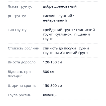
Якість грунту:
добре дренований
pH грунту:
кислий · лужний ·
нейтральний
Тип грунту:
крейдяний ґрунт · глинистий
ґрунт · суглинок · піщаний
ґрунт
Стійкість рослини:
стійкість до посухи · сухий
ґрунт · кам’янистий ґрунт
Висота дорослої:
120-150 см
Відстань при
300 см
посадці:
Ширина крони:
150-300 см
Група рослин:
ялівець