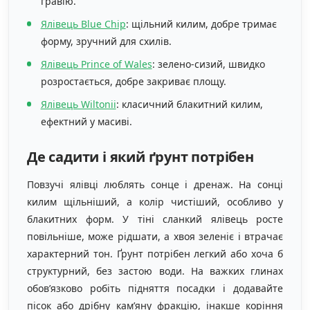
гравію.
Ялівець Blue Chip
: щільний килим, добре тримає
форму, зручний для схилів.
Ялівець Prince of Wales
: зелено-сизий, швидко
розростається, добре закриває площу.
Ялівець Wiltonii
: класичний блакитний килим,
ефектний у масиві.
Де садити і який ґрунт потрібен
Повзучі ялівці люблять сонце і дренаж. На сонці
килим щільніший, а колір чистіший, особливо у
блакитних форм. У тіні сланкий ялівець росте
повільніше, може рідшати, а хвоя зеленіє і втрачає
характерний тон. Ґрунт потрібен легкий або хоча б
структурний, без застою води. На важких глинах
обов’язково робіть підняття посадки і додавайте
пісок або дрібну кам’яну фракцію, інакше коріння