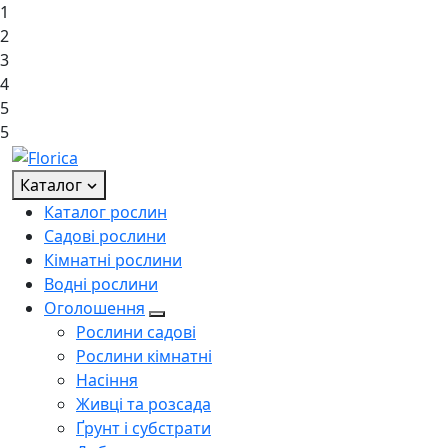
1
2
3
4
5
5
Каталог
Каталог рослин
Садові рослини
Кімнатні рослини
Водні рослини
Оголошення
Рослини садові
Рослини кімнатні
Насіння
Живці та розсада
Ґрунт і субстрати