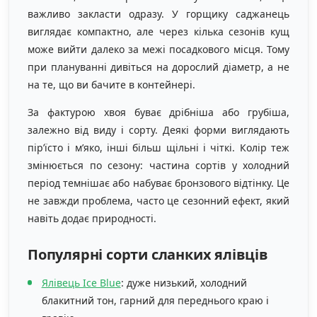
важливо закласти одразу. У горщику саджанець
виглядає компактно, але через кілька сезонів кущ
може вийти далеко за межі посадкового місця. Тому
при плануванні дивіться на дорослий діаметр, а не
на те, що ви бачите в контейнері.
За фактурою хвоя буває дрібніша або грубіша,
залежно від виду і сорту. Деякі форми виглядають
пір’їсто і м’яко, інші більш щільні і чіткі. Колір теж
змінюється по сезону: частина сортів у холодний
період темнішає або набуває бронзового відтінку. Це
не завжди проблема, часто це сезонний ефект, який
навіть додає природності.
Популярні сорти сланких ялівців
Ялівець Ice Blue
: дуже низький, холодний
блакитний тон, гарний для переднього краю і