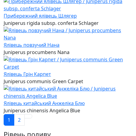
Прибережний ялівець Шлягер
Juniperus rigida subsp. conferta Schlager
Ялівець повзучий Нана
Juniperus procumbens Nana
Ялівець Грін Карпет
Juniperus communis Green Carpet
Ялівець китайський Анжеліка Блю
Juniperus chinensis Angelica Blue
1
2
Рівень поливу