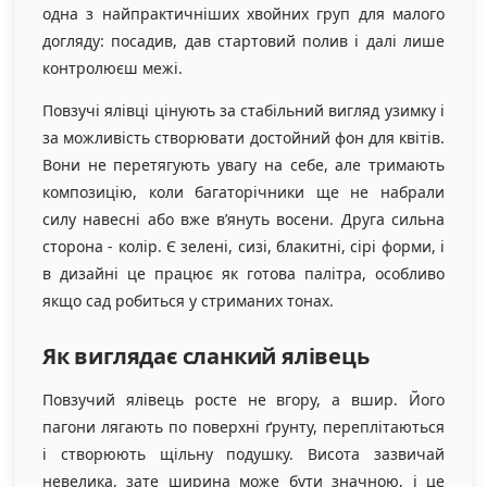
одна з найпрактичніших хвойних груп для малого
догляду: посадив, дав стартовий полив і далі лише
контролюєш межі.
Повзучі ялівці цінують за стабільний вигляд узимку і
за можливість створювати достойний фон для квітів.
Вони не перетягують увагу на себе, але тримають
композицію, коли багаторічники ще не набрали
силу навесні або вже в’януть восени. Друга сильна
сторона - колір. Є зелені, сизі, блакитні, сірі форми, і
в дизайні це працює як готова палітра, особливо
якщо сад робиться у стриманих тонах.
Як виглядає сланкий ялівець
Повзучий ялівець росте не вгору, а вшир. Його
пагони лягають по поверхні ґрунту, переплітаються
і створюють щільну подушку. Висота зазвичай
невелика, зате ширина може бути значною, і це