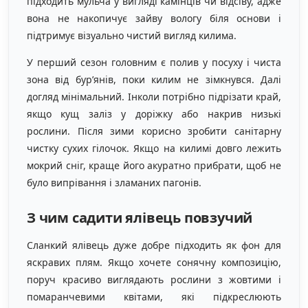
підходить мульча у вигляді камінців чи відсіву, адже
вона не накопичує зайву вологу біля основи і
підтримує візуально чистий вигляд килима.
У перший сезон головним є полив у посуху і чиста
зона від бур’янів, поки килим не зімкнувся. Далі
догляд мінімальний. Інколи потрібно підрізати край,
якщо кущ заліз у доріжку або накрив низькі
рослини. Після зими корисно зробити санітарну
чистку сухих гілочок. Якщо на килимі довго лежить
мокрий сніг, краще його акуратно прибрати, щоб не
було випрівання і зламаних пагонів.
З чим садити ялівець повзучий
Сланкий ялівець дуже добре підходить як фон для
яскравих плям. Якщо хочете сонячну композицію,
поруч красиво виглядають рослини з жовтими і
помаранчевими квітами, які підкреслюють