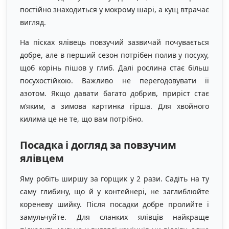
постійно знаходиться у мокрому шарі, а кущ втрачає
вигляд.
На пісках ялівець повзучий зазвичай почувається
добре, але в перший сезон потрібен полив у посуху,
щоб корінь пішов у глиб. Далі рослина стає більш
посухостійкою. Важливо не перегодовувати її
азотом. Якщо давати багато добрив, приріст стає
м’яким, а зимова картинка гірша. Для хвойного
килима це не те, що вам потрібно.
Посадка і догляд за повзучим
ялівцем
Яму робіть ширшу за горщик у 2 рази. Садіть на ту
саму глибину, що й у контейнері, не заглиблюйте
кореневу шийку. Після посадки добре пролийте і
замульчуйте. Для сланких ялівців найкраще