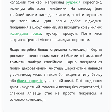
холодний тон хвої: наприклад
рудбекія
, кореопсис,
геленіум або жовті лілійники. На їхньому фоні
хвойний килим виглядає чистим, а квіти здаються
ще теплішими. Для весни добре підходить
поєднання з цибулинними, які виходять крізь килим:
голандські іриси
, мускарі, крокуси. Потім хвоя
закриває ґрунт, і місце не виглядає порожнім.
Якщо потрібна більш стримана композиція, беріть
рослини з неяскравим листям і білими квітами, щоб
тримати палітру спокійною. Гарно поєднуються
полин декоративний, чистець шерстистий, лаванда
у сонячному місці, а також білі акценти типу іберісу
або
білих нарцисів
у весняній хвилі. Такі поєднання
дають акуратний сучасний вигляд без строкатості, і
сланкий ялівець стає не просто покривом, а
основою композиції.