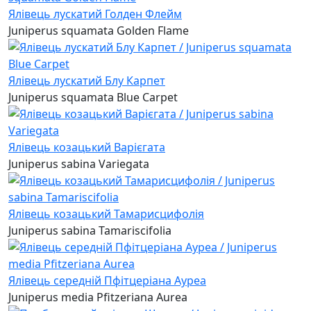
Ялівець лускатий Голден Флейм
Juniperus squamata Golden Flame
Ялівець лускатий Блу Карпет
Juniperus squamata Blue Carpet
Ялівець козацький Варієгата
Juniperus sabina Variegata
Ялівець козацький Тамарисцифолія
Juniperus sabina Tamariscifolia
Ялівець середній Пфітцеріана Ауреа
Juniperus media Pfitzeriana Aurea