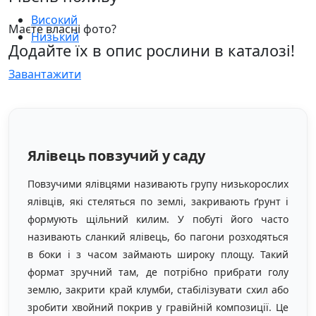
Високий
Маєте власні фото?
Низький
Додайте їх в опис рослини в каталозі!
Завантажити
Ялівець повзучий у саду
Повзучими ялівцями називають групу низькорослих
ялівців, які стеляться по землі, закривають ґрунт і
формують щільний килим. У побуті його часто
називають сланкий ялівець, бо пагони розходяться
в боки і з часом займають широку площу. Такий
формат зручний там, де потрібно прибрати голу
землю, закрити край клумби, стабілізувати схил або
зробити хвойний покрив у гравійній композиції. Це