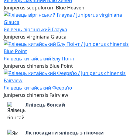
Ялівець скельний Блю Хевен
Juniperus scopulorum Blue Heaven
Ялівець віргінський Глаука
Juniperus virginiana Glauca
Ялівець китайський Блу Поінт
Juniperus chinensis Blue Point
Ялівець китайський Феєрв’ю
Juniperus chinensis Fairview
Ялівець бонсай
Як посадити ялівець з гілочки