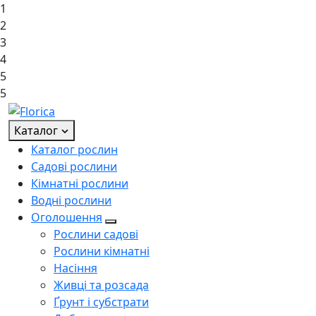
1
2
3
4
5
5
Каталог
Каталог рослин
Садові рослини
Кімнатні рослини
Водні рослини
Оголошення
Рослини садові
Рослини кімнатні
Насіння
Живці та розсада
Ґрунт і субстрати