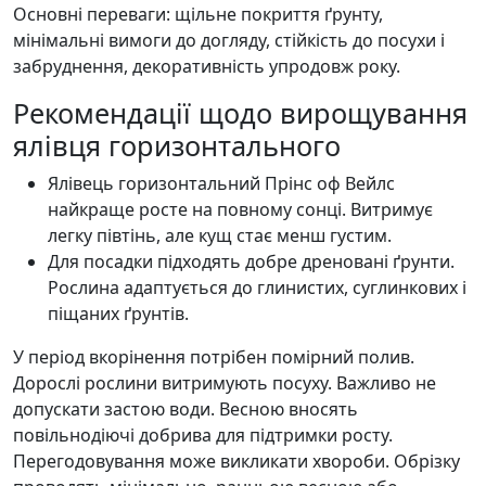
Основні переваги: щільне покриття ґрунту,
мінімальні вимоги до догляду, стійкість до посухи і
забруднення, декоративність упродовж року.
Рекомендації щодо вирощування
ялівця горизонтального
Ялівець горизонтальний Прінс оф Вейлс
найкраще росте на повному сонці. Витримує
легку півтінь, але кущ стає менш густим.
Для посадки підходять добре дреновані ґрунти.
Рослина адаптується до глинистих, суглинкових і
піщаних ґрунтів.
У період вкорінення потрібен помірний полив.
Дорослі рослини витримують посуху. Важливо не
допускати застою води. Весною вносять
повільнодіючі добрива для підтримки росту.
Перегодовування може викликати хвороби. Обрізку