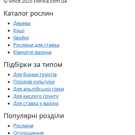
© since 2025 Florica.com.ua
Каталог рослин
Дерева
Кущі
Хвойні
Рослини для ставка
Кімнатні вазони
Підбірки за типом
Для бідних грунтів
Плодові культури
Для альпійської гірки
Для кислого грунту
Для ставка у вазоні
Популярні розділи
Рослини
Оголошення