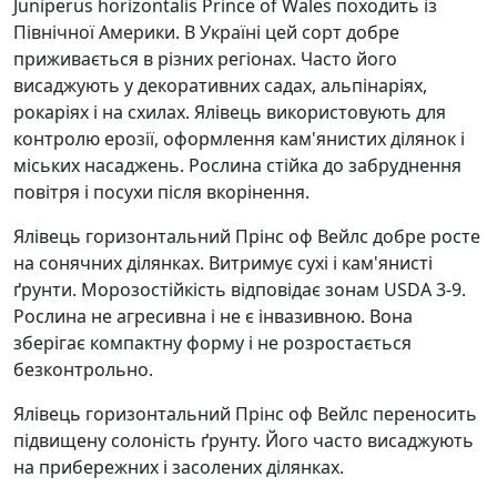
Juniperus horizontalis Prince of Wales походить із
Північної Америки. В Україні цей сорт добре
приживається в різних регіонах. Часто його
висаджують у декоративних садах, альпінаріях,
рокаріях і на схилах. Ялівець використовують для
контролю ерозії, оформлення кам'янистих ділянок і
міських насаджень. Рослина стійка до забруднення
повітря і посухи після вкорінення.
Ялівець горизонтальний Прінс оф Вейлс добре росте
на сонячних ділянках. Витримує сухі і кам'янисті
ґрунти. Морозостійкість відповідає зонам USDA 3-9.
Рослина не агресивна і не є інвазивною. Вона
зберігає компактну форму і не розростається
безконтрольно.
Ялівець горизонтальний Прінс оф Вейлс переносить
підвищену солоність ґрунту. Його часто висаджують
на прибережних і засолених ділянках.