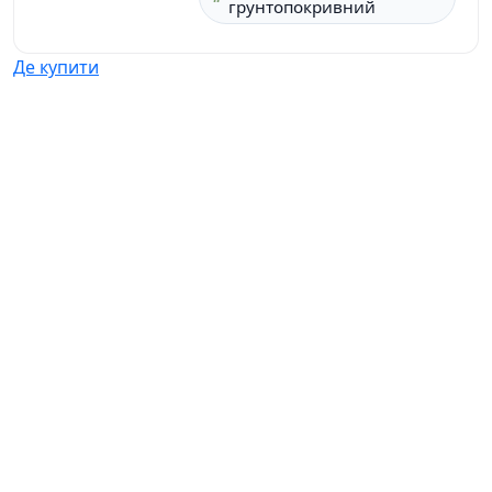
грунтопокривний
Де купити