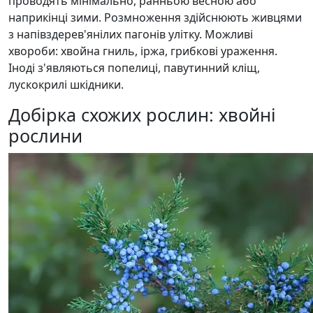
проводять мінімально, ранньою весною або
наприкінці зими. Розмноження здійснюють живцями
з напівздерев'янілих пагонів улітку. Можливі
хвороби: хвойна гниль, іржа, грибкові ураження.
Іноді з'являються попелиці, павутинний кліщ,
лускокрилі шкідники.
Добірка схожих рослин: хвойні
рослини