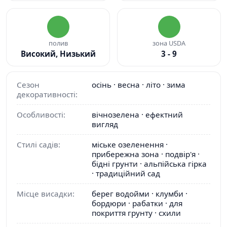
полив
зона USDA
Високий, Низький
3 - 9
Сезон
осінь · весна · літо · зима
декоративності:
Особливості:
вічнозелена · ефектний
вигляд
Стилі садів:
міське озеленення ·
прибережна зона · подвір'я ·
бідні грунти · альпійська гірка
· традиційний сад
Місце висадки:
берег водойми · клумби ·
бордюри · рабатки · для
покриття грунту · схили