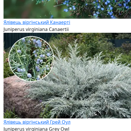
Ялівець віргінський Канаерті
Juniperus virginiana Canaertii
Ялівець віргінський Грей Оул
Juniperus virginiana Grey Owl