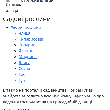
Стрижка ялівця
Садові рослини
Хвойні рослини
Ялиця
Кипарисовик
Кипарис
Ялівець
Модрина
Ялина
Сосна
Тис
Туя
Вітаємо на порталі з садівництва Florica! Тут ви
знайдете абсолютно всю необхідну інформацію про
ведення господарства на присадибній ділянці