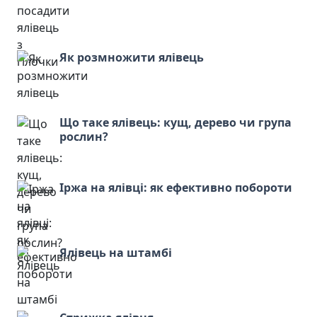
Як розмножити ялівець
Що таке ялівець: кущ, дерево чи група
рослин?
Іржа на ялівці: як ефективно побороти
Ялівець на штамбі