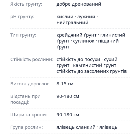
Якість грунту:
добре дренований
pH грунту:
кислий · лужний ·
нейтральний
Тип грунту:
крейдяний ґрунт · глинистий
ґрунт · суглинок · піщаний
ґрунт
Стійкість рослини:
стійкість до посухи · сухий
ґрунт · кам’янистий ґрунт ·
стійкість до засолених ґрунтів
Висота дорослої:
8-15 см
Відстань при
90-180 см
посадці:
Ширина крони:
90-180 см
Група рослин:
ялівець сланкий · ялівець