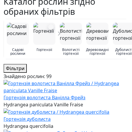
Каталог рослин згідно
обраних фільтрів
Садові
Гортензії
Волотисті
Деревовидні
Дуболист
рослини
гортензії
гортензії
гортензії
Фільтри
Знайдено рослин:
99
Гортензія волотиста Ванілла Фрейз
Hydrangea paniculata Vanille Fraise
Гортензія дуболиста
Hydrangea quercifolia