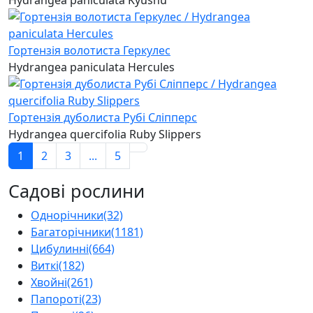
Hydrangea paniculata Kyushu
Гортензія волотиста Геркулес
Hydrangea paniculata Hercules
Гортензія дуболиста Рубі Сліпперс
Hydrangea quercifolia Ruby Slippers
1
2
3
...
5
Садові рослини
Однорічники
(32)
Багаторічники
(1181)
Цибулинні
(664)
Виткі
(182)
Хвойні
(261)
Папороті
(23)