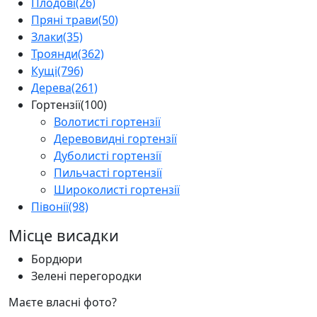
Плодові
(26)
Пряні трави
(50)
Злаки
(35)
Троянди
(362)
Кущі
(796)
Дерева
(261)
Гортензії
(100)
Волотисті гортензії
Деревовидні гортензії
Дуболисті гортензії
Пильчасті гортензії
Широколисті гортензії
Півонії
(98)
Місце висадки
Бордюри
Зелені перегородки
Маєте власні фото?