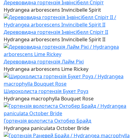
Деревовидна гортензія Інвінсібелл Спіріт
Hydrangea arborescens Invincibelle Spirit
Деревовидна гортензія Інвінсібелл Спіріт II
Hydrangea arborescens Invincibelle Spirit II
Деревовидна гортензія Лайм Рікі
Hydrangea arborescens Lime Rickey
Широколиста гортензія Букет Роуз
Hydrangea macrophylla Bouquet Rose
Гортензія волотиста Октобер Брайд
Hydrangea paniculata October Bride