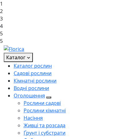
1
2
3
4
5
5
Каталог
Каталог рослин
Садові рослини
Кімнатні рослини
Водні рослини
Оголошення
Рослини садові
Рослини кімнатні
Насіння
Живці та розсада
Ґрунт і субстрати