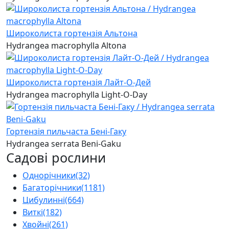
Широколиста гортензія Альтона
Hydrangea macrophylla Altona
Широколиста гортензія Лайт-О-Дей
Hydrangea macrophylla Light-O-Day
Гортензія пильчаста Бені-Гаку
Hydrangea serrata Beni-Gaku
Садові рослини
Однорічники
(32)
Багаторічники
(1181)
Цибулинні
(664)
Виткі
(182)
Хвойні
(261)