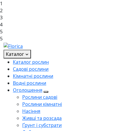
1
2
3
4
5
5
Каталог
Каталог рослин
Садові рослини
Кімнатні рослини
Водні рослини
Оголошення
Рослини садові
Рослини кімнатні
Насіння
Живці та розсада
Ґрунт і субстрати