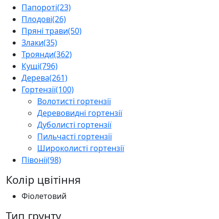
Папороті
(23)
Плодові
(26)
Пряні трави
(50)
Злаки
(35)
Троянди
(362)
Кущі
(796)
Дерева
(261)
Гортензії
(100)
Волотисті гортензії
Деревовидні гортензії
Дуболисті гортензії
Пильчасті гортензії
Широколисті гортензії
Півонії
(98)
Колір цвітіння
Фіолетовий
Тип грунту