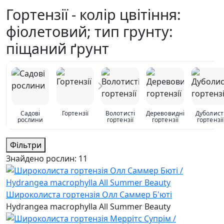
Гортензії - колір цвітіння:
фіолетовий; тип грунту:
піщаний ґрунт
Садові
Гортензії
Волотисті
Деревовидні
Дуболист
рослини
гортензії
гортензії
гортензії
Фільтри
Знайдено рослин:
11
Широколиста гортензія Олл Саммер Б'юті
Hydrangea macrophylla All Summer Beauty