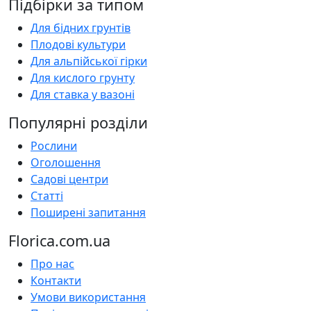
Підбірки за типом
Для бідних грунтів
Плодові культури
Для альпійської гірки
Для кислого грунту
Для ставка у вазоні
Популярні розділи
Рослини
Оголошення
Садові центри
Статті
Поширені запитання
Florica.com.ua
Про нас
Контакти
Умови використання