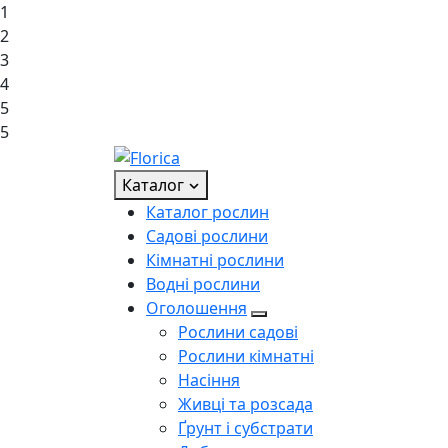
1
2
3
4
5
5
Каталог
Каталог рослин
Садові рослини
Кімнатні рослини
Водні рослини
Оголошення
Рослини садові
Рослини кімнатні
Насіння
Живці та розсада
Ґрунт і субстрати