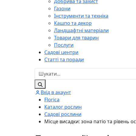
Добрива та захист
Газони
Інструменти та техніка
Кашпо та декор
Ландшафтні матеріали
Товари для тварин
Послуги
Садові центри
Статті та поради
Вхід в акаунт
Florica
Каталог рослин
Садові рослини
Місце висадки: зона патіо та рівень ос