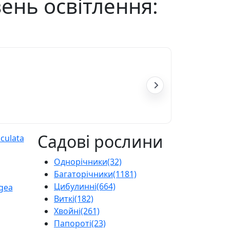
івень освітлення:
Садові рослини
Однорічники
(32)
Багаторічники
(1181)
Цибулинні
(664)
Виткі
(182)
Хвойні
(261)
Папороті
(23)