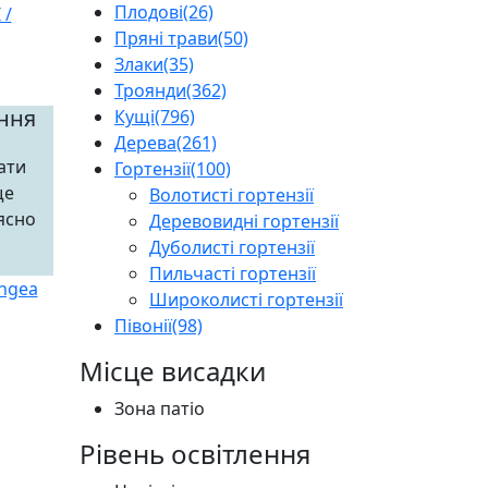
Плодові
(26)
Пряні трави
(50)
Злаки
(35)
Троянди
(362)
іння
Кущі
(796)
Дерева
(261)
ати
Гортензії
(100)
ще
Волотисті гортензії
ясно
Деревовидні гортензії
Дуболисті гортензії
Пильчасті гортензії
Широколисті гортензії
Півонії
(98)
Місце висадки
Зона патіо
Рівень освітлення