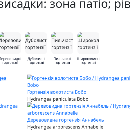
 висадки: зона патіо; р
Деревовидні
Дуболисті
Пильчасті
Широколисті
гортензії
гортензії
гортензії
гортензії
Гортензія волотиста Бобо
Hydrangea paniculata Bobo
Деревовидна гортензія Аннабель
Hydrangea arborescens Annabelle