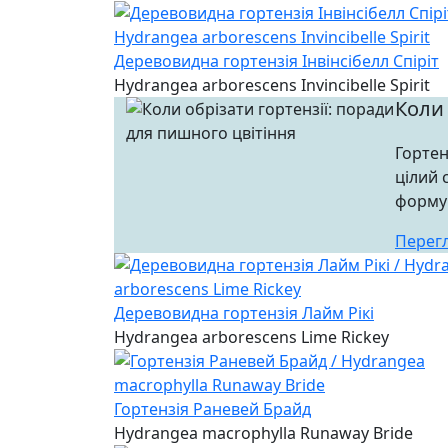
Деревовидна гортензія Інвінсібелл Спіріт
Hydrangea arborescens Invincibelle Spirit
Коли 
Гортен
цілий 
формув
Перег
Деревовидна гортензія Лайм Рікі
Hydrangea arborescens Lime Rickey
Гортензія Раневей Брайд
Hydrangea macrophylla Runaway Bride