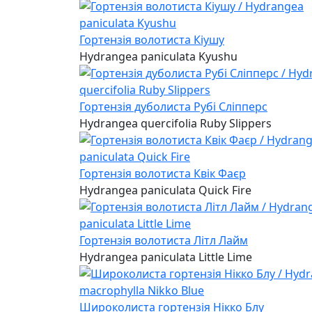
Гортензія волотиста Кіушу
Hydrangea paniculata Kyushu
Гортензія дуболиста Рубі Сліпперс
Hydrangea quercifolia Ruby Slippers
Гортензія волотиста Квік Фаєр
Hydrangea paniculata Quick Fire
Гортензія волотиста Літл Лайм
Hydrangea paniculata Little Lime
Широколиста гортензія Нікко Блу