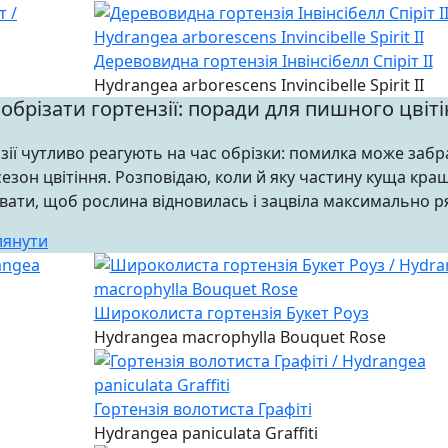
Деревовидна гортензія Інвінсібелл Спіріт II
Hydrangea arborescens Invincibelle Spirit II
обрізати гортензії: поради для пишного цвіт
зії чутливо реагують на час обрізки: помилка може забр
сезон цвітіння. Розповідаю, коли й яку частину куща кра
ати, щоб рослина відновилась і зацвіла максимально р
лянути
Широколиста гортензія Букет Роуз
Hydrangea macrophylla Bouquet Rose
Гортензія волотиста Графіті
Hydrangea paniculata Graffiti