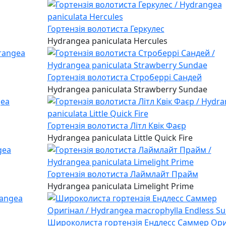
Гортензія волотиста Геркулес
Hydrangea paniculata Hercules
Гортензія волотиста Строберрі Сандей
Hydrangea paniculata Strawberry Sundae
Гортензія волотиста Літл Квік Фаєр
Hydrangea paniculata Little Quick Fire
Гортензія волотиста Лаймлайт Прайм
Hydrangea paniculata Limelight Prime
Широколиста гортензія Ендлесс Саммер Ори