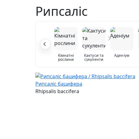
Рипсаліс
Кімнатні
Кактуси та
Аденіум
рослини
сукуленти
Рипсаліс бацифера
Rhipsalis baccifera