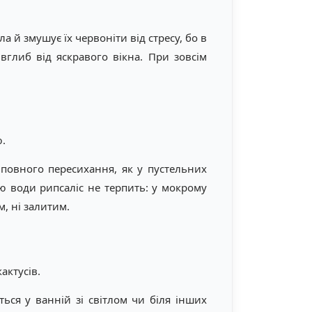
а й змушує їх червоніти від стресу, бо в
вглиб від яскравого вікна. При зовсім
.
 повного пересихання, як у пустельних
ю води рипсаліс не терпить: у мокрому
м, ні залитим.
актусів.
ься у ванній зі світлом чи біля інших