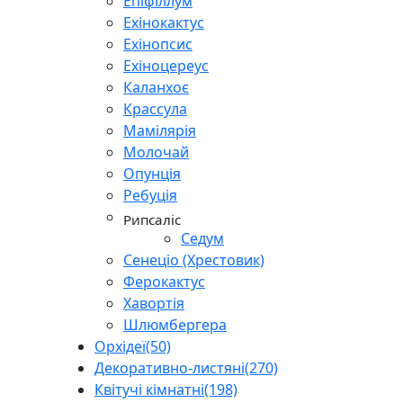
Епіфіллум
Ехінокактус
Ехінопсис
Ехіноцереус
Каланхоє
Крассула
Мамілярія
Молочай
Опунція
Ребуція
Рипсаліс
Седум
Сенеціо (Хрестовик)
Ферокактус
Хавортія
Шлюмбергера
Орхідеї
(50)
Декоративно-листяні
(270)
Квітучі кімнатні
(198)