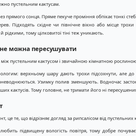
ежно пустельним кактусам.
ез прямого сонця. Пряме пекуче проміння обпікає тонкі стебл
рев. Підходять східне чи північне вікно або місце трохи 
й рідкими, тому цілковитої тіні теж уникають.
с не можна пересушувати
 між пустельним кактусом і звичайною кімнатною рослиною
вологим: верхньому шару дають трохи підсохнути, але до
ла зневоднюються. Узимку полив зменшують. Водночас засто
інших кактусів. Тому головне, не тримати його ні пересушени
т
, це те, що відрізняє догляд за рипсалісом від пустельних к
 любить підвищену вологість повітря, тому добре почуваєт