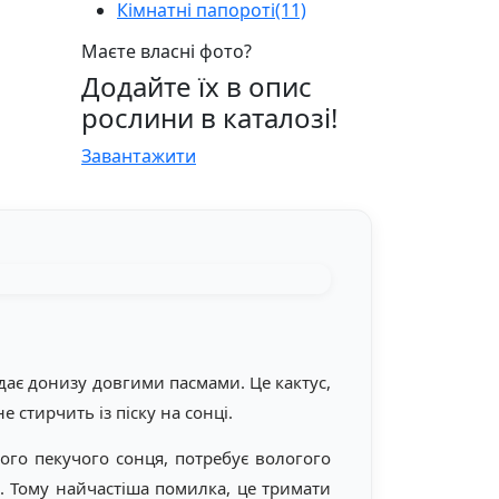
Кімнатні папороті
(11)
Маєте власні фото?
Додайте їх в опис
рослини в каталозі!
Завантажити
адає донизу довгими пасмами. Це кактус,
е стирчить із піску на сонці.
ого пекучого сонця, потребує вологого
в. Тому найчастіша помилка, це тримати