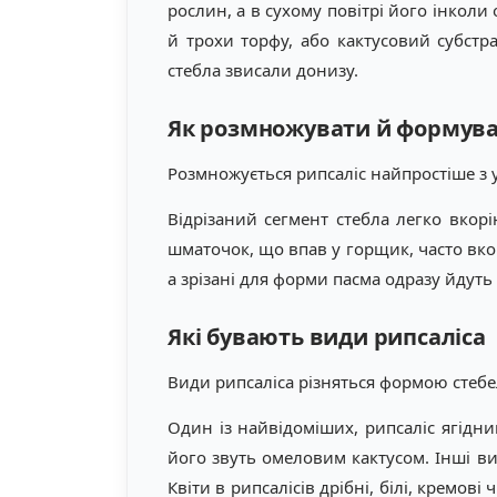
рослин, а в сухому повітрі його інколи
й трохи торфу, або кактусовий субстр
стебла звисали донизу.
Як розмножувати й формув
Розмножується рипсаліс найпростіше з 
Відрізаний сегмент стебла легко вкор
шматочок, що впав у горщик, часто вкор
а зрізані для форми пасма одразу йдуть
Які бувають види рипсаліса
Види рипсаліса різняться формою стебе
Один із найвідоміших, рипсаліс ягідн
його звуть омеловим кактусом. Інші вид
Квіти в рипсалісів дрібні, білі, кремові