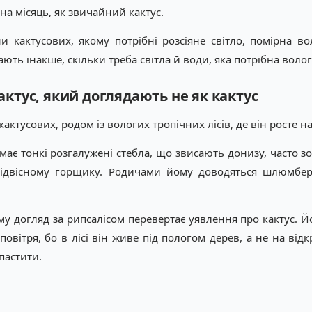
на місяць, як звичайний кактус.
ни кактусових, якому потрібні розсіяне світло, помірна 
ють інакше, скільки треба світла й води, яка потрібна волог
актус, який доглядають не як кактус
кактусових, родом із вологих тропічних лісів, де він росте на
 має тонкі розгалужені стебла, що звисають донизу, часто з
двісному горщику. Родичами йому доводяться шлюмбергер
у догляд за рипсалісом перевертає уявлення про кактус. Йо
 повітря, бо в лісі він живе під пологом дерев, а не на ві
пастити.