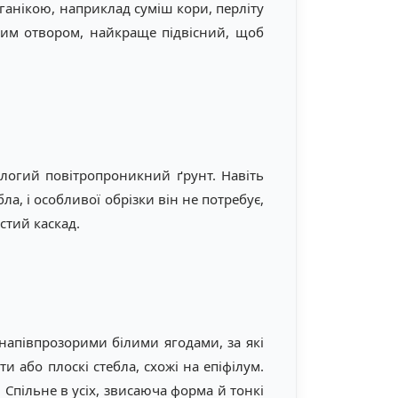
рганікою, наприклад суміш кори, перліту
жним отвором, найкраще підвісний, щоб
ологий повітропроникний ґрунт. Навіть
а, і особливої обрізки він не потребує,
стий каскад.
напівпрозорими білими ягодами, за які
и або плоскі стебла, схожі на епіфілум.
и. Спільне в усіх, звисаюча форма й тонкі