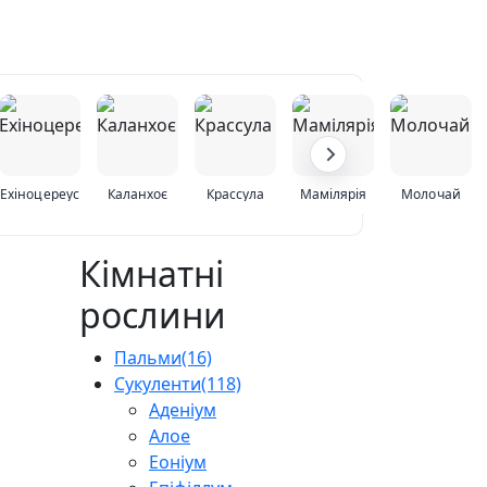
Ехіноцереус
Каланхоє
Крассула
Мамілярія
Молочай
Кімнатні
рослини
Пальми
(16)
Сукуленти
(118)
Аденіум
Алое
Еоніум