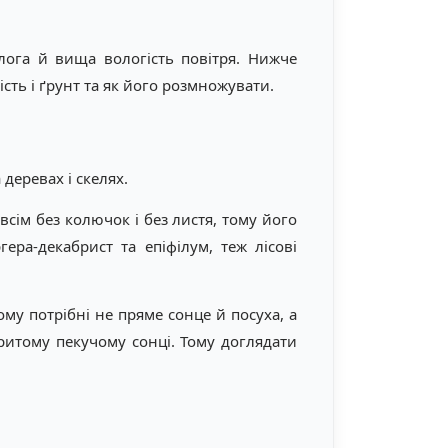
волога й вища вологість повітря. Нижче
ість і ґрунт та як його розмножувати.
 деревах і скелях.
овсім без колючок і без листя, тому його
а-декабрист та епіфілум, теж лісові
му потрібні не пряме сонце й посуха, а
дкритому пекучому сонці. Тому доглядати