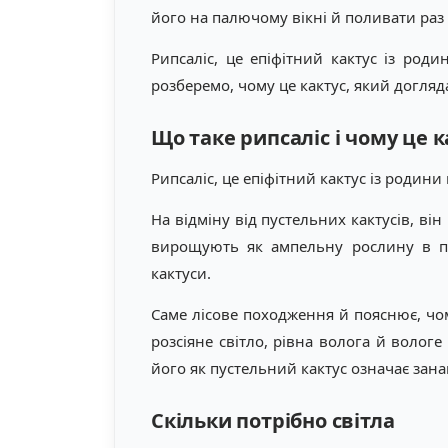
його на палючому вікні й поливати раз 
Рипсаліс, це епіфітний кактус із роди
розберемо, чому це кактус, який догляда
Що таке рипсаліс і чому це к
Рипсаліс, це епіфітний кактус із родини 
На відміну від пустельних кактусів, він
вирощують як ампельну рослину в пі
кактуси.
Саме лісове походження й пояснює, чом
розсіяне світло, рівна волога й вологе
його як пустельний кактус означає зана
Скільки потрібно світла