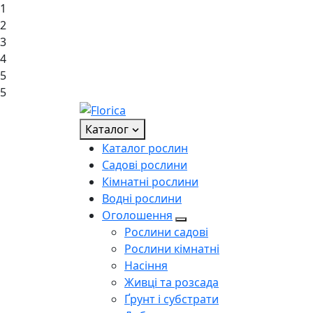
1
2
3
4
5
5
Каталог
Каталог рослин
Садові рослини
Кімнатні рослини
Водні рослини
Оголошення
Рослини садові
Рослини кімнатні
Насіння
Живці та розсада
Ґрунт і субстрати