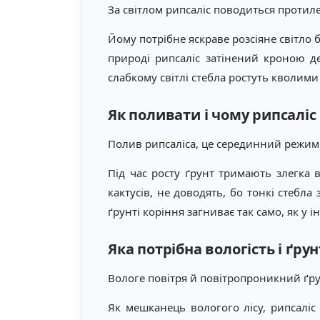
За світлом рипсаліс поводиться протил
Йому потрібне яскраве розсіяне світло б
природі рипсаліс затінений кроною де
слабкому світлі стебла ростуть кволими 
Як поливати і чому рипсалі
Полив рипсаліса, це серединний режим
Під час росту ґрунт тримають злегка 
кактусів, не доводять, бо тонкі стеб
ґрунті коріння загниває так само, як у 
Яка потрібна вологість і ґрун
Вологе повітря й повітропроникний ґрунт
Як мешканець вологого лісу, рипсаліс