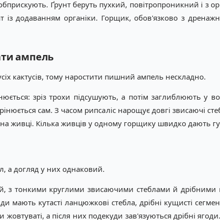
 обприскують. Ґрунт беруть пухкий, повітропроникний і з о
ат із додаванням органіки. Горщик, обов'язково з дрена
ати ампель
усіх кактусів, тому наростити пишний ампель нескладно.
інюється: зріз трохи підсушують, а потім заглиблюють у в
інюється сам. З часом рипсаліс нарощує довгі звисаючі стебл
 на живці. Кілька живців у одному горщику швидко дають гу
л, а догляд у них однаковий.
ий, з тонкими круглими звисаючими стеблами й дрібними 
и мають кутасті ланцюжкові стебла, дрібні кущисті сегмент
 чи жовтуваті, а після них подекуди зав'язуються дрібні ягод