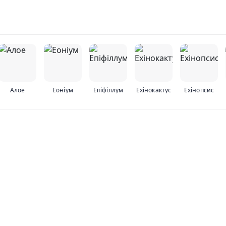
Алое
Еоніум
Епіфіллум
Ехінокактус
Ехінопсис