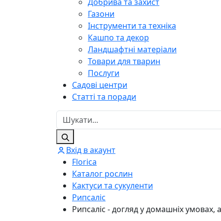
Добрива та захист
Газони
Інструменти та техніка
Кашпо та декор
Ландшафтні матеріали
Товари для тварин
Послуги
Садові центри
Статті та поради
Вхід в акаунт
Florica
Каталог рослин
Кактуси та сукуленти
Рипсаліс
Рипсаліс - догляд у домашніх умовах,