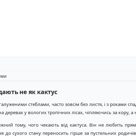
дають не як кактус
алуженими стеблами, часто зовсім без листя, і з роками сп
а деревах у вологих тропічних лісах, чіпляючись за кору, а н
ежний тому, чого чекають від кактуса. Він не любить прям
ня до сухого стану переносить гірше за пустельних родичі