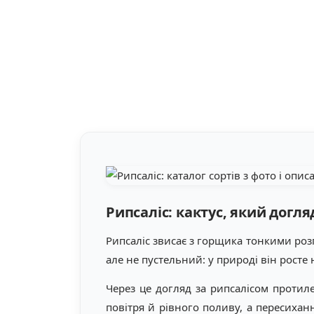
Рипсаліс: кактус, який догля
Рипсаліс звисає з горщика тонкими розг
але не пустельний: у природі він росте н
Через це догляд за рипсалісом протил
повітря й рівного поливу, а пересихан