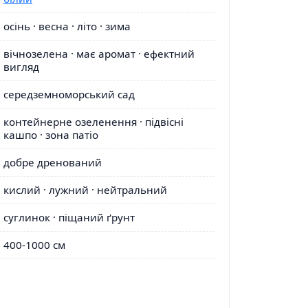
осінь · весна · літо · зима
вічнозелена · має аромат · ефектний
вигляд
середземноморський сад
контейнерне озеленення · підвісні
кашпо · зона патіо
добре дренований
кислий · лужний · нейтральний
суглинок · піщаний ґрунт
400-1000 см