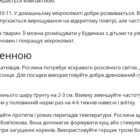
алишається компактною.
10-11. У домашньому мікрокліматі добре розвивається.
опускається вирощування на відкритому повітрі, але час
 тварин. Її можна розміщувати у будинках з дітьми та ул
човин і покращує мікроклімат.
денною
чатківців. Рослина потребує яскравого розсіяного світла
сонця. Для посадки використовуйте добре дренований су
хнього шару ґрунту на 2-3 см. Взимку зменшуйте частот
 половинній нормі раз на 4-6 тижнів навесні і влітку.
айте протягів і різких перепадів температури. Рослина а
бов’язкова. Вона допомагає формувати кущ або стимулює
 при загущенні коренів. Використовуйте горщик трохи бі