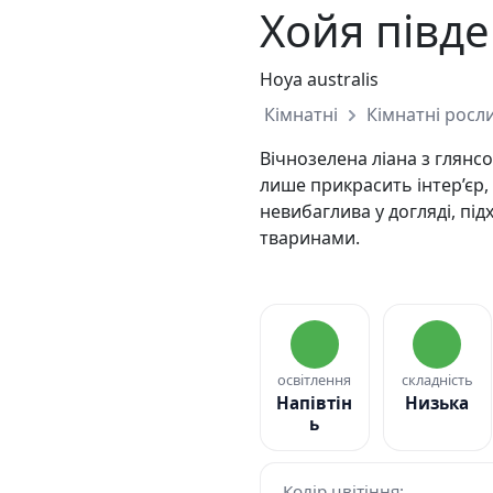
Хойя півд
Hoya australis
Кімнатні
Кімнатні росл
Вічнозелена ліана з глянс
лише прикрасить інтер’єр, 
невибаглива у догляді, пі
тваринами.
освітлення
складність
Напівтін
Низька
ь
Колір цвітіння: