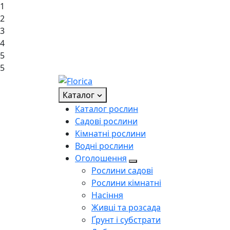
1
2
3
4
5
5
Каталог
Каталог рослин
Садові рослини
Кімнатні рослини
Водні рослини
Оголошення
Рослини садові
Рослини кімнатні
Насіння
Живці та розсада
Ґрунт і субстрати