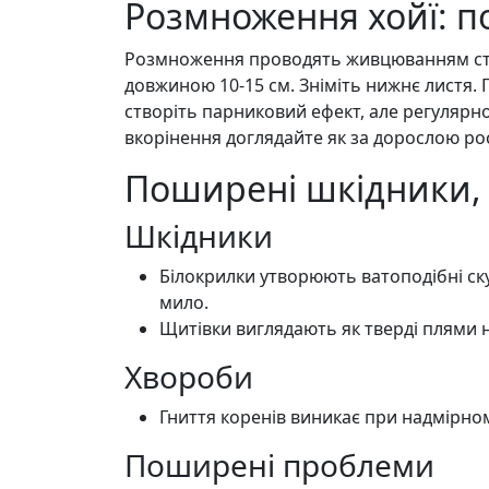
Розмноження хойї: п
Розмноження проводять живцюванням стебл
довжиною 10-15 см. Зніміть нижнє листя.
створіть парниковий ефект, але регулярно
вкорінення доглядайте як за дорослою р
Поширені шкідники,
Шкідники
Білокрилки утворюють ватоподібні ск
мило.
Щитівки виглядають як тверді плями н
Хвороби
Гниття коренів виникає при надмірном
Поширені проблеми