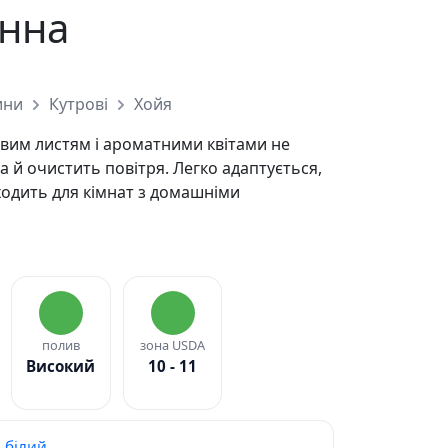
енна
ини
Кутрові
Хойя
овим листям і ароматними квітами не
а й очистить повітря. Легко адаптується,
дходить для кімнат з домашніми
полив
зона USDA
Високий
10 - 11
білий