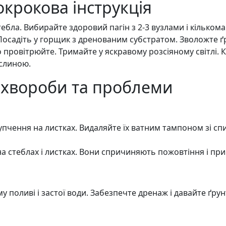
окрокова інструкція
а. Вибирайте здоровий пагін з 2-3 вузлами і кількома
 Посадіть у горщик з дренованим субстратом. Зволожте ґ
 провітрюйте. Тримайте у яскравому розсіяному світлі. К
ослиною.
 хвороби та проблеми
упчення на листках. Видаляйте їх ватним тампоном зі сп
а стеблах і листках. Вони спричиняють пожовтіння і приг
у поливі і застої води. Забезпечте дренаж і давайте ґру