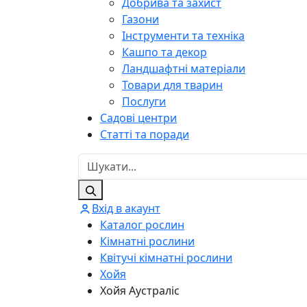
Добрива та захист
Газони
Інструменти та техніка
Кашпо та декор
Ландшафтні матеріали
Товари для тварин
Послуги
Садові центри
Статті та поради
Вхід в акаунт
Каталог рослин
Кімнатні рослини
Квітучі кімнатні рослини
Хойя
Хойя Аустраліс