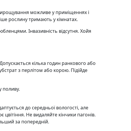
 Вирощування можливе у приміщеннях і
тіше рослину тримають у кімнатах.
юбленцями. Інвазивність відсутня. Хойя
. Допускається кілька годин ранкового або
бстрат з перлітом або корою. Підійде
у поливу.
даптується до середньої вологості, але
 цвітіння. Не видаляйте кінчики пагонів.
льший за попередній.