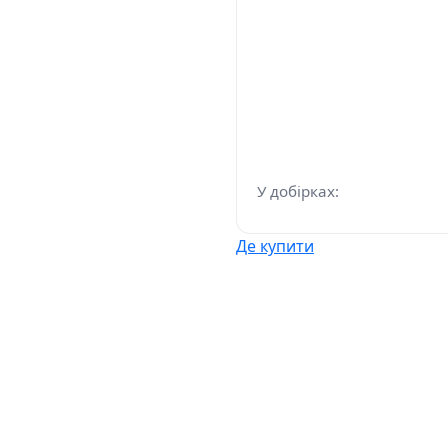
У добірках:
Де купити