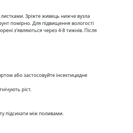
 листками. Зріжте живець нижче вузла
рунт помірно. Для підвищення вологості
орені з’являються через 4-8 тижнів. Після
иртом або застосовуйте інсектицидне
нічують ріст.
нту підсихати між поливами.