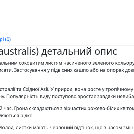
і (0)
australis) детальний опис
вальним соковитим листям насиченого зеленого кольору
исати. Застосування у підвісних кашпо або на опорах до
алії та Східної Азії. У природі вона росте у тропічному і
. Популярність виду поступово зростає завдяки невибаг
час. Грона складаються з зірчастих рожево-білих квіток.
ляються рідко.
Молоді листки мають червоний відтінок, що з часом змін