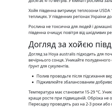
досягає 4-10 метрів. У кімнаті рослина з
Хойя південна витримує теплозони USDA 
теплицях. У південних регіонах України д
Рослина не токсична для людей і домашніх
південна очищує повітря від шкідливих ре
Догляд за хойєю пів
Догляд за Hoya australis підходить для по
вечірнього сонця. Уникайте полуденного 
ґрунт для сукулентів.
Полив проводьте після підсихання вер
Підживлюйте збалансованим добривом у
Температура має становити 15-29 °С. Уник
краще росте при підвищеній. Обрізка не о
Пересадку проводять раз на 2-3 роки або