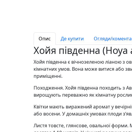
Опис
Де купити
Огляди/коментар
Хойя південна (Hoya 
Хойя південна є вічнозеленою ліаною з о
кімнатних умов. Вона може витися або зв
приміщенні.
Походження. Хойя південна походить з Австр
вирощують переважно як кімнатну рослину
Квітки мають виражений аромат у вечірній 
або восени. У домашніх умовах плоди з’яв
Листя товсте, глянсове, овальної форми. 