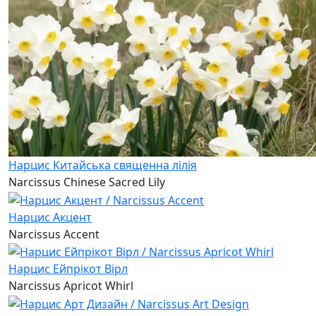
Нарцис Китайська священна лілія
Narcissus Chinese Sacred Lily
Нарцис Акцент
Narcissus Accent
Нарцис Ейпрікот Вірл
Narcissus Apricot Whirl