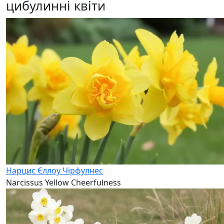
цибулинні квіти
Нарцис Єллоу Чірфулнес
Narcissus Yellow Cheerfulness