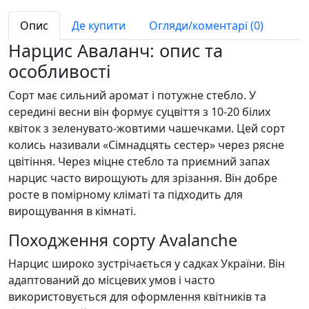
Опис
Де купити
Огляди/коментарі (0)
Нарцис Аваланч: опис та
особливості
Сорт має сильний аромат і потужне стебло. У
середині весни він формує суцвіття з 10-20 білих
квіток з зеленувато-жовтими чашечками. Цей сорт
колись називали «Сімнадцять сестер» через рясне
цвітіння. Через міцне стебло та приємний запах
нарцис часто вирощують для зрізання. Він добре
росте в помірному кліматі та підходить для
вирощування в кімнаті.
Походження сорту Avalanche
Нарцис широко зустрічається у садках України. Він
адаптований до місцевих умов і часто
використовується для оформлення квітників та