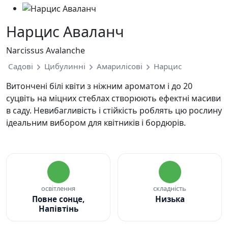
Нарцис Аваланч
Narcissus Avalanche
Садові
Цибулинні
Амарилісові
Нарцис
Витончені білі квіти з ніжним ароматом і до 20
суцвіть на міцних стеблах створюють ефектні масиви
в саду. Невибагливість і стійкість роблять цю рослину
ідеальним вибором для квітників і бордюрів.
освітлення
складність
Повне сонце,
Низька
Напівтінь