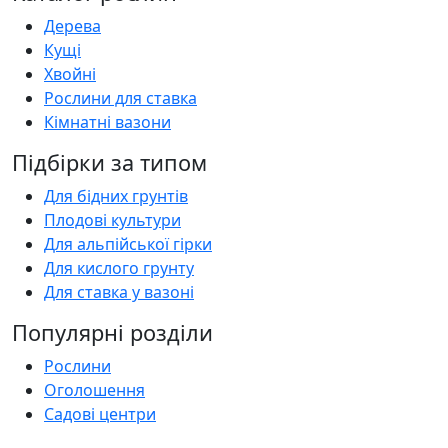
Дерева
Кущі
Хвойні
Рослини для ставка
Кімнатні вазони
Підбірки за типом
Для бідних грунтів
Плодові культури
Для альпійської гірки
Для кислого грунту
Для ставка у вазоні
Популярні розділи
Рослини
Оголошення
Садові центри
Статті