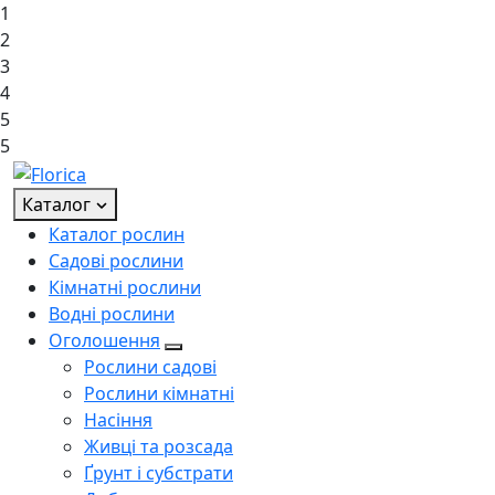
1
2
3
4
5
5
Каталог
Каталог рослин
Садові рослини
Кімнатні рослини
Водні рослини
Оголошення
Рослини садові
Рослини кімнатні
Насіння
Живці та розсада
Ґрунт і субстрати