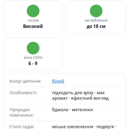
полив
заглиблення
Високий
до 18 см
зона USDA
6 - 9
Колір цвітіння:
білий
Особливості:
підходить для зрізу · має
аромат · ефектний вигляд
Природні
бджоли · метелики
помічники:
Стилі садів:
міське озеленення · подвір'я ·