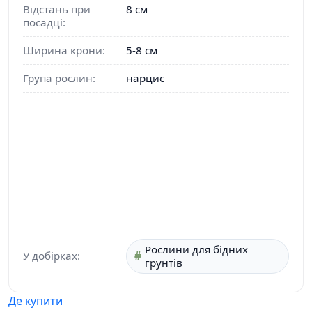
Відстань при
8 см
посадці:
Ширина крони:
5-8 см
Група рослин:
нарцис
Рослини для бідних
У добірках:
грунтів
Де купити