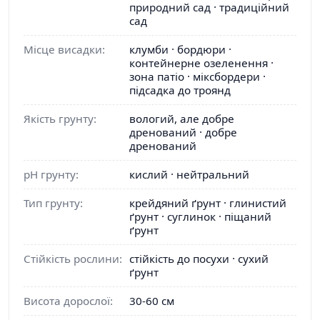
природний сад · традиційний
сад
Місце висадки:
клумби · бордюри ·
контейнерне озеленення ·
зона патіо · міксбордери ·
підсадка до троянд
Якість грунту:
вологий, але добре
дренований · добре
дренований
pH грунту:
кислий · нейтральний
Тип грунту:
крейдяний ґрунт · глинистий
ґрунт · суглинок · піщаний
ґрунт
Стійкість рослини:
стійкість до посухи · сухий
ґрунт
Висота дорослої:
30-60 см