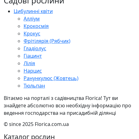
Садові рослини
Цибулинні квіти
Алліум
Крокосмія
Крокус
Фрітілярія (Рябчик)
Гладіолус
Гіацинт
Лілія
Нарцис
Ранункулюс (Жовтець)
Тюльпан
Вітаємо на порталі з садівництва Florica! Тут ви
знайдете абсолютно всю необхідну інформацію про
ведення господарства на присадибній ділянці
© since 2025 Florica.com.ua
Каталог рослин