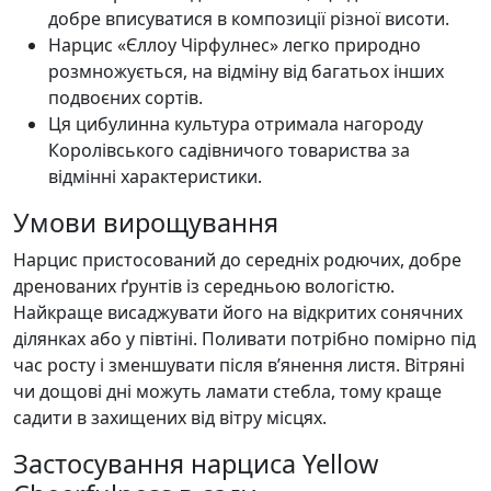
добре вписуватися в композиції різної висоти.
Нарцис «Єллоу Чірфулнес» легко природно
розмножується, на відміну від багатьох інших
подвоєних сортів.
Ця цибулинна культура отримала нагороду
Королівського садівничого товариства за
відмінні характеристики.
Умови вирощування
Нарцис пристосований до середніх родючих, добре
дренованих ґрунтів із середньою вологістю.
Найкраще висаджувати його на відкритих сонячних
ділянках або у півтіні. Поливати потрібно помірно під
час росту і зменшувати після в’янення листя. Вітряні
чи дощові дні можуть ламати стебла, тому краще
садити в захищених від вітру місцях.
Застосування нарциса Yellow