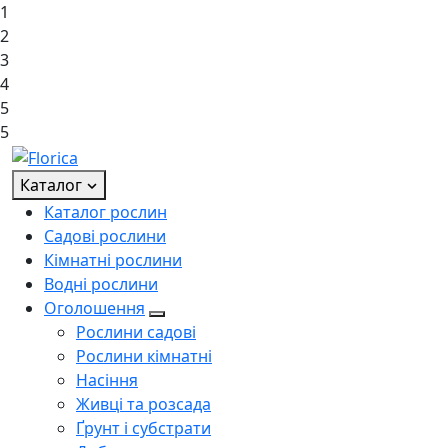
1
2
3
4
5
5
Каталог
Каталог рослин
Садові рослини
Кімнатні рослини
Водні рослини
Оголошення
Рослини садові
Рослини кімнатні
Насіння
Живці та розсада
Ґрунт і субстрати