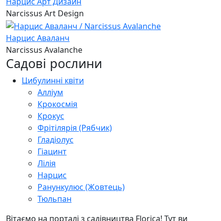
Нарцис Арт Дизайн
Narcissus Art Design
Нарцис Аваланч
Narcissus Avalanche
Садові рослини
Цибулинні квіти
Алліум
Крокосмія
Крокус
Фрітілярія (Рябчик)
Гладіолус
Гіацинт
Лілія
Нарцис
Ранункулюс (Жовтець)
Тюльпан
Вітаємо на порталі з садівництва Florica! Тут ви