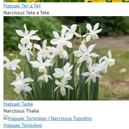
Нарцис Тет а Тет
Narcissus Tete a Tete
Нарцис Талія
Narcissus Thalia
Нарцис Тополіно