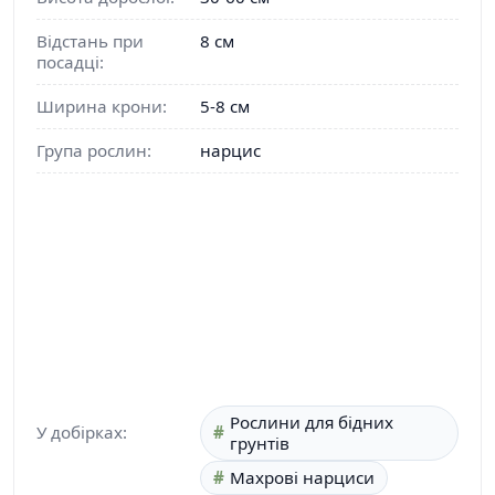
Відстань при
8 см
посадці:
Ширина крони:
5-8 см
Група рослин:
нарцис
Рослини для бідних
У добірках:
грунтів
Махрові нарциси