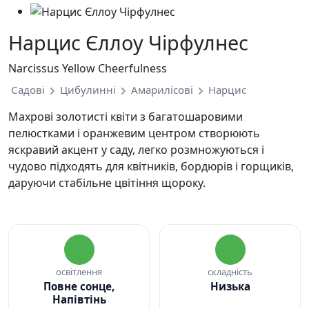
Нарцис Єллоу Чірфулнес
Narcissus Yellow Cheerfulness
Садові
Цибулинні
Амарилісові
Нарцис
Махрові золотисті квіти з багатошаровими
пелюстками і оранжевим центром створюють
яскравий акцент у саду, легко розмножуються і
чудово підходять для квітників, бордюрів і горщиків,
даруючи стабільне цвітіння щороку.
освітлення
складність
Повне сонце,
Низька
Напівтінь