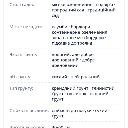
Стилі садів:
міське озеленення · подвір'я ·
природний сад · традиційний
сад
Місце висадки:
клумби · бордюри ·
контейнерне озеленення ·
зона патіо · міксбордери ·
підсадка до троянд
Якість грунту:
вологий, але добре
дренований · добре
дренований
pH грунту:
кислий · нейтральний
Тип грунту:
крейдяний ґрунт · глинистий
ґрунт · суглинок · піщаний
ґрунт
Стійкість рослини:
стійкість до посухи · сухий
ґрунт
Висота дорослої:
30-60 см