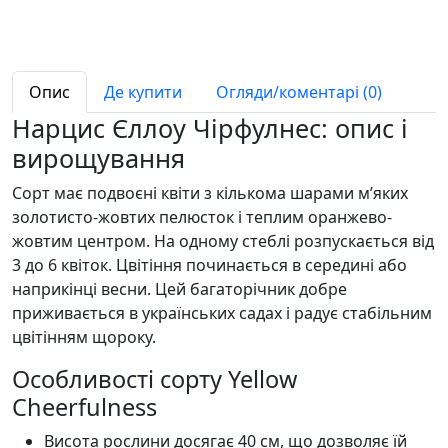
Опис
Де купити
Огляди/коментарі (0)
Нарцис Єллоу Чірфулнес: опис і
вирощування
Сорт має подвоєні квіти з кількома шарами м’яких
золотисто-жовтих пелюсток і теплим оранжево-
жовтим центром. На одному стеблі розпускається від
3 до 6 квіток. Цвітіння починається в середині або
наприкінці весни. Цей багаторічник добре
приживається в українських садах і радує стабільним
цвітінням щороку.
Особливості сорту Yellow
Cheerfulness
Висота рослини досягає 40 см, що дозволяє їй