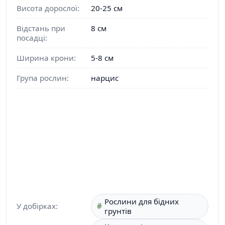
Висота дорослої:
20-25 см
Відстань при
8 см
посадці:
Ширина крони:
5-8 см
Група рослин:
нарцис
Рослини для бідних
У добірках:
грунтів