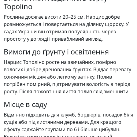
Topolino
Рослина досягає висоти 20–25 см. Нарцис добре
розмножується і повертається на ділянку щороку. У
садах України він отримав популярність через
простоту у догляді і привабливий вигляд.
Вимоги до ґрунту і освітлення
Нарцис Тополіно росте на звичайних, помірно
вологих і добре дренованих ґрунтах. Віддає перевагу
сонячним місцям або легкому затінку. Полив
потрібен помірний, підтримувати вологість в період
росту. Після пожовтіння листя полив слід зменшити.
Місце в саду
Відмінно підходить для клумб, бордюрів, посадок біля
кущів або під листяними деревами. Для кращого
ефекту саджайте групами по 6 і більше цибулин.
Великі масиви нарцисів створюють яскравий