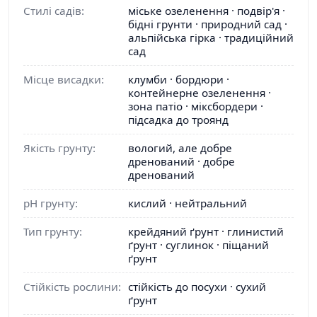
Стилі садів:
міське озеленення · подвір'я ·
бідні грунти · природний сад ·
альпійська гірка · традиційний
сад
Місце висадки:
клумби · бордюри ·
контейнерне озеленення ·
зона патіо · міксбордери ·
підсадка до троянд
Якість грунту:
вологий, але добре
дренований · добре
дренований
pH грунту:
кислий · нейтральний
Тип грунту:
крейдяний ґрунт · глинистий
ґрунт · суглинок · піщаний
ґрунт
Стійкість рослини:
стійкість до посухи · сухий
ґрунт