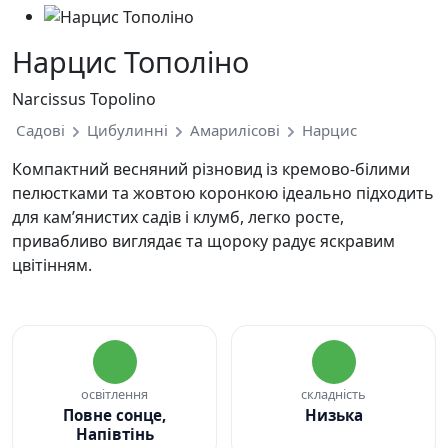
Нарцис Тополіно
Narcissus Topolino
Садові
Цибулинні
Амарилісові
Нарцис
Компактний весняний різновид із кремово-білими
пелюстками та жовтою коронкою ідеально підходить
для кам’янистих садів і клумб, легко росте,
привабливо виглядає та щороку радує яскравим
цвітінням.
освітлення
складність
Повне сонце,
Низька
Напівтінь