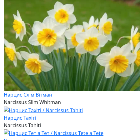
Нарцис Слім Вітман
Narcissus Slim Whitman
Нарцис Тахіті
Narcissus Tahiti