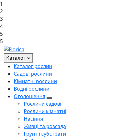
1
2
3
4
5
5
Каталог
Каталог рослин
Садові рослини
Кімнатні рослини
Водні рослини
Оголошення
Рослини садові
Рослини кімнатні
Насіння
Живці та розсада
Ґрунт і субстрати