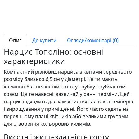
Опис
Де купити
Огляди/коментарі (0)
Нарцис Тополіно: основні
характеристики
Компактний різновид нарциса з квітами середнього
розміру близько 6,5 см у діаметрі. Квіти мають
кремово-білі пелюстки і жовту трубку з зубчастим
краєм. Цвіте навесні, зазвичай у ранні терміни. Цей
нарцис підходить для кам’янистих садів, контейнерів
і вирощування у приміщенні. Його часто садять на
передньому плані квітників або великими групами
для створення кольорових килимів.
Висота і життєздатність сорту