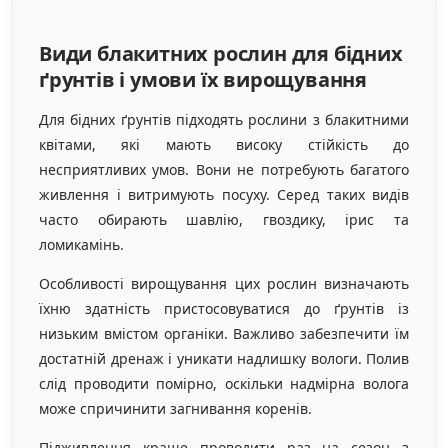
Види блакитних рослин для бідних
ґрунтів і умови їх вирощування
Для бідних ґрунтів підходять рослини з блакитними
квітами, які мають високу стійкість до
несприятливих умов. Вони не потребують багатого
живлення і витримують посуху. Серед таких видів
часто обирають шавлію, гвоздику, ірис та
ломикамінь.
Особливості вирощування цих рослин визначають
їхню здатність пристосовуватися до ґрунтів із
низьким вмістом органіки. Важливо забезпечити їм
достатній дренаж і уникати надлишку вологи. Полив
слід проводити помірно, оскільки надмірна волога
може спричинити загнивання коренів.
Підживлення краще проводити раз на сезон з