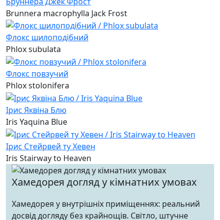
Бруннера Джек Фрост
Brunnera macrophylla Jack Frost
Флокс шилоподібний
Phlox subulata
Флокс повзучий
Phlox stolonifera
Ірис Яквіна Блю
Iris Yaquina Blue
Ірис Стейрвей ту Хевен
Iris Stairway to Heaven
Хамедорея догляд у кімнатних умовах
Хамедорея у внутрішніх приміщеннях: реальний
досвід догляду без крайнощів. Світло, штучне