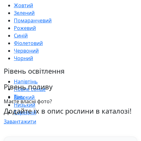
Жовтий
Зелений
Помаранчевий
Рожевий
Синій
Фіолетовий
Червоний
Чорний
Рівень освітлення
Напівтінь
Рівень поливу
Повне сонце
Тінь
Високий
Маєте власні фото?
Низький
Додайте їх в опис рослини в каталозі!
Середній
Завантажити