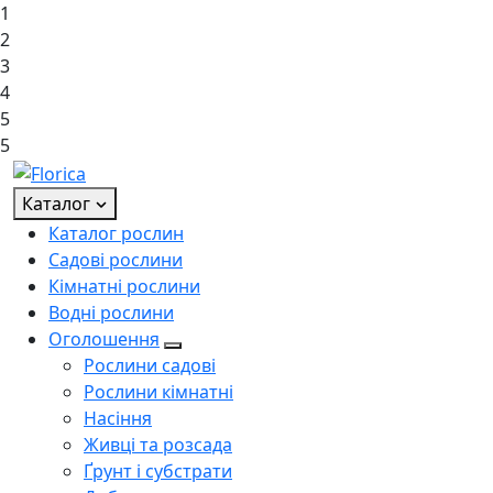
1
2
3
4
5
5
Каталог
Каталог рослин
Садові рослини
Кімнатні рослини
Водні рослини
Оголошення
Рослини садові
Рослини кімнатні
Насіння
Живці та розсада
Ґрунт і субстрати