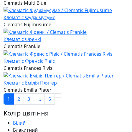
Clematis Multi Blue
Клематіс Фуджімусуме
Clematis Fujimusume
Клематіс Френкі
Clematis Frankie
Клематіс Френсіс Рівіс
Clematis Frances Rivis
Клематіс Емілія Плятер
Clematis Emilia Plater
1
2
3
...
5
Колір цвітіння
Білий
Блакитний