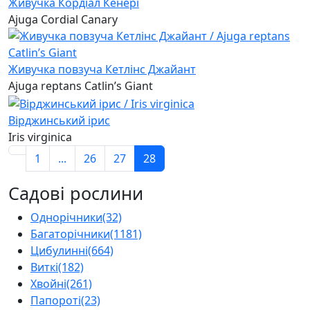
Живучка Кордіал Кенері
Ajuga Cordial Canary
Живучка повзуча Кетлінс Джайант
Ajuga reptans Catlin’s Giant
Вірджинський ірис
Iris virginica
1
...
26
27
28
Садові рослини
Однорічники
(32)
Багаторічники
(1181)
Цибулинні
(664)
Виткі
(182)
Хвойні
(261)
Папороті
(23)