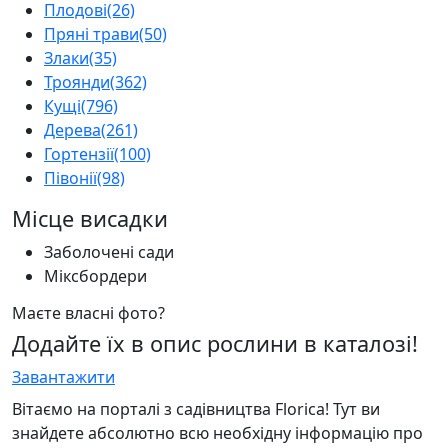
Плодові
(26)
Пряні трави
(50)
Злаки
(35)
Троянди
(362)
Кущі
(796)
Дерева
(261)
Гортензії
(100)
Півонії
(98)
Місце висадки
Заболочені сади
Міксбордери
Маєте власні фото?
Додайте їх в опис рослини в каталозі!
Завантажити
Вітаємо на порталі з садівництва Florica! Тут ви
знайдете абсолютно всю необхідну інформацію про