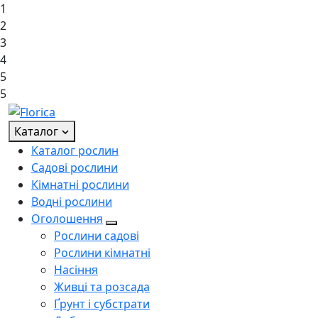
1
2
3
4
5
5
Каталог
Каталог рослин
Садові рослини
Кімнатні рослини
Водні рослини
Оголошення
Рослини садові
Рослини кімнатні
Насіння
Живці та розсада
Ґрунт і субстрати