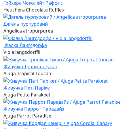
Гойхера Чоколейт Раффлс
Heuchera Chocolate Ruffles
Дягель пурпуровий
Angelica atropurpurea
Фіалка Лангсдорфа
Viola langsdorffii
Живучка Тропікал Тукан
Ajuga Tropical Toucan
Живучка Петі Парікет
Ajuga Petite Parakeet
Живучка Паррот Парадайз
Ajuga Parrot Paradise