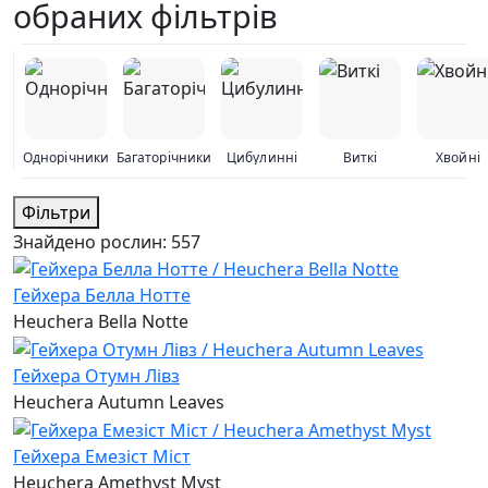
обраних фільтрів
Однорічники
Багаторічники
Цибулинні
Виткі
Хвойні
Фільтри
Знайдено рослин:
557
Гейхера Белла Нотте
Heuchera Bella Notte
Гейхера Отумн Лівз
Heuchera Autumn Leaves
Гейхера Емезіст Міст
Heuchera Amethyst Myst