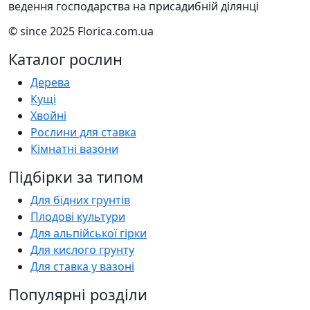
ведення господарства на присадибній ділянці
© since 2025 Florica.com.ua
Каталог рослин
Дерева
Кущі
Хвойні
Рослини для ставка
Кімнатні вазони
Підбірки за типом
Для бідних грунтів
Плодові культури
Для альпійської гірки
Для кислого грунту
Для ставка у вазоні
Популярні розділи