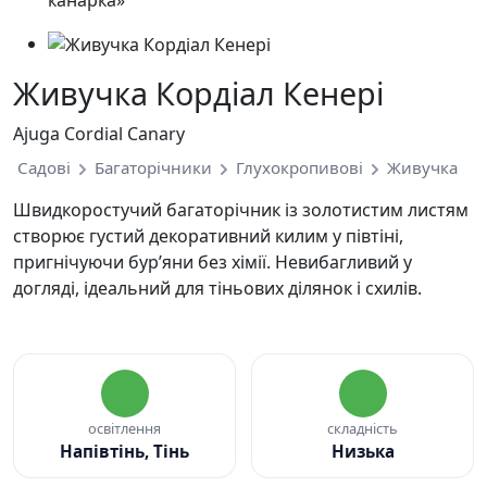
Живучка Кордіал Кенері
Ajuga Cordial Canary
Садові
Багаторічники
Глухокропивові
Живучка
Швидкоростучий багаторічник із золотистим листям
створює густий декоративний килим у півтіні,
пригнічуючи бур’яни без хімії. Невибагливий у
догляді, ідеальний для тіньових ділянок і схилів.
освітлення
складність
Напівтінь, Тінь
Низька