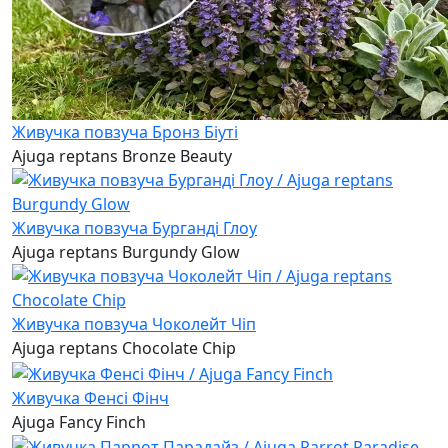
Живучка повзуча Бронз Біуті
Ajuga reptans Bronze Beauty
Живучка повзуча Бурганді Глоу
Ajuga reptans Burgundy Glow
Живучка повзуча Чоколейт Чіп
Ajuga reptans Chocolate Chip
Живучка Фенсі Фінч
Ajuga Fancy Finch