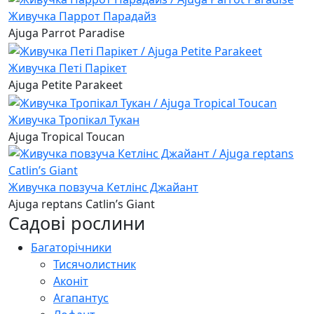
Живучка Паррот Парадайз
Ajuga Parrot Paradise
Живучка Петі Парікет
Ajuga Petite Parakeet
Живучка Тропікал Тукан
Ajuga Tropical Toucan
Живучка повзуча Кетлінс Джайант
Ajuga reptans Catlin’s Giant
Садові рослини
Багаторічники
Тисячолистник
Аконіт
Агапантус