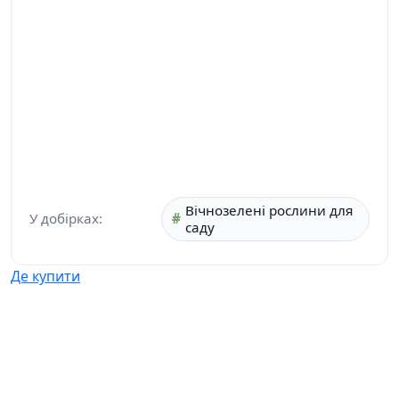
Вічнозелені рослини для
У добірках:
саду
Де купити