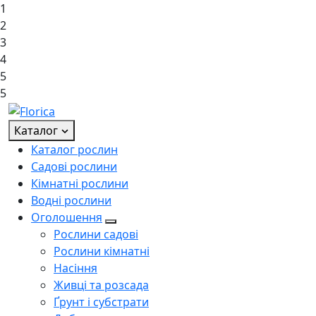
1
2
3
4
5
5
Каталог
Каталог рослин
Садові рослини
Кімнатні рослини
Водні рослини
Оголошення
Рослини садові
Рослини кімнатні
Насіння
Живці та розсада
Ґрунт і субстрати