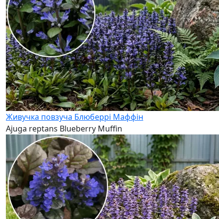
Живучка повзуча Блюберрі Маффін
Ajuga reptans Blueberry Muffin