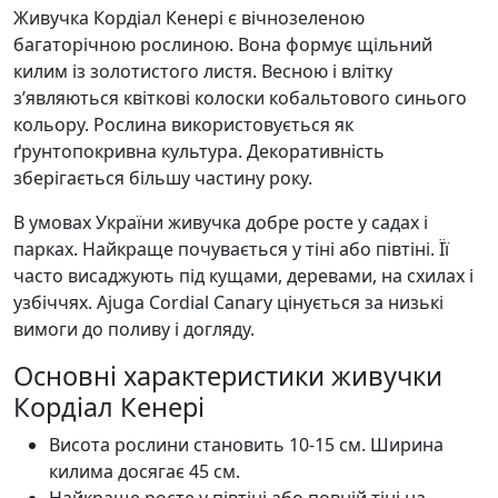
Живучка Кордіал Кенері є вічнозеленою
багаторічною рослиною. Вона формує щільний
килим із золотистого листя. Весною і влітку
з’являються квіткові колоски кобальтового синього
кольору. Рослина використовується як
ґрунтопокривна культура. Декоративність
зберігається більшу частину року.
В умовах України живучка добре росте у садах і
парках. Найкраще почувається у тіні або півтіні. Її
часто висаджують під кущами, деревами, на схилах і
узбіччях. Ajuga Cordial Canary цінується за низькі
вимоги до поливу і догляду.
Основні характеристики живучки
Кордіал Кенері
Висота рослини становить 10-15 см. Ширина
килима досягає 45 см.
Найкраще росте у півтіні або повній тіні на