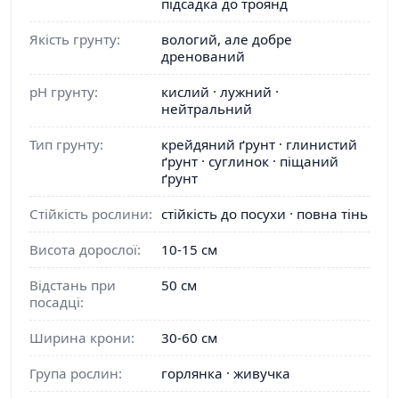
підсадка до троянд
Якість грунту:
вологий, але добре
дренований
pH грунту:
кислий · лужний ·
нейтральний
Тип грунту:
крейдяний ґрунт · глинистий
ґрунт · суглинок · піщаний
ґрунт
Стійкість рослини:
стійкість до посухи · повна тінь
Висота дорослої:
10-15 см
Відстань при
50 см
посадці:
Ширина крони:
30-60 см
Група рослин:
горлянка · живучка