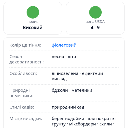
полив
зона USDA
Високий
4 - 9
Колір цвітіння:
фіолетовий
Сезон
весна · літо
декоративності:
Особливості:
вічнозелена · ефектний
вигляд
Природні
бджоли · метелики
помічники:
Стилі садів:
природний сад
Місце висадки:
берег водойми · для покриття
грунту · міксбордери · схили ·