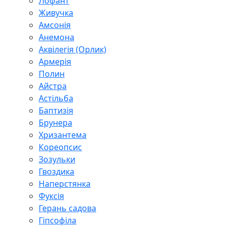
Лофант
Живучка
Амсонія
Анемона
Аквілегія (Орлик)
Армерія
Полин
Айстра
Астільба
Баптизія
Брунера
Хризантема
Кореопсис
Зозульки
Гвоздика
Наперстянка
Фуксія
Герань садова
Гіпсофіла