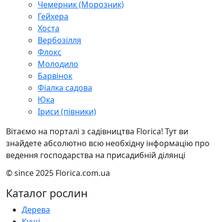
Чемерник (Морозник)
Гейхера
Хоста
Вербозілля
Флокс
Молодило
Барвінок
Фіалка садова
Юка
Іриси (півники)
Вітаємо на порталі з садівництва Florica! Тут ви
знайдете абсолютно всю необхідну інформацію про
ведення господарства на присадибній ділянці
© since 2025 Florica.com.ua
Каталог рослин
Дерева
Кущі