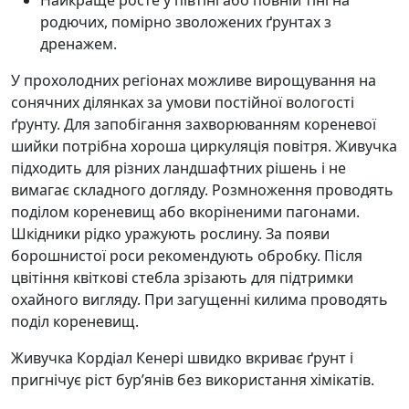
родючих, помірно зволожених ґрунтах з
дренажем.
У прохолодних регіонах можливе вирощування на
сонячних ділянках за умови постійної вологості
ґрунту. Для запобігання захворюванням кореневої
шийки потрібна хороша циркуляція повітря. Живучка
підходить для різних ландшафтних рішень і не
вимагає складного догляду. Розмноження проводять
поділом кореневищ або вкоріненими пагонами.
Шкідники рідко уражують рослину. За появи
борошнистої роси рекомендують обробку. Після
цвітіння квіткові стебла зрізають для підтримки
охайного вигляду. При загущенні килима проводять
поділ кореневищ.
Живучка Кордіал Кенері швидко вкриває ґрунт і
пригнічує ріст бур’янів без використання хімікатів.