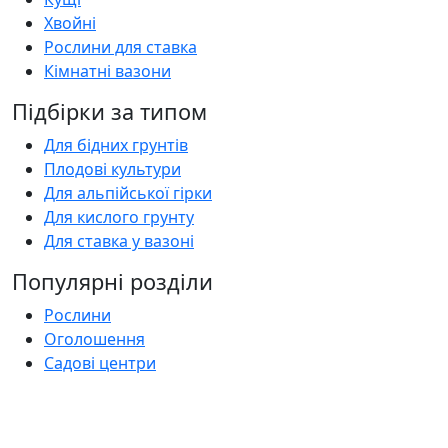
Хвойні
Рослини для ставка
Кімнатні вазони
Підбірки за типом
Для бідних грунтів
Плодові культури
Для альпійської гірки
Для кислого грунту
Для ставка у вазоні
Популярні розділи
Рослини
Оголошення
Садові центри
Статті
Поширені запитання