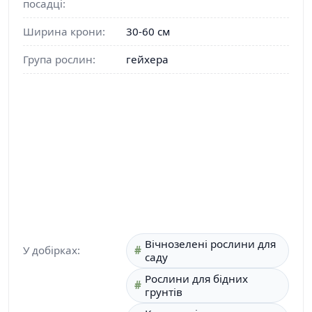
посадці:
Ширина крони:
30-60 см
Група рослин:
гейхера
Вічнозелені рослини для
У добірках:
саду
Рослини для бідних
грунтів