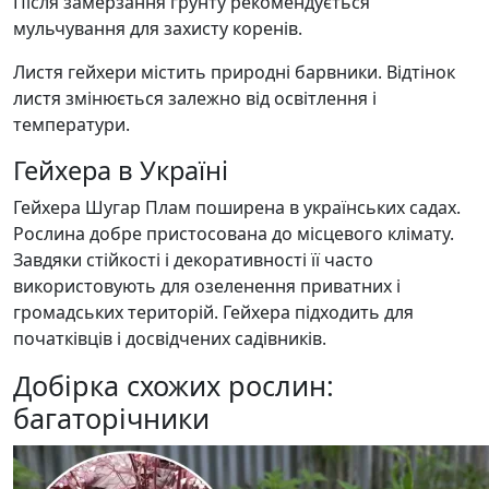
Після замерзання ґрунту рекомендується
мульчування для захисту коренів.
Листя гейхери містить природні барвники. Відтінок
листя змінюється залежно від освітлення і
температури.
Гейхера в Україні
Гейхера Шугар Плам поширена в українських садах.
Рослина добре пристосована до місцевого клімату.
Завдяки стійкості і декоративності її часто
використовують для озеленення приватних і
громадських територій. Гейхера підходить для
початківців і досвідчених садівників.
Добірка схожих рослин:
багаторічники