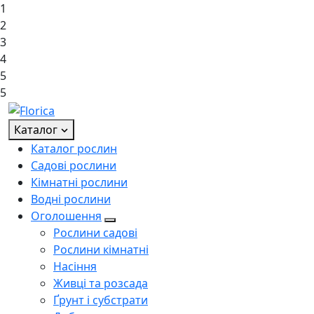
1
2
3
4
5
5
Каталог
Каталог рослин
Садові рослини
Кімнатні рослини
Водні рослини
Оголошення
Рослини садові
Рослини кімнатні
Насіння
Живці та розсада
Ґрунт і субстрати