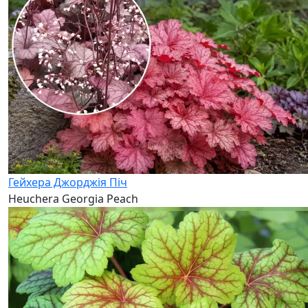
Гейхера Джорджія Піч
Heuchera Georgia Peach