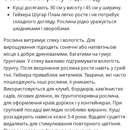
Кущі досягають 30 см у висоту і 45 см у ширину.
Гейхера Шугар Плам легко росте і не потребує
складного догляду. Рослина рідко уражується
шкідниками і хворобами.
Рослина витримує спеку і вологість. Для
вирощування підходять сонячні або напівтіньові
місця з добре дренованими, багатими на гумус
ґрунтами. У спеку важливо підтримувати вологість
ґрунту. Після вкорінення рослина росте навіть у сухій
тіні. Гейхера приваблює метеликів. Тварини, які часто
пошкоджують інші рослини, її уникають.
Використовується для клумб, бордюрів, кам’янистих
садів, лісових ділянок, як ґрунтопокривна рослина,
для оформлення країв доріжок і у контейнерах. При
груповій посадці виглядає особливо виразно. Кущі
розсаджують навесні кожні 3-4 роки. Відцвілі суцвіття
видаляють для стимулювання повторного цвітіння.