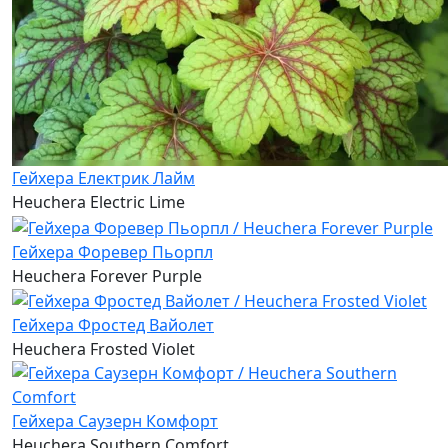
Гейхера Електрик Лайм
Heuchera Electric Lime
Гейхера Форевер Пьорпл
Heuchera Forever Purple
Гейхера Фростед Вайолет
Heuchera Frosted Violet
Гейхера Саузерн Комфорт
Heuchera Southern Comfort