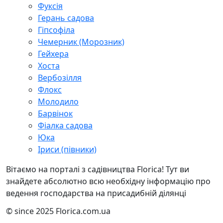
Фуксія
Герань садова
Гіпсофіла
Чемерник (Морозник)
Гейхера
Хоста
Вербозілля
Флокс
Молодило
Барвінок
Фіалка садова
Юка
Іриси (півники)
Вітаємо на порталі з садівництва Florica! Тут ви
знайдете абсолютно всю необхідну інформацію про
ведення господарства на присадибній ділянці
© since 2025 Florica.com.ua