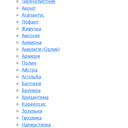
Тисячолистник
Аконіт
Агапантус
Лофант
Живучка
Амсонія
Анемона
Аквілегія (Орлик)
Армерія
Полин
Айстра
Астільба
Баптизія
Брунера
Хризантема
Кореопсис
Зозульки
Гвоздика
Наперстянка