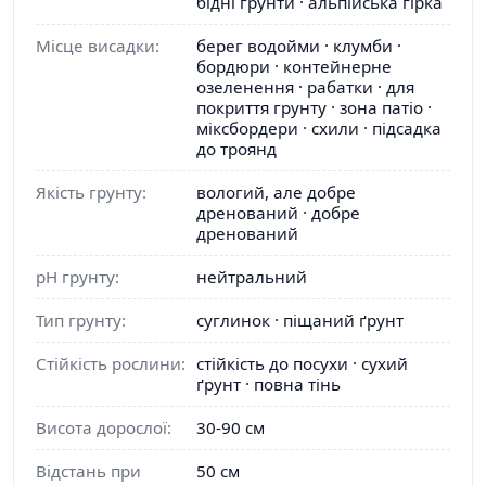
бідні грунти · альпійська гірка
Місце висадки:
берег водойми · клумби ·
бордюри · контейнерне
озеленення · рабатки · для
покриття грунту · зона патіо ·
міксбордери · схили · підсадка
до троянд
Якість грунту:
вологий, але добре
дренований · добре
дренований
pH грунту:
нейтральний
Тип грунту:
суглинок · піщаний ґрунт
Стійкість рослини:
стійкість до посухи · сухий
ґрунт · повна тінь
Висота дорослої:
30-90 см
Відстань при
50 см