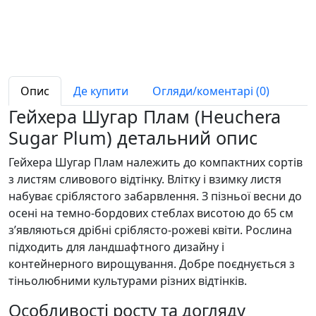
Опис
Де купити
Огляди/коментарі (0)
Гейхера Шугар Плам (Heuchera
Sugar Plum) детальний опис
Гейхера Шугар Плам належить до компактних сортів
з листям сливового відтінку. Влітку і взимку листя
набуває сріблястого забарвлення. З пізньої весни до
осені на темно-бордових стеблах висотою до 65 см
з’являються дрібні сріблясто-рожеві квіти. Рослина
підходить для ландшафтного дизайну і
контейнерного вирощування. Добре поєднується з
тіньолюбними культурами різних відтінків.
Особливості росту та догляду