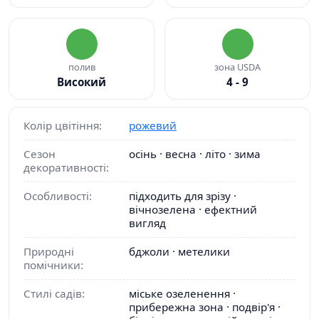
полив
зона USDA
Високий
4 - 9
Колір цвітіння:
рожевий
Сезон
осінь · весна · літо · зима
декоративності:
Особливості:
підходить для зрізу ·
вічнозелена · ефектний
вигляд
Природні
бджоли · метелики
помічники:
Стилі садів:
міське озеленення ·
прибережна зона · подвір'я ·