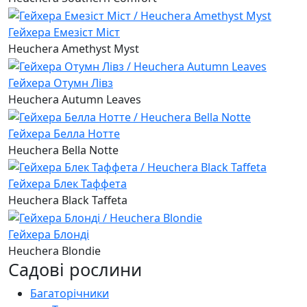
Гейхера Емезіст Міст
Heuchera Amethyst Myst
Гейхера Отумн Лівз
Heuchera Autumn Leaves
Гейхера Белла Нотте
Heuchera Bella Notte
Гейхера Блек Таффета
Heuchera Black Taffeta
Гейхера Блонді
Heuchera Blondie
Садові рослини
Багаторічники