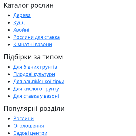
Каталог рослин
Дерева
Кущі
Хвойні
Рослини для ставка
Кімнатні вазони
Підбірки за типом
Для бідних грунтів
Плодові культури
Для альпійської гірки
Для кислого грунту
Для ставка у вазоні
Популярні розділи
Рослини
Оголошення
Садові центри