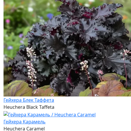
Гейхера Блек Таффета
Heuchera Black Taffeta
Гейхера Карамель
Heuchera Caramel