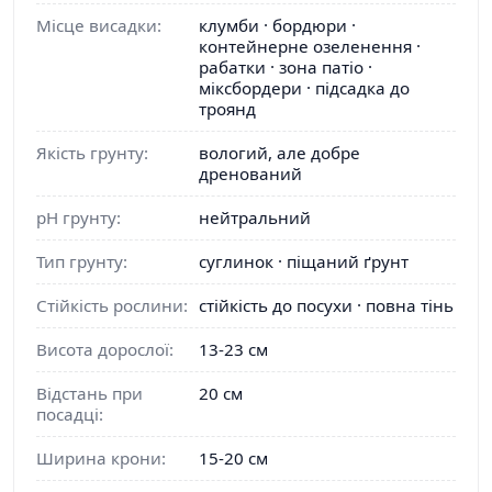
Місце висадки:
клумби · бордюри ·
контейнерне озеленення ·
рабатки · зона патіо ·
міксбордери · підсадка до
троянд
Якість грунту:
вологий, але добре
дренований
pH грунту:
нейтральний
Тип грунту:
суглинок · піщаний ґрунт
Стійкість рослини:
стійкість до посухи · повна тінь
Висота дорослої:
13-23 см
Відстань при
20 см
посадці:
Ширина крони:
15-20 см