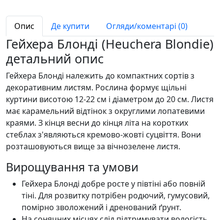
Опис
Де купити
Огляди/коментарі (0)
Гейхера Блонді (Heuchera Blondie)
детальний опис
Гейхера Блонді належить до компактних сортів з
декоративним листям. Рослина формує щільні
куртини висотою 12-22 см і діаметром до 20 см. Листя
має карамельний відтінок з округлими лопатевими
краями. З кінця весни до кінця літа на коротких
стеблах з'являються кремово-жовті суцвіття. Вони
розташовуються вище за вічнозелене листя.
Вирощування та умови
Гейхера Блонді добре росте у півтіні або повній
тіні. Для розвитку потрібен родючий, гумусовий,
помірно зволожений і дренований ґрунт.
На сонячних місцях слід підтримувати вологість