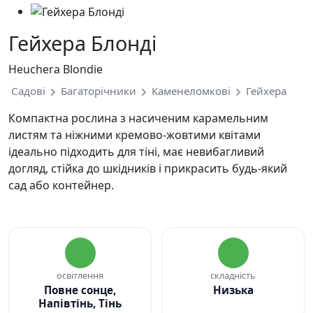
Гейхера Блонді
Heuchera Blondie
Садові
Багаторічники
Каменеломкові
Гейхера
Компактна рослина з насиченим карамельним
листям та ніжними кремово-жовтими квітами
ідеально підходить для тіні, має невибагливий
догляд, стійка до шкідників і прикрасить будь-який
сад або контейнер.
освітлення
складність
Повне сонце,
Низька
Напівтінь, Тінь