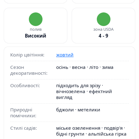
полив
зона USDA
Високий
4 - 9
Колір цвітіння:
жовтий
Сезон
осінь · весна · літо · зима
декоративності:
Особливості:
підходить для зрізу ·
вічнозелена · ефектний
вигляд
Природні
бджоли · метелики
помічники:
Стилі садів:
міське озеленення · подвір'я ·
бідні грунти · альпійська гірка