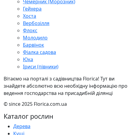
Чемерник (Морозник)
Гейхера
Хоста
Вербозілля
Флокс
Молодило
Барвінок
Фіалка садова
Юка
Іриси (півники)
Вітаємо на порталі з садівництва Florica! Тут ви
знайдете абсолютно всю необхідну інформацію про
ведення господарства на присадибній ділянці
© since 2025 Florica.com.ua
Каталог рослин
Дерева
Кущі