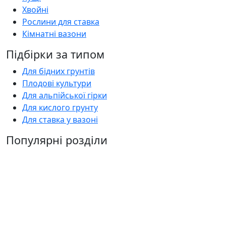
Хвойні
Рослини для ставка
Кімнатні вазони
Підбірки за типом
Для бідних грунтів
Плодові культури
Для альпійської гірки
Для кислого грунту
Для ставка у вазоні
Популярні розділи
Рослини
Оголошення
Садові центри
Статті
Поширені запитання
Florica.com.ua