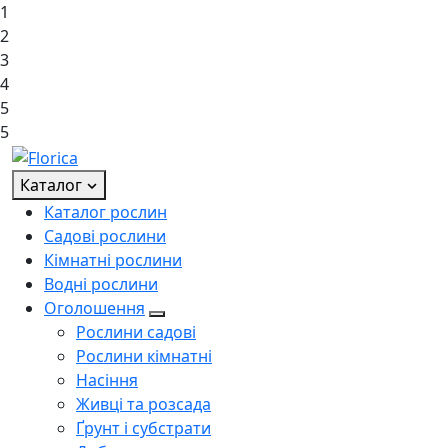
1
2
3
4
5
5
Каталог
Каталог рослин
Садові рослини
Кімнатні рослини
Водні рослини
Оголошення
Рослини садові
Рослини кімнатні
Насіння
Живці та розсада
Ґрунт і субстрати