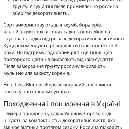
ґрунту. У сухій тіні після приживлення рослина
зберігає декоративність.
Сорт використовують для клумб, бордюрів,
альпійських гірок, лісових садів та контейнерів.
Групова посадка підкреслює декоративні властивості.
Кущі рекомендують розподіляти навесні кожні 3-4
роки. Це підтримує здоровий ріст і цвітіння. Для
повторного цвітіння видаляють відцвілі суцвіття.
Після замерзання ґрунту рослину вкривають
мульчею для захисту коренів.
Heuchera Blondie зберігає яскравий колір листя
навіть у прохолодних умовах.
Походження і поширення в Україні
Гейхера поширена у садах України. Сорт Блонді
цінують за компактність і декоративне листя, яке
змінює відтінки протягом сезону. Рослина підходить