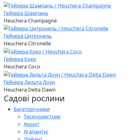
Гейхера Шампань
Heuchera Champagne
Гейхера Цитронель
Heuchera Citronelle
Гейхера Коко
Heuchera Coco
Гейхера Дельта Доун
Heuchera Delta Dawn
Садові рослини
Багаторічники
Тисячолистник
Аконіт
Агапантус
Лофант