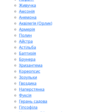
Живучка
Амсонія
Анемона
Аквілегія (Орлик)
Армерія
Полин
Айстра
Астільба
Баптизія
Брунера
Хризантема
Кореопсис
Зозульки
Гвоздика
Наперстянка
Фуксія
Герань садова
Гіпсофіла