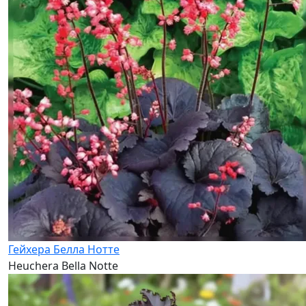
Гейхера Белла Нотте
Heuchera Bella Notte