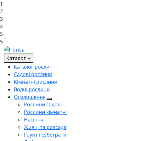
1
2
3
4
5
5
Каталог
Каталог рослин
Садові рослини
Кімнатні рослини
Водні рослини
Оголошення
Рослини садові
Рослини кімнатні
Насіння
Живці та розсада
Ґрунт і субстрати