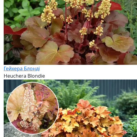
Гейхера Блонді
Heuchera Blondie