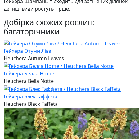
Гейхера Шампань підходить для затінених ділянок,
де інші види ростуть гірше.
Добірка схожих рослин:
багаторічники
Гейхера Отумн Лівз
Heuchera Autumn Leaves
Гейхера Белла Нотте
Heuchera Bella Notte
Гейхера Блек Таффета
Heuchera Black Taffeta