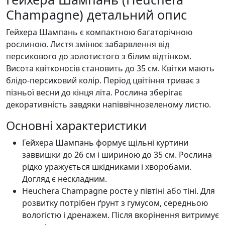
Champagne) детальний опис
Гейхера Шампань є компактною багаторічною
рослиною. Листя змінює забарвлення від
персикового до золотистого з білим відтінком.
Висота квітконосів становить до 35 см. Квітки мають
блідо-персиковий колір. Період цвітіння триває з
пізньої весни до кінця літа. Рослина зберігає
декоративність завдяки напіввічнозеленому листю.
Основні характеристики
Гейхера Шампань формує щільні куртини
заввишки до 26 см і шириною до 35 см. Рослина
рідко уражується шкідниками і хворобами.
Догляд є нескладним.
Heuchera Champagne росте у півтіні або тіні. Для
розвитку потрібен ґрунт з гумусом, середньою
вологістю і дренажем. Після вкорінення витримує