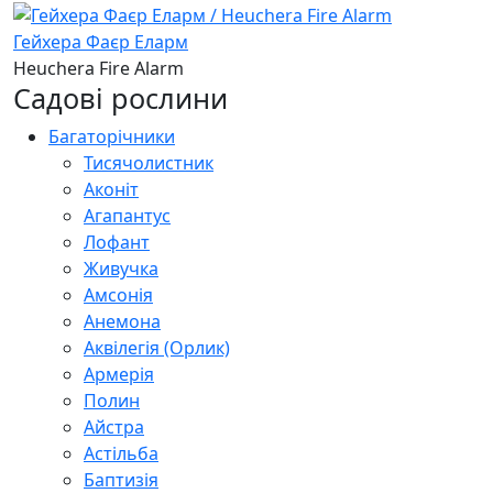
Гейхера Фаєр Елaрм
Heuchera Fire Alarm
Садові рослини
Багаторічники
Тисячолистник
Аконіт
Агапантус
Лофант
Живучка
Амсонія
Анемона
Аквілегія (Орлик)
Армерія
Полин
Айстра
Астільба
Баптизія