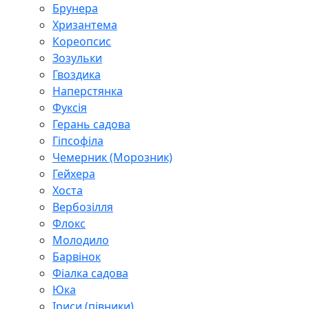
Брунера
Хризантема
Кореопсис
Зозульки
Гвоздика
Наперстянка
Фуксія
Герань садова
Гіпсофіла
Чемерник (Морозник)
Гейхера
Хоста
Вербозілля
Флокс
Молодило
Барвінок
Фіалка садова
Юка
Іриси (півники)