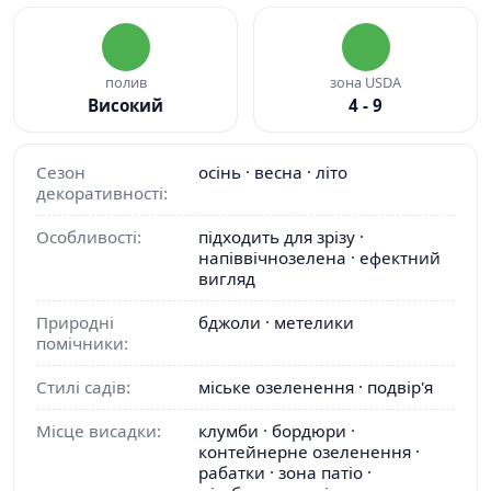
полив
зона USDA
Високий
4 - 9
Сезон
осінь · весна · літо
декоративності:
Особливості:
підходить для зрізу ·
напіввічнозелена · ефектний
вигляд
Природні
бджоли · метелики
помічники:
Стилі садів:
міське озеленення · подвір'я
Місце висадки:
клумби · бордюри ·
контейнерне озеленення ·
рабатки · зона патіо ·