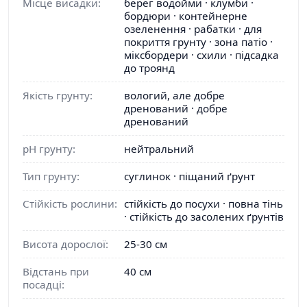
Місце висадки:
берег водойми · клумби ·
бордюри · контейнерне
озеленення · рабатки · для
покриття грунту · зона патіо ·
міксбордери · схили · підсадка
до троянд
Якість грунту:
вологий, але добре
дренований · добре
дренований
pH грунту:
нейтральний
Тип грунту:
суглинок · піщаний ґрунт
Стійкість рослини:
стійкість до посухи · повна тінь
· стійкість до засолених ґрунтів
Висота дорослої:
25-30 см
Відстань при
40 см
посадці: