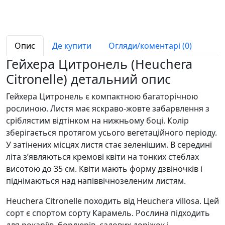
Опис
Де купити
Огляди/коментарі (0)
Гейхера Цитронель (Heuchera
Citronelle) детальний опис
Гейхера Цитронель є компактною багаторічною
рослиною. Листя має яскраво-жовте забарвлення з
сріблястим відтінком на нижньому боці. Колір
зберігається протягом усього вегетаційного періоду.
У затінених місцях листя стає зеленішим. В середині
літа з’являються кремові квіти на тонких стеблах
висотою до 35 см. Квіти мають форму дзвіночків і
піднімаються над напіввічнозеленим листям.
Heuchera Citronelle походить від Heuchera villosa. Цей
сорт є спортом сорту Карамель. Рослина підходить
для рокаріїв, бордюрів, садових доріжок і