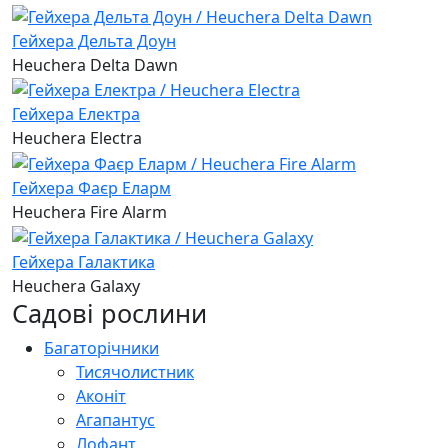
Гейхера Дельта Доун
Heuchera Delta Dawn
Гейхера Електра
Heuchera Electra
Гейхера Фаєр Елaрм
Heuchera Fire Alarm
Гейхера Галактика
Heuchera Galaxy
Садові рослини
Багаторічники
Тисячолистник
Аконіт
Агапантус
Лофант