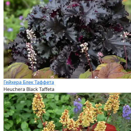
Гейхера Блек Таффета
Heuchera Black Taffeta