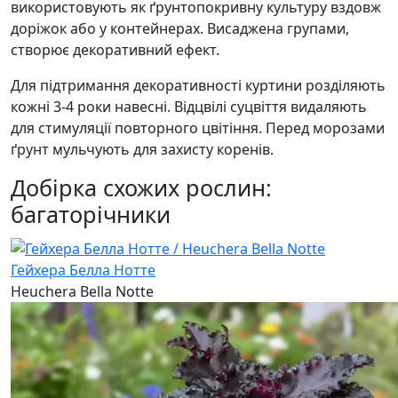
використовують як ґрунтопокривну культуру вздовж
доріжок або у контейнерах. Висаджена групами,
створює декоративний ефект.
Для підтримання декоративності куртини розділяють
кожні 3-4 роки навесні. Відцвілі суцвіття видаляють
для стимуляції повторного цвітіння. Перед морозами
ґрунт мульчують для захисту коренів.
Добірка схожих рослин:
багаторічники
Гейхера Белла Нотте
Heuchera Bella Notte