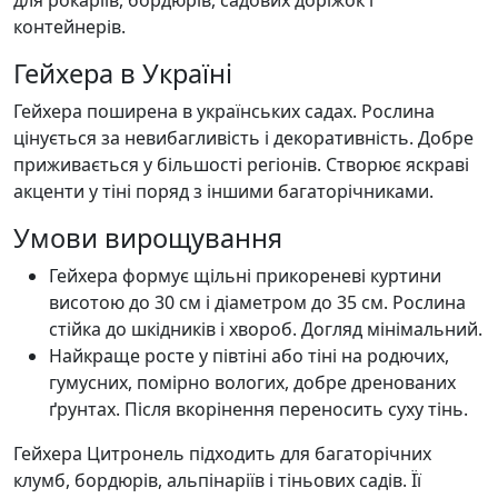
контейнерів.
Гейхера в Україні
Гейхера поширена в українських садах. Рослина
цінується за невибагливість і декоративність. Добре
приживається у більшості регіонів. Створює яскраві
акценти у тіні поряд з іншими багаторічниками.
Умови вирощування
Гейхера формує щільні прикореневі куртини
висотою до 30 см і діаметром до 35 см. Рослина
стійка до шкідників і хвороб. Догляд мінімальний.
Найкраще росте у півтіні або тіні на родючих,
гумусних, помірно вологих, добре дренованих
ґрунтах. Після вкорінення переносить суху тінь.
Гейхера Цитронель підходить для багаторічних
клумб, бордюрів, альпінаріїв і тіньових садів. Її