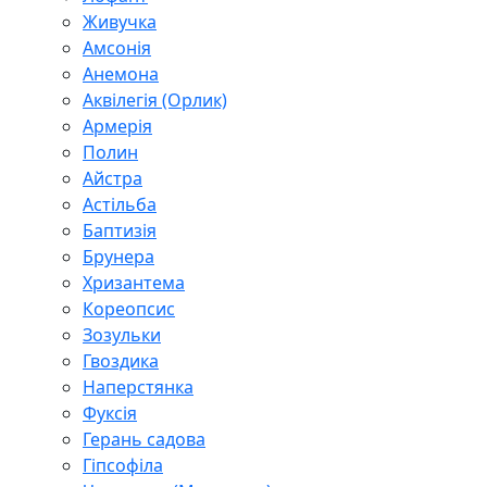
Живучка
Амсонія
Анемона
Аквілегія (Орлик)
Армерія
Полин
Айстра
Астільба
Баптизія
Брунера
Хризантема
Кореопсис
Зозульки
Гвоздика
Наперстянка
Фуксія
Герань садова
Гіпсофіла