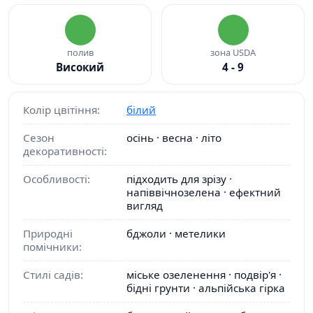
полив
зона USDA
Високий
4 - 9
Колір цвітіння:
білий
Сезон
осінь · весна · літо
декоративності:
Особливості:
підходить для зрізу ·
напіввічнозелена · ефектний
вигляд
Природні
бджоли · метелики
помічники:
Стилі садів:
міське озеленення · подвір'я ·
бідні грунти · альпійська гірка