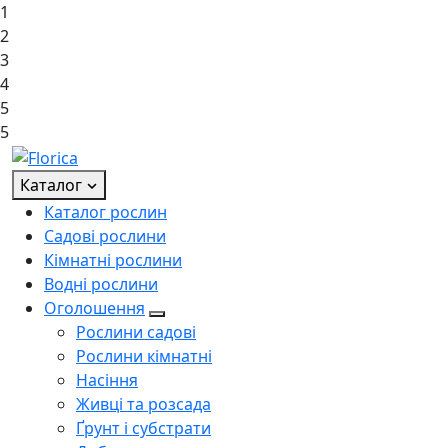
1
2
3
4
5
5
Каталог
Каталог рослин
Садові рослини
Кімнатні рослини
Водні рослини
Оголошення
Рослини садові
Рослини кімнатні
Насіння
Живці та розсада
Ґрунт і субстрати