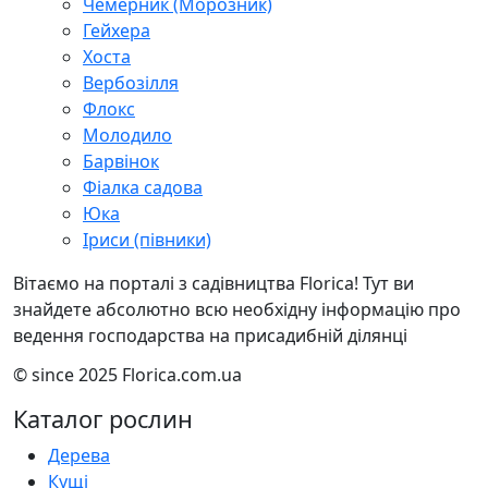
Чемерник (Морозник)
Гейхера
Хоста
Вербозілля
Флокс
Молодило
Барвінок
Фіалка садова
Юка
Іриси (півники)
Вітаємо на порталі з садівництва Florica! Тут ви
знайдете абсолютно всю необхідну інформацію про
ведення господарства на присадибній ділянці
© since 2025 Florica.com.ua
Каталог рослин
Дерева
Кущі