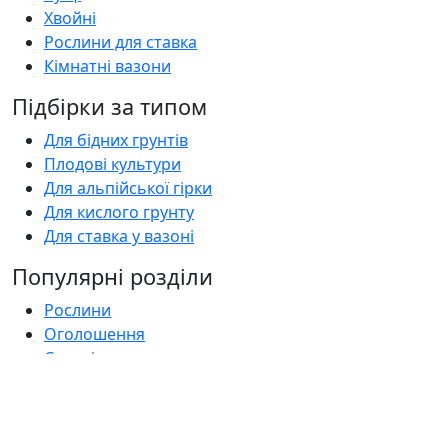
Хвойні
Рослини для ставка
Кімнатні вазони
Підбірки за типом
Для бідних грунтів
Плодові культури
Для альпійської гірки
Для кислого грунту
Для ставка у вазоні
Популярні розділи
Рослини
Оголошення
Садові центри
Статті
Поширені запитання
Florica.com.ua