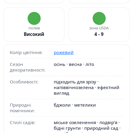
полив
зона USDA
Високий
4 - 9
Колір цвітіння:
рожевий
Сезон
осінь · весна · літо
декоративності:
Особливості:
підходить для зрізу ·
напіввічнозелена · ефектний
вигляд
Природні
бджоли · метелики
помічники:
Стилі садів:
міське озеленення · подвір'я ·
бідні грунти · природний сад ·