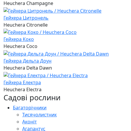
Heuchera Champagne
Гейхера Цитронель
Heuchera Citronelle
Гейхера Коко
Heuchera Coco
Гейхера Дельта Доун
Heuchera Delta Dawn
Гейхера Електра
Heuchera Electra
Садові рослини
Багаторічники
Тисячолистник
Аконіт
Агапантус