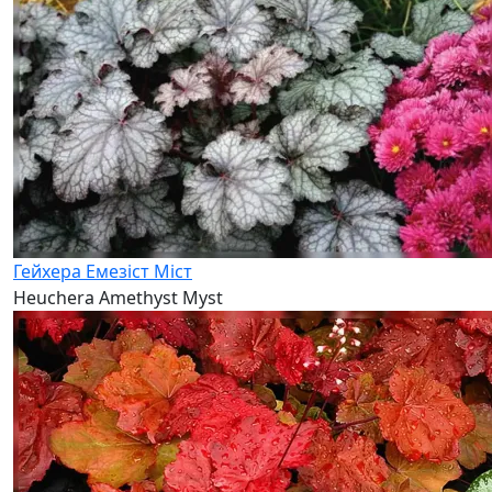
Гейхера Емезіст Міст
Heuchera Amethyst Myst