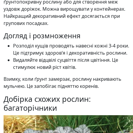
ґрунтопокривну рослину або для створення меж
уздовж доріжок. Можна вирощувати у контейнерах.
Найкращий декоративний ефект досягається при
групових посадках.
Догляд і розмноження
Розподіл кущів проводять навесні кожні 3-4 роки.
Це підтримує здоров’я і декоративність рослини.
Видаляйте відцвілі суцвіття після цвітіння. Це
стимулює новий ріст квітів.
Взимку, коли ґрунт замерзає, рослину накривають
мульчею. Це запобігає підняттю коренів.
Добірка схожих рослин:
багаторічники