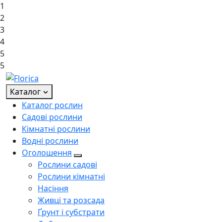
1
2
3
4
5
5
Каталог
Каталог рослин
Садові рослини
Кімнатні рослини
Водні рослини
Оголошення
Рослини садові
Рослини кімнатні
Насіння
Живці та розсада
Ґрунт і субстрати