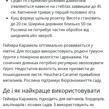
Суцвіття з кремово-рожевих дзвіночків
з’являються навесні на стеблах заввишки до 45
см. Квітнення триває у першій половині літа.
Кущ формує щільну розетку. Висота становить
до 20 см. Ширина дорівнює близько 50 см.
Рослина не потребує частих обробок від
шкідників або хвороб.
Гейхера Карамель оптимально розвивається у
півтіні. Для посадки використовують родючі гумусні
ґрунти з помірною вологістю і дренажем. На
сонячних ділянках потрібно регулярно зволожувати
ґрунт. Недостатня вологість може призвести до
пошкодження листя. Heuchera Caramel приваблює
метеликів. Рослина підтримує біорізноманіття саду.
Де і як найкраще використовувати
Гейхера Карамель підходить для квітників, бордюрів,
альпінаріїв і лісових садів. Її використовують як