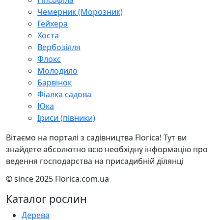
Чемерник (Морозник)
Гейхера
Хоста
Вербозілля
Флокс
Молодило
Барвінок
Фіалка садова
Юка
Іриси (півники)
Вітаємо на порталі з садівництва Florica! Тут ви
знайдете абсолютно всю необхідну інформацію про
ведення господарства на присадибній ділянці
© since 2025 Florica.com.ua
Каталог рослин
Дерева