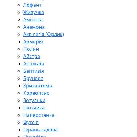
Лофант
Живучка
Амсонія
Анемона
Аквілегія (Орлик)
Армерія
Полин
Айстра
Астільба
Баптизія
Брунера
Хризантема
Кореопсис
Зозульки
Гвоздика
Наперстянка
Фуксія
Герань садова
Гіпсофіла