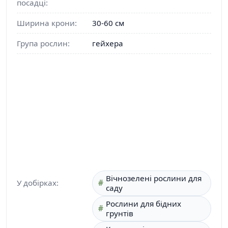
посадці:
Ширина крони:
30-60 см
Група рослин:
гейхера
Вічнозелені рослини для
У добірках:
саду
Рослини для бідних
грунтів