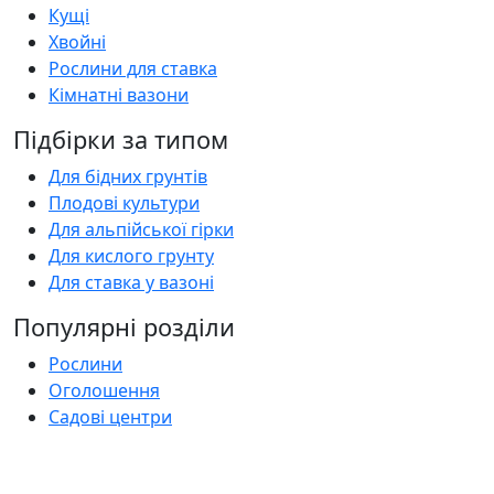
Кущі
Хвойні
Рослини для ставка
Кімнатні вазони
Підбірки за типом
Для бідних грунтів
Плодові культури
Для альпійської гірки
Для кислого грунту
Для ставка у вазоні
Популярні розділи
Рослини
Оголошення
Садові центри
Статті
Поширені запитання