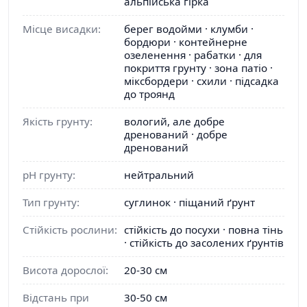
альпійська гірка
Місце висадки:
берег водойми · клумби ·
бордюри · контейнерне
озеленення · рабатки · для
покриття грунту · зона патіо ·
міксбордери · схили · підсадка
до троянд
Якість грунту:
вологий, але добре
дренований · добре
дренований
pH грунту:
нейтральний
Тип грунту:
суглинок · піщаний ґрунт
Стійкість рослини:
стійкість до посухи · повна тінь
· стійкість до засолених ґрунтів
Висота дорослої:
20-30 см
Відстань при
30-50 см