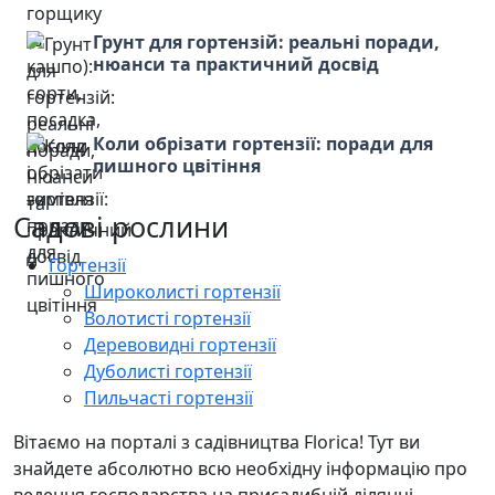
Грунт для гортензій: реальні поради,
нюанси та практичний досвід
Коли обрізати гортензії: поради для
пишного цвітіння
Садові рослини
Гортензії
Широколисті гортензії
Волотисті гортензії
Деревовидні гортензії
Дуболисті гортензії
Пильчасті гортензії
Вітаємо на порталі з садівництва Florica! Тут ви
знайдете абсолютно всю необхідну інформацію про
ведення господарства на присадибній ділянці