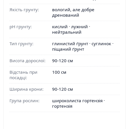
Якість грунту:
вологий, але добре
дренований
pH грунту:
кислий · лужний ·
нейтральний
Тип грунту:
глинистий ґрунт · суглинок ·
піщаний ґрунт
Висота дорослої:
90-120 см
Відстань при
100 см
посадці:
Ширина крони:
90-120 см
Група рослин:
широколиста гортензія ·
гортензія