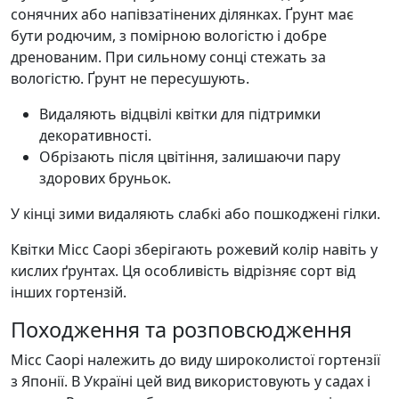
сонячних або напівзатінених ділянках. Ґрунт має
бути родючим, з помірною вологістю і добре
дренованим. При сильному сонці стежать за
вологістю. Ґрунт не пересушують.
Видаляють відцвілі квітки для підтримки
декоративності.
Обрізають після цвітіння, залишаючи пару
здорових бруньок.
У кінці зими видаляють слабкі або пошкоджені гілки.
Квітки Місс Саорі зберігають рожевий колір навіть у
кислих ґрунтах. Ця особливість відрізняє сорт від
інших гортензій.
Походження та розповсюдження
Місс Саорі належить до виду широколистої гортензії
з Японії. В Україні цей вид використовують у садах і