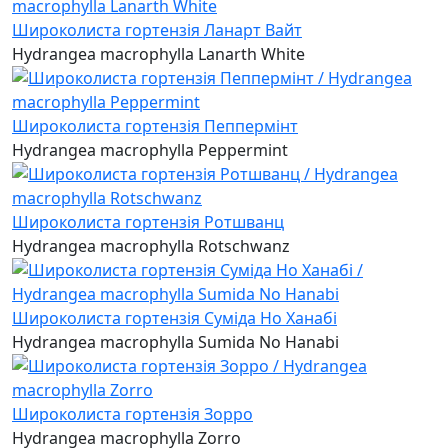
Широколиста гортензія Ланарт Вайт
Hydrangea macrophylla Lanarth White
Широколиста гортензія Пеппермінт
Hydrangea macrophylla Peppermint
Широколиста гортензія Ротшванц
Hydrangea macrophylla Rotschwanz
Широколиста гортензія Суміда Но Ханабі
Hydrangea macrophylla Sumida No Hanabi
Широколиста гортензія Зорро
Hydrangea macrophylla Zorro