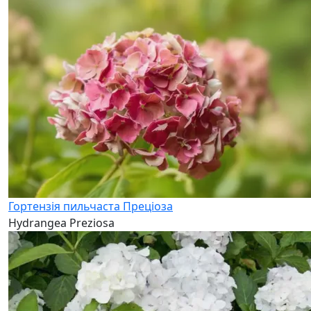
Гортензія пильчаcта Преціоза
Hydrangea Preziosa