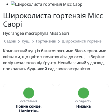
Широколиста гортензія Місс
Саорі
Hydrangea macrophylla Miss Saori
Садові
Кущі
Гортензієві
Широколисті гортензії
Компактний кущ із багатоярусними біло-червоними
квітками, що цвіте з початку літа до осені, і зберігає
колір незалежно від ґрунту. Невибагливий у догляді,
прикрасить будь-який сад своєю яскравістю.
освітлення
складність
Повне сонце,
Низька
Напівтінь