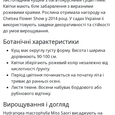
Квітки мають біле забарвлення з виразними
рожевими краями. Рослина отримала нагороду на
Chelsea Flower Show у 2014 році. У садах України її
використовують завдяки декоративності та стійкості
до умов вирощування.
Ботанічні характеристики
Кущ має округлу густу форму. Висота і ширина
дорівнюють 90-100 см.
Квітки зберігають рожевий колір незалежно від
кислотності ґрунту.
Період цвітіння починається на початку літа і
триває до ранньої осені.
Листя темне. Восени набуває бордового або
рубінового відтінку.
Вирощування і догляд
Hydrangea macrophylla Miss Saori висаджують на