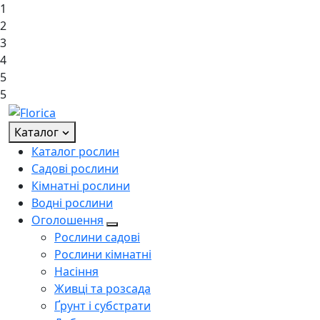
1
2
3
4
5
5
Каталог
Каталог рослин
Садові рослини
Кімнатні рослини
Водні рослини
Оголошення
Рослини садові
Рослини кімнатні
Насіння
Живці та розсада
Ґрунт і субстрати