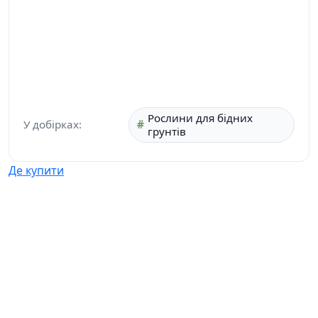
Рослини для бідних
У добірках:
грунтів
Де купити