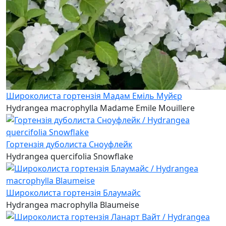
Широколиста гортензія Мадам Еміль Муйєр
Hydrangea macrophylla Madame Emile Mouillere
Гортензія дуболиста Сноуфлейк
Hydrangea quercifolia Snowflake
Широколиста гортензія Блаумайс
Hydrangea macrophylla Blaumeise