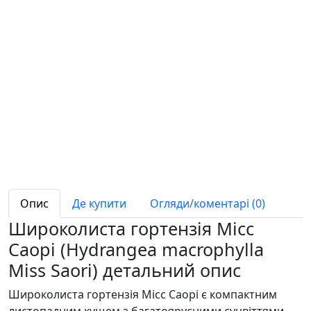
Опис
Де купити
Огляди/коментарі (0)
Широколиста гортензія Місс
Саорі (Hydrangea macrophylla
Miss Saori) детальний опис
Широколиста гортензія Місс Саорі є компактним
листопадним кущем з багатоярусними суцвіттями.