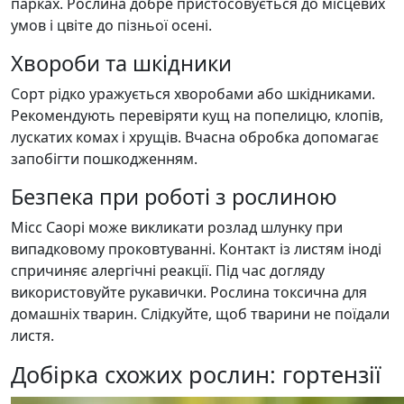
парках. Рослина добре пристосовується до місцевих
умов і цвіте до пізньої осені.
Хвороби та шкідники
Сорт рідко уражується хворобами або шкідниками.
Рекомендують перевіряти кущ на попелицю, клопів,
лускатих комах і хрущів. Вчасна обробка допомагає
запобігти пошкодженням.
Безпека при роботі з рослиною
Місс Саорі може викликати розлад шлунку при
випадковому проковтуванні. Контакт із листям іноді
спричиняє алергічні реакції. Під час догляду
використовуйте рукавички. Рослина токсична для
домашніх тварин. Слідкуйте, щоб тварини не поїдали
листя.
Добірка схожих рослин: гортензії