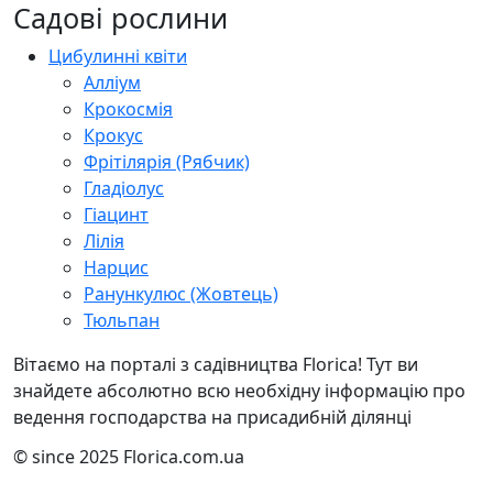
Садові рослини
Цибулинні квіти
Алліум
Крокосмія
Крокус
Фрітілярія (Рябчик)
Гладіолус
Гіацинт
Лілія
Нарцис
Ранункулюс (Жовтець)
Тюльпан
Вітаємо на порталі з садівництва Florica! Тут ви
знайдете абсолютно всю необхідну інформацію про
ведення господарства на присадибній ділянці
© since 2025 Florica.com.ua