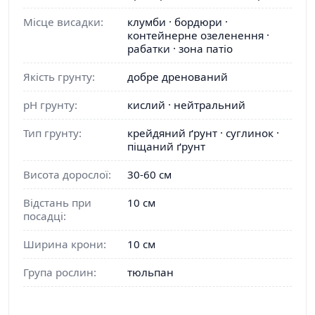
Місце висадки:
клумби · бордюри ·
контейнерне озеленення ·
рабатки · зона патіо
Якість грунту:
добре дренований
pH грунту:
кислий · нейтральний
Тип грунту:
крейдяний ґрунт · суглинок ·
піщаний ґрунт
Висота дорослої:
30-60 см
Відстань при
10 см
посадці:
Ширина крони:
10 см
Група рослин:
тюльпан