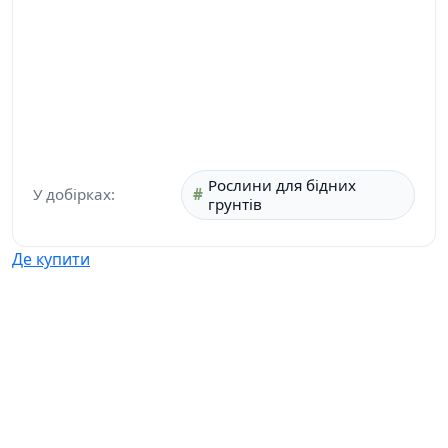
Рослини для бідних
У добірках:
грунтів
Де купити