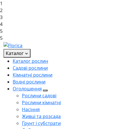
1
2
3
4
5
5
Каталог
Каталог рослин
Садові рослини
Кімнатні рослини
Водні рослини
Оголошення
Рослини садові
Рослини кімнатні
Насіння
Живці та розсада
Ґрунт і субстрати