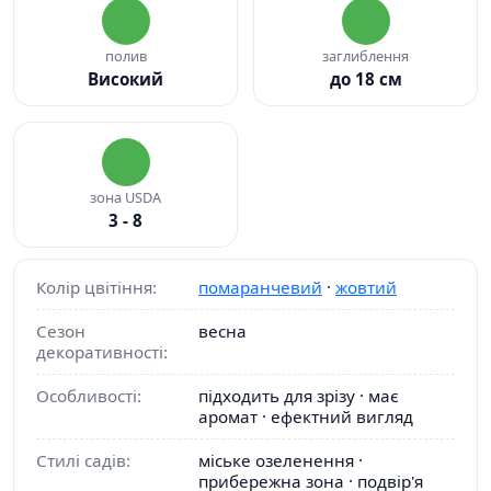
полив
заглиблення
Високий
до 18 см
зона USDA
3 - 8
Колір цвітіння:
помаранчевий
·
жовтий
Сезон
весна
декоративності:
Особливості:
підходить для зрізу · має
аромат · ефектний вигляд
Стилі садів:
міське озеленення ·
прибережна зона · подвір'я