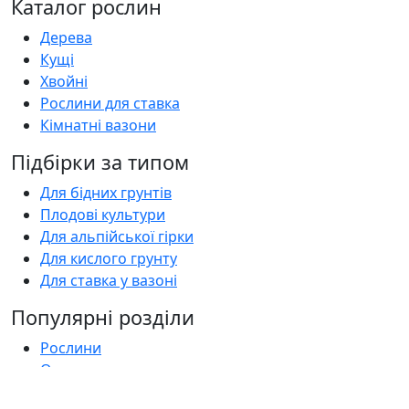
Каталог рослин
Дерева
Кущі
Хвойні
Рослини для ставка
Кімнатні вазони
Підбірки за типом
Для бідних грунтів
Плодові культури
Для альпійської гірки
Для кислого грунту
Для ставка у вазоні
Популярні розділи
Рослини
Оголошення
Садові центри