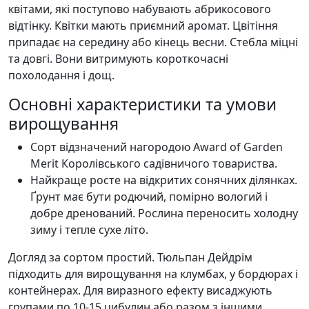
квітами, які поступово набувають абрикосового
відтінку. Квітки мають приємний аромат. Цвітіння
припадає на середину або кінець весни. Стебла міцні
та довгі. Вони витримують короткочасні
похолодання і дощ.
Основні характеристики та умови
вирощування
Сорт відзначений нагородою Award of Garden
Merit Королівського садівничого товариства.
Найкраще росте на відкритих сонячних ділянках.
Ґрунт має бути родючий, помірно вологий і
добре дренований. Рослина переносить холодну
зиму і тепле сухе літо.
Догляд за сортом простий. Тюльпан Дейдрім
підходить для вирощування на клумбах, у бордюрах і
контейнерах. Для виразного ефекту висаджують
групами по 10-15 цибулин або разом з іншими