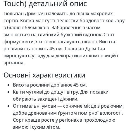
Touch) детальний опис
Тюльпан Дрім Тач належить до пізніх махрових
сортів. Квітка має густі пелюстки бордового кольору
з білою облямівкою. Забарвлення з часом
змінюється на глибокий бузковий відтінок. Сорт
формує квіти, які зовні нагадують півонії. Висота
рослини становить 45 см. Тюльпан Дрім Тач
вирощують у саду для декоративних композицій і
зрізання.
Основні характеристики
Висота рослини дорівнює 45 см.
Квіти чутливі до дощу і вітру. Для посадки
обирають захищені ділянки.
Оптимальні умови — сонячне місце з родючим,
добре дренованим ґрунтом помірної вологості.
Сорт краще росте у регіонах з прохолодною
зимою і сухим літом.