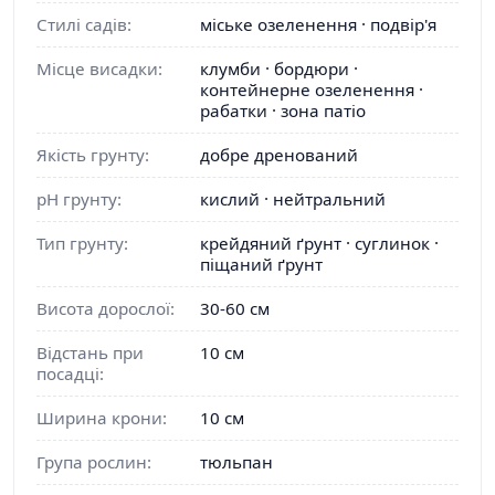
Стилі садів:
міське озеленення · подвір'я
Місце висадки:
клумби · бордюри ·
контейнерне озеленення ·
рабатки · зона патіо
Якість грунту:
добре дренований
pH грунту:
кислий · нейтральний
Тип грунту:
крейдяний ґрунт · суглинок ·
піщаний ґрунт
Висота дорослої:
30-60 см
Відстань при
10 см
посадці:
Ширина крони:
10 см
Група рослин:
тюльпан