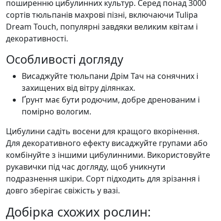
поширенню цибулинних культур. Серед понад 3000
сортів тюльпанів махрові пізні, включаючи Tulipa
Dream Touch, популярні завдяки великим квітам і
декоративності.
Особливості догляду
Висаджуйте тюльпани Дрім Тач на сонячних і
захищених від вітру ділянках.
Ґрунт має бути родючим, добре дренованим і
помірно вологим.
Цибулини садіть восени для кращого вкорінення.
Для декоративного ефекту висаджуйте групами або
комбінуйте з іншими цибулинними. Використовуйте
рукавички під час догляду, щоб уникнути
подразнення шкіри. Сорт підходить для зрізання і
довго зберігає свіжість у вазі.
Добірка схожих рослин: