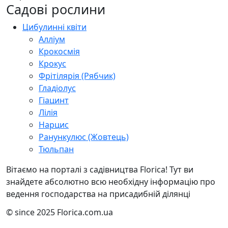
Садові рослини
Цибулинні квіти
Алліум
Крокосмія
Крокус
Фрітілярія (Рябчик)
Гладіолус
Гіацинт
Лілія
Нарцис
Ранункулюс (Жовтець)
Тюльпан
Вітаємо на порталі з садівництва Florica! Тут ви
знайдете абсолютно всю необхідну інформацію про
ведення господарства на присадибній ділянці
© since 2025 Florica.com.ua