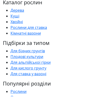
Каталог рослин
Дерева
Кущі
Хвойні
Рослини для ставка
Кімнатні вазони
Підбірки за типом
Для бідних грунтів
Плодові культури
Для альпійської гірки
Для кислого грунту
Для ставка у вазоні
Популярні розділи
Рослини
Оголошення
Садові центри