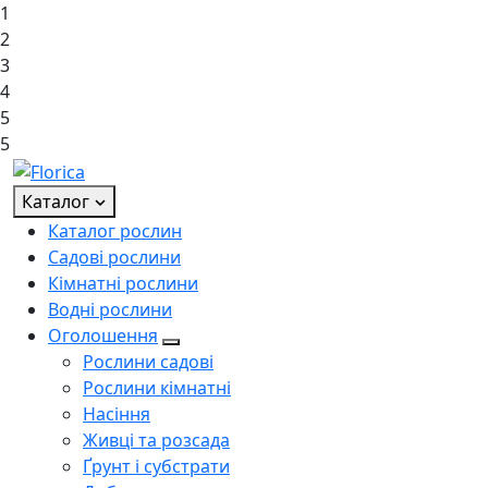
1
2
3
4
5
5
Каталог
Каталог рослин
Садові рослини
Кімнатні рослини
Водні рослини
Оголошення
Рослини садові
Рослини кімнатні
Насіння
Живці та розсада
Ґрунт і субстрати