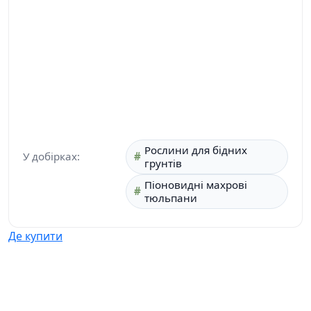
Рослини для бідних
У добірках:
грунтів
Піоновидні махрові
тюльпани
Де купити