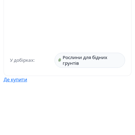
Рослини для бідних
У добірках:
грунтів
Де купити