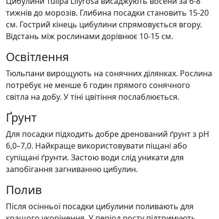
Цибулини Tulipa Lilyrosa висаджують восени за 6-8
тижнів до морозів. Глибина посадки становить 15-20
см. Гострий кінець цибулини спрямовується вгору.
Відстань між рослинами дорівнює 10-15 см.
Освітлення
Тюльпани вирощують на сонячних ділянках. Рослина
потребує не менше 6 годин прямого сонячного
світла на добу. У тіні цвітіння послаблюється.
Ґрунт
Для посадки підходить добре дренований ґрунт з pH
6,0–7,0. Найкраще використовувати піщані або
супіщані ґрунти. Застою води слід уникати для
запобігання загниванню цибулин.
Полив
Після осінньої посадки цибулини поливають для
кращого укорінення. У період росту підтримують