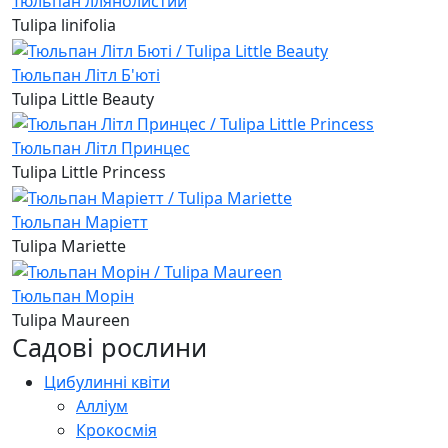
Тюльпан ллянолистий
Tulipa linifolia
Тюльпан Літл Б'юті
Tulipa Little Beauty
Тюльпан Літл Принцес
Tulipa Little Princess
Тюльпан Маріетт
Tulipa Mariette
Тюльпан Морін
Tulipa Maureen
Садові рослини
Цибулинні квіти
Алліум
Крокосмія