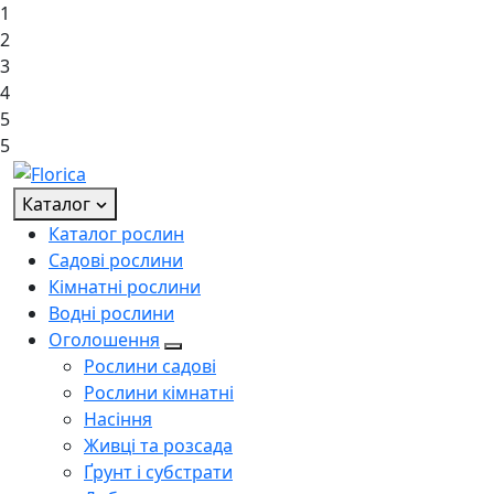
1
2
3
4
5
5
Каталог
Каталог рослин
Садові рослини
Кімнатні рослини
Водні рослини
Оголошення
Рослини садові
Рослини кімнатні
Насіння
Живці та розсада
Ґрунт і субстрати