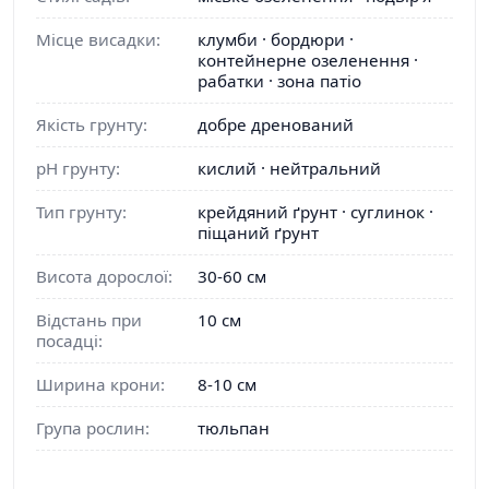
Місце висадки:
клумби · бордюри ·
контейнерне озеленення ·
рабатки · зона патіо
Якість грунту:
добре дренований
pH грунту:
кислий · нейтральний
Тип грунту:
крейдяний ґрунт · суглинок ·
піщаний ґрунт
Висота дорослої:
30-60 см
Відстань при
10 см
посадці:
Ширина крони:
8-10 см
Група рослин:
тюльпан