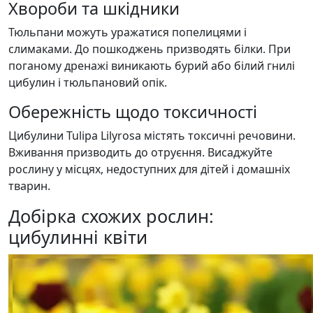
Хвороби та шкідники
Тюльпани можуть уражатися попелицями і
слимаками. До пошкоджень призводять білки. При
поганому дренажі виникають бурий або білий гнилі
цибулин і тюльпановий опік.
Обережність щодо токсичності
Цибулини Tulipa Lilyrosa містять токсичні речовини.
Вживання призводить до отруєння. Висаджуйте
рослину у місцях, недоступних для дітей і домашніх
тварин.
Добірка схожих рослин:
цибулинні квіти