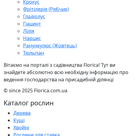
Крокус
Фрітілярія (Рябчик)
Гладіолус
Гіацинт
Лілія
Нарцис
Ранункулюс (Жовтець)
Тюльпан
Вітаємо на порталі з садівництва Florica! Тут ви
знайдете абсолютно всю необхідну інформацію про
ведення господарства на присадибній ділянці
© since 2025 Florica.com.ua
Каталог рослин
Дерева
Кущі
Хвойні
Рослини для ставка