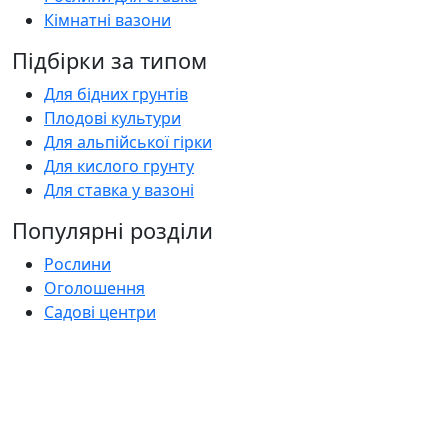
Кімнатні вазони
Підбірки за типом
Для бідних грунтів
Плодові культури
Для альпійської гірки
Для кислого грунту
Для ставка у вазоні
Популярні розділи
Рослини
Оголошення
Садові центри
Статті
Поширені запитання
Florica.com.ua
Про нас