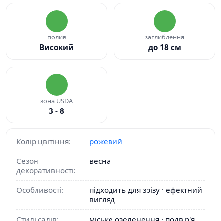
полив
заглиблення
Високий
до 18 см
зона USDA
3 - 8
Колір цвітіння:
рожевий
Сезон
весна
декоративності:
Особливості:
підходить для зрізу · ефектний
вигляд
Стилі садів:
міське озеленення · подвір'я