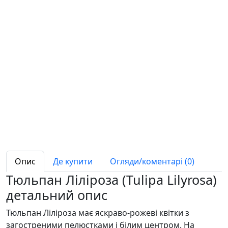
Опис
Де купити
Огляди/коментарі (0)
Тюльпан Ліліроза (Tulipa Lilyrosa)
детальний опис
Тюльпан Ліліроза має яскраво-рожеві квітки з
загостреними пелюстками і білим центром. На