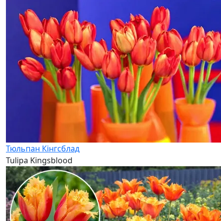
Тюльпан Кінгсблад
Tulipa Kingsblood