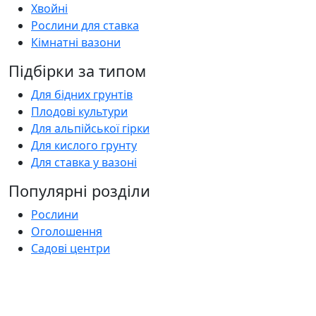
Хвойні
Рослини для ставка
Кімнатні вазони
Підбірки за типом
Для бідних грунтів
Плодові культури
Для альпійської гірки
Для кислого грунту
Для ставка у вазоні
Популярні розділи
Рослини
Оголошення
Садові центри
Статті
Поширені запитання
Florica.com.ua