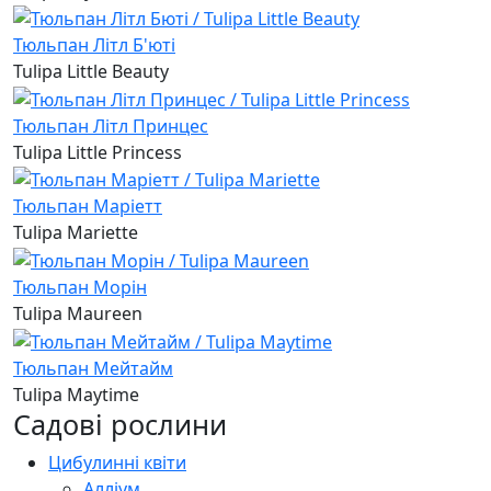
Тюльпан Літл Б'юті
Tulipa Little Beauty
Тюльпан Літл Принцес
Tulipa Little Princess
Тюльпан Маріетт
Tulipa Mariette
Тюльпан Морін
Tulipa Maureen
Тюльпан Мейтайм
Tulipa Maytime
Садові рослини
Цибулинні квіти
Алліум