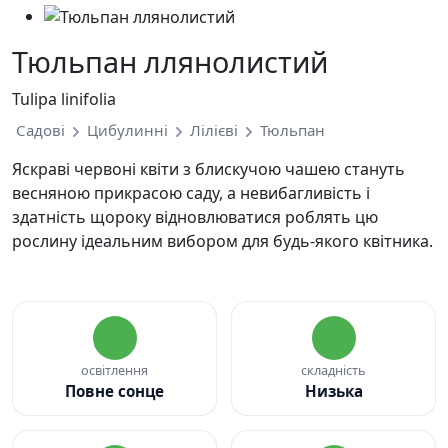
Тюльпан ллянолистий
Tulipa linifolia
Садові
Цибулинні
Лілієві
Тюльпан
Яскраві червоні квіти з блискучою чашею стануть
весняною прикрасою саду, а невибагливість і
здатність щороку відновлюватися роблять цю
рослину ідеальним вибором для будь-якого квітника.
освітлення
складність
Повне сонце
Низька