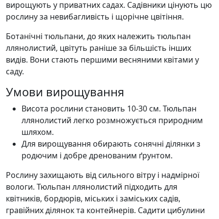
вирощують у приватних садах. Садівники цінують цю
рослину за невибагливість і щорічне цвітіння.
Ботанічні тюльпани, до яких належить тюльпан
ллянолистий, цвітуть раніше за більшість інших
видів. Вони стають першими весняними квітами у
саду.
Умови вирощування
Висота рослини становить 10-30 см. Тюльпан
ллянолистий легко розмножується природним
шляхом.
Для вирощування обирають сонячні ділянки з
родючим і добре дренованим ґрунтом.
Рослину захищають від сильного вітру і надмірної
вологи. Тюльпан ллянолистий підходить для
квітників, бордюрів, міських і заміських садів,
гравійних ділянок та контейнерів. Садити цибулини