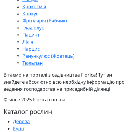
Крокосмія
Крокус
Фрітілярія (Рябчик)
Гладіолус
Гіацинт
Лілія
Нарцис
Ранункулюс (Жовтець)
Тюльпан
Вітаємо на порталі з садівництва Florica! Тут ви
знайдете абсолютно всю необхідну інформацію про
ведення господарства на присадибній ділянці
© since 2025 Florica.com.ua
Каталог рослин
Дерева
Кущі