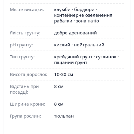
Місце висадки:
клумби · бордюри ·
контейнерне озеленення ·
рабатки · зона патіо
Якість грунту:
добре дренований
pH грунту:
кислий · нейтральний
Тип грунту:
крейдяний ґрунт · суглинок ·
піщаний ґрунт
Висота дорослої:
10-30 см
Відстань при
8 см
посадці:
Ширина крони:
8 см
Група рослин:
тюльпан