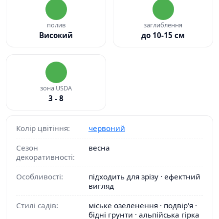
полив
заглиблення
Високий
до 10-15 см
зона USDA
3 - 8
Колір цвітіння:
червоний
Сезон
весна
декоративності:
Особливості:
підходить для зрізу · ефектний
вигляд
Стилі садів:
міське озеленення · подвір'я ·
бідні грунти · альпійська гірка