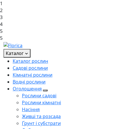
1
2
3
4
5
5
Каталог
Каталог рослин
Садові рослини
Кімнатні рослини
Водні рослини
Оголошення
Рослини садові
Рослини кімнатні
Насіння
Живці та розсада
Ґрунт і субстрати