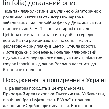
linifolia) детальний опис
Тюльпан ллянолистий є цибулинною багаторічною
рослиною. Квітки мають яскраво-червоне
забарвлення і чашоподібну форму. Довжина квітки
становить до 5 см. Пелюстки широкі та овальні.
Цвітіння починається на початку або в середині
весни. Квітки розкриваються на сонці і мають
фіолетово-чорну пляму в центрі. Стебла короткі.
Листя вузьке, сіро-зелене. Тюльпан ллянолистий
підходить для переднього плану квітників, піднятих
грядок і гравійних ділянок. Рослина належить до
ботанічних тюльпанів.
Походження та поширення в Україні
Tulipa linifolia походить з Центральної Азії.
Природний ареал охоплює Таджикистан, Узбекистан,
північний Іран і Афганістан. В Україні тюльпан
ллянолистий добре приживається. Його часто