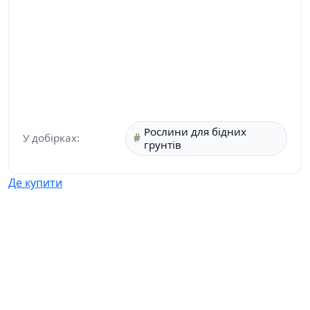
Рослини для бідних
У добірках:
грунтів
Де купити