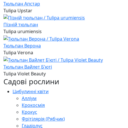
Тюльпан Апстар
Tulipa Upstar
Пізній тюльпан
Tulipa urumiensis
Тюльпан Верона
Tulipa Verona
Тюльпан Вайлет Бʼюті
Tulipa Violet Beauty
Садові рослини
Цибулинні квіти
Алліум
Крокосмія
Крокус
Фрітілярія (Рябчик)
Гладіолус