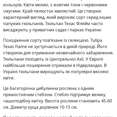
кольорів. Квіти великі, з жовтим тлом і червоними
смугами. Край пелюсток хвилястий. Це створює
характерний вигляд, який вирізняє сорт серед інших
папужих тюльпанів. Тюльпан Техас Флейм часто
висаджують у приватних садах і парках України.
Походження сорту пов’язане із селекцією. Tulipa
Texas Flame не зустрічається в дикій природі. Його
створили для отримання незвичайного забарвлення.
Тюльпани походять із Центральної Азії. У Європі
найбільше поширення отримали в Нідерландах. В
Україні тюльпани вирощують як популярні весняні
квіти.
Це багаторічна цибулинна рослина з одним
прямостоячим стеблом. Стебло підтримує велику
чашоподібну квітку. Висота рослини становить 45-60
см. Діаметр куща дорівнює 10-15 см.