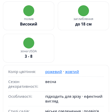
полив
заглиблення
Високий
до 18 см
зона USDA
3 - 8
Колір цвітіння:
рожевий
·
жовтий
Сезон
весна
декоративності:
Особливості:
підходить для зрізу · ефектний
вигляд
Стилі садів:
міське озеленення · подвір'я