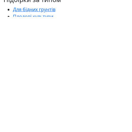
Для бідних грунтів
Плодові культури
Для альпійської гірки
Для кислого грунту
Для ставка у вазоні
Популярні розділи
Рослини
Оголошення
Садові центри
Статті
Поширені запитання
Florica.com.ua
Про нас
Контакти
Умови використання
Політика приватності