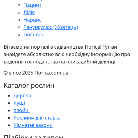
Гіацинт
Лілія
Нарцис
Ранункулюс (Жовтець)
Тюльпан
Вітаємо на порталі з садівництва Florica! Тут ви
знайдете абсолютно всю необхідну інформацію про
ведення господарства на присадибній ділянці
© since 2025 Florica.com.ua
Каталог рослин
Дерева
Кущі
Хвойні
Рослини для ставка
Кімнатні вазони
Підбірки за типом