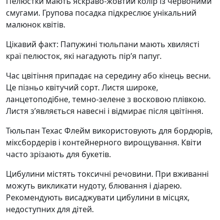
Пелюстки мають яскраво-жовтий колір із червоними
смугами. Групова посадка підкреслює унікальний
малюнок квітів.
Цікавий факт: Папужині тюльпани мають хвилясті
краї пелюсток, які нагадують пір’я папуг.
Час цвітіння припадає на середину або кінець весни.
Це пізньо квітучий сорт. Листя широке,
ланцетоподібне, темно-зелене з восковою плівкою.
Листя з’являється навесні і відмирає після цвітіння.
Тюльпан Техас Флейм використовують для бордюрів,
міксбордерів і контейнерного вирощування. Квіти
часто зрізають для букетів.
Цибулини містять токсичні речовини. При вживанні
можуть викликати нудоту, блювання і діарею.
Рекомендують висаджувати цибулини в місцях,
недоступних для дітей.