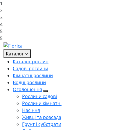
1
2
3
4
5
5
Каталог
Каталог рослин
Садові рослини
Кімнатні рослини
Водні рослини
Оголошення
Рослини садові
Рослини кімнатні
Насіння
Живці та розсада
Ґрунт і субстрати