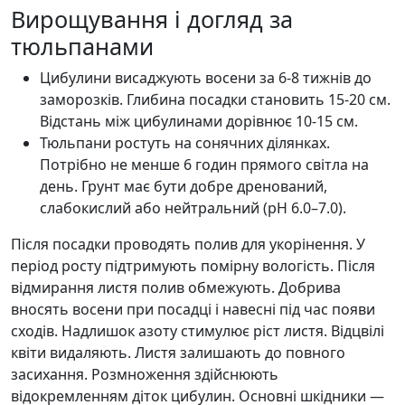
Вирощування і догляд за
тюльпанами
Цибулини висаджують восени за 6-8 тижнів до
заморозків. Глибина посадки становить 15-20 см.
Відстань між цибулинами дорівнює 10-15 см.
Тюльпани ростуть на сонячних ділянках.
Потрібно не менше 6 годин прямого світла на
день. Грунт має бути добре дренований,
слабокислий або нейтральний (pH 6.0–7.0).
Після посадки проводять полив для укорінення. У
період росту підтримують помірну вологість. Після
відмирання листя полив обмежують. Добрива
вносять восени при посадці і навесні під час появи
сходів. Надлишок азоту стимулює ріст листя. Відцвілі
квіти видаляють. Листя залишають до повного
засихання. Розмноження здійснюють
відокремленням діток цибулин. Основні шкідники —