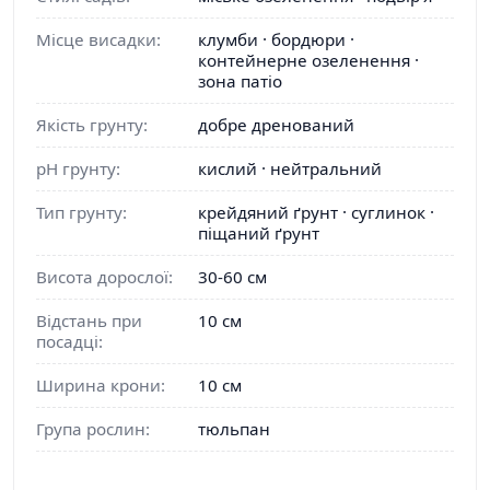
Місце висадки:
клумби · бордюри ·
контейнерне озеленення ·
зона патіо
Якість грунту:
добре дренований
pH грунту:
кислий · нейтральний
Тип грунту:
крейдяний ґрунт · суглинок ·
піщаний ґрунт
Висота дорослої:
30-60 см
Відстань при
10 см
посадці:
Ширина крони:
10 см
Група рослин:
тюльпан