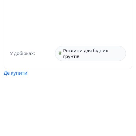
Рослини для бідних
У добірках:
грунтів
Де купити