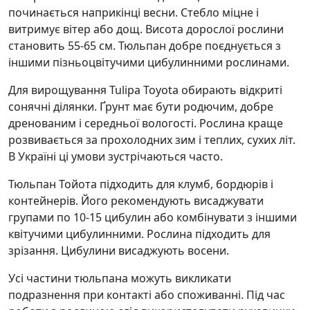
починається наприкінці весни. Стебло міцне і
витримує вітер або дощ. Висота дорослої рослини
становить 55-65 см. Тюльпан добре поєднується з
іншими пізньоцвітучими цибулинними рослинами.
Для вирощування Tulipa Toyota обирають відкриті
сонячні ділянки. Ґрунт має бути родючим, добре
дренованим і середньої вологості. Рослина краще
розвивається за прохолодних зим і теплих, сухих літ.
В Україні ці умови зустрічаються часто.
Тюльпан Тойота підходить для клумб, бордюрів і
контейнерів. Його рекомендують висаджувати
групами по 10-15 цибулин або комбінувати з іншими
квітучими цибулинними. Рослина підходить для
зрізання. Цибулини висаджують восени.
Усі частини тюльпана можуть викликати
подразнення при контакті або споживанні. Під час