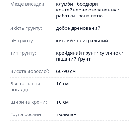
Місце висадки:
клумби · бордюри ·
контейнерне озеленення ·
рабатки · зона патіо
Якість грунту:
добре дренований
pH грунту:
кислий · нейтральний
Тип грунту:
крейдяний ґрунт · суглинок ·
піщаний ґрунт
Висота дорослої:
60-90 см
Відстань при
10 см
посадці:
Ширина крони:
10 см
Група рослин:
тюльпан