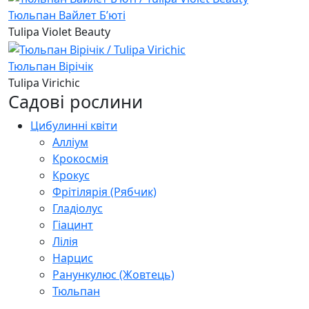
Тюльпан Вайлет Бʼюті
Tulipa Violet Beauty
Тюльпан Вірічік
Tulipa Virichic
Садові рослини
Цибулинні квіти
Алліум
Крокосмія
Крокус
Фрітілярія (Рябчик)
Гладіолус
Гіацинт
Лілія
Нарцис
Ранункулюс (Жовтець)
Тюльпан