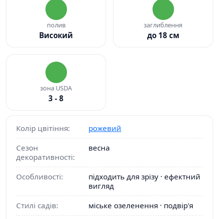
полив
заглиблення
Високий
до 18 см
зона USDA
3 - 8
Колір цвітіння:
рожевий
Сезон
весна
декоративності:
Особливості:
підходить для зрізу · ефектний
вигляд
Стилі садів:
міське озеленення · подвір'я