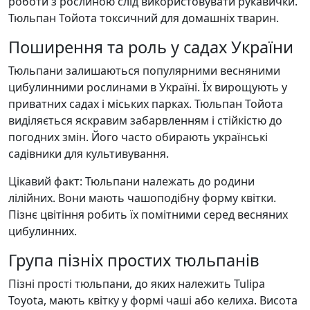
роботи з рослиною слід використовувати рукавички.
Тюльпан Тойота токсичний для домашніх тварин.
Поширення та роль у садах України
Тюльпани залишаються популярними весняними
цибулинними рослинами в Україні. Їх вирощують у
приватних садах і міських парках. Тюльпан Тойота
виділяється яскравим забарвленням і стійкістю до
погодних змін. Його часто обирають українські
садівники для культивування.
Цікавий факт: Тюльпани належать до родини
лілійних. Вони мають чашоподібну форму квітки.
Пізнє цвітіння робить їх помітними серед весняних
цибулинних.
Група пізніх простих тюльпанів
Пізні прості тюльпани, до яких належить Tulipa
Toyota, мають квітку у формі чаші або келиха. Висота