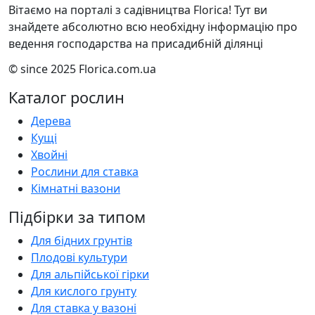
Вітаємо на порталі з садівництва Florica! Тут ви
знайдете абсолютно всю необхідну інформацію про
ведення господарства на присадибній ділянці
© since 2025 Florica.com.ua
Каталог рослин
Дерева
Кущі
Хвойні
Рослини для ставка
Кімнатні вазони
Підбірки за типом
Для бідних грунтів
Плодові культури
Для альпійської гірки
Для кислого грунту
Для ставка у вазоні