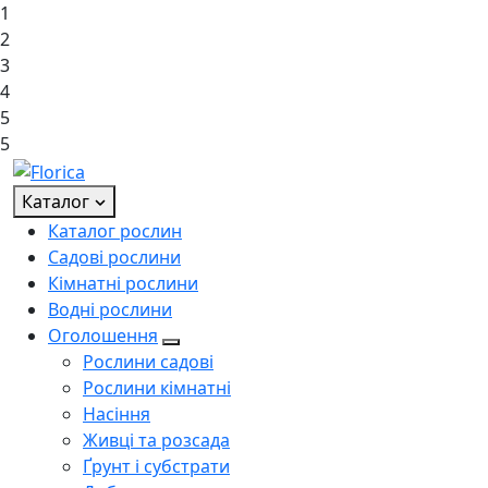
1
2
3
4
5
5
Каталог
Каталог рослин
Садові рослини
Кімнатні рослини
Водні рослини
Оголошення
Рослини садові
Рослини кімнатні
Насіння
Живці та розсада
Ґрунт і субстрати