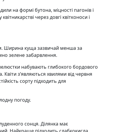
или на формі бутона, міцності пагонів і
вітникарстві через довгі квітконоси і
 см. Ширина куща зазвичай менша за
емно зелене забарвлення.
 пелюстки набувають глибокого бордового
а. Квіти з’являються хвилями від червня
ійкість сорту підходить для
лодну погоду.
луденного сонця. Ділянка має
кний. Найкраще підходить слабкокисла