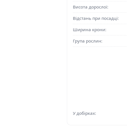
Висота дорослої:
Відстань при посадці:
Ширина крони:
Група рослин:
У добірках: