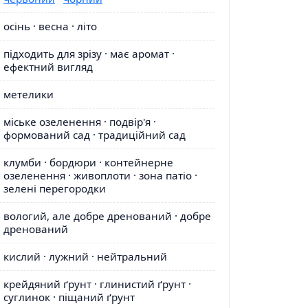
осінь · весна · літо
підходить для зрізу · має аромат ·
ефектний вигляд
метелики
міське озеленення · подвір'я ·
формований сад · традиційний сад
клумби · бордюри · контейнерне
озеленення · живоплоти · зона патіо ·
зелені перегородки
вологий, але добре дренований · добре
дренований
кислий · лужний · нейтральний
крейдяний ґрунт · глинистий ґрунт ·
суглинок · піщаний ґрунт