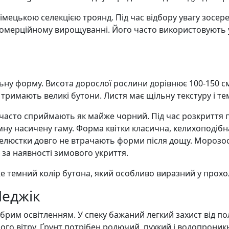
мецькою селекцією троянд. Під час відбору увагу зосеред
омерційному вирощуванні. Його часто використовують у к
альну форму. Висота дорослої рослини дорівнює 100-150
тримають великі бутони. Листя має щільну текстуру і т
й часто сприймають як майже чорний. Під час розкриття
емну насичену гаму. Форма квітки класична, келихоподібн
Пелюстки довго не втрачають форми після дощу. Морозост
 за наявності зимового укриття.
же темний колір бутона, який особливо виразний у прохо
Меджік
брим освітленням. У спеку бажаний легкий захист від по
ного вітру. Ґрунт потрібен родючий, пухкий і водопрони