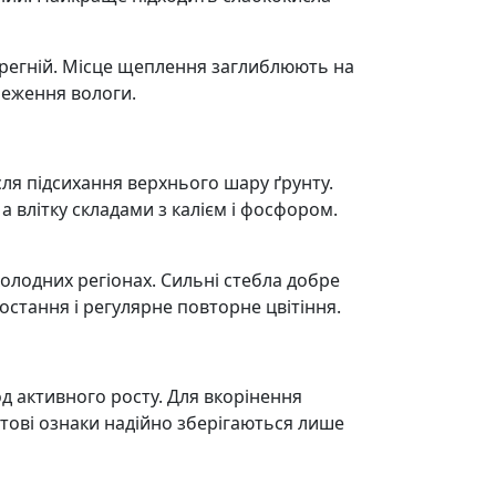
ерегній. Місце щеплення заглиблюють на
реження вологи.
сля підсихання верхнього шару ґрунту.
 влітку складами з калієм і фосфором.
олодних регіонах. Сильні стебла добре
стання і регулярне повторне цвітіння.
д активного росту. Для вкорінення
тові ознаки надійно зберігаються лише