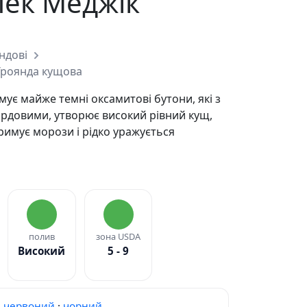
лек Меджік
ндові
Троянда кущова
ує майже темні оксамитові бутони, які з
рдовими, утворює високий рівний кущ,
римує морози і рідко уражується
полив
зона USDA
Високий
5 - 9
червоний
·
чорний