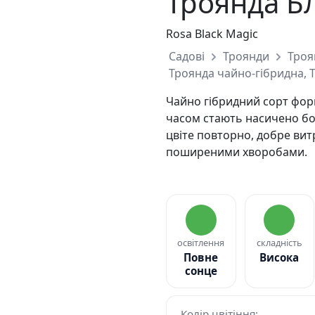
Троянда Б
Rosa Black Magic
Садові
Троянди
Троя
Троянда чайно-гібридна, 
Чайно гібридний сорт форм
часом стають насичено бо
цвіте повторно, добре вит
поширеними хворобами.
освітлення
складність
Повне
Висока
сонце
Колір цвітіння: