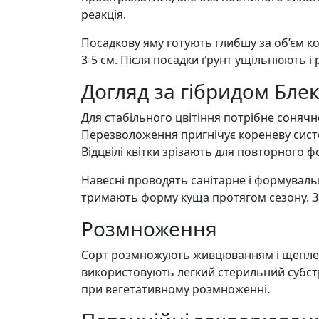
реакція.
Посадкову яму готують глибшу за об’єм к
3-5 см. Після посадки ґрунт ущільнюють 
Догляд за гібридом Бле
Для стабільного цвітіння потрібне сонячн
Перезволоження пригнічує кореневу систе
Відцвілі квітки зрізають для повторного 
Навесні проводять санітарне і формувальн
тримають форму куща протягом сезону. За
Розмноження
Сорт розмножують живцюванням і щеплення
використовують легкий стерильний субстр
при вегетативному розмноженні.