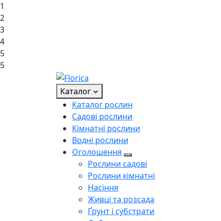
1
2
3
4
5
5
Каталог
Каталог рослин
Садові рослини
Кімнатні рослини
Водні рослини
Оголошення
Рослини садові
Рослини кімнатні
Насіння
Живці та розсада
Ґрунт і субстрати