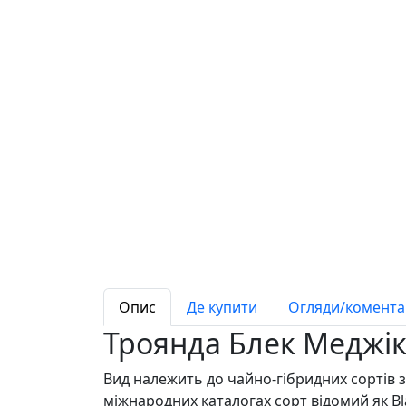
Опис
Де купити
Огляди/коментар
Троянда Блек Меджік 
Вид належить до чайно-гібридних сортів зр
міжнародних каталогах сорт відомий як Bla