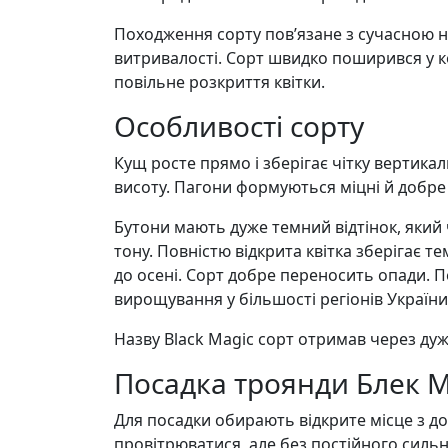
Походження сорту пов’язане з сучасною ні
витривалості. Сорт швидко поширився у к
повільне розкриття квітки.
Особливості сорту
Кущ росте прямо і зберігає чітку вертик
висоту. Пагони формуються міцні й добре 
Бутони мають дуже темний відтінок, яки
тону. Повністю відкрита квітка зберігає т
до осені. Сорт добре переносить опади. 
вирощування у більшості регіонів України
Назву Black Magic сорт отримав через ду
Посадка троянди Блек 
Для посадки обирають відкрите місце з до
провітрюватися, але без постійного силь