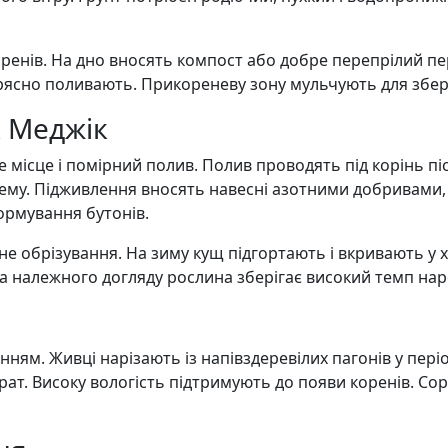
оренів. На дно вносять компост або добре перепрілий п
і рясно поливають. Прикореневу зону мульчують для збе
к Меджік
е місце і помірний полив. Полив проводять під корінь пі
му. Підживлення вносять навесні азотними добривами, а
формування бутонів.
е обрізування. На зиму кущ підгортають і вкривають у х
 належного догляду рослина зберігає високий темп наро
м. Живці нарізають із напівздеревілих пагонів у періо
ат. Високу вологість підтримують до появи коренів. Сор