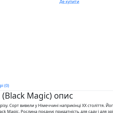
Де купити
і (0)
(Black Magic) опис
ізу. Сорт вивели у Німеччині наприкінці XX століття. Йо
ck Magic. Рослина поєднує придатність для саду і для зр