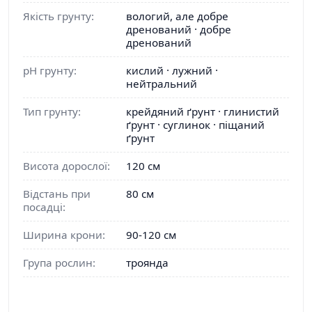
Якість грунту:
вологий, але добре
дренований · добре
дренований
pH грунту:
кислий · лужний ·
нейтральний
Тип грунту:
крейдяний ґрунт · глинистий
ґрунт · суглинок · піщаний
ґрунт
Висота дорослої:
120 см
Відстань при
80 см
посадці:
Ширина крони:
90-120 см
Група рослин:
троянда