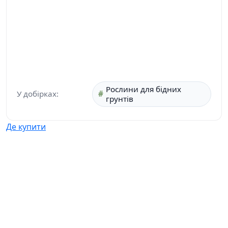
Рослини для бідних
У добірках:
грунтів
Де купити