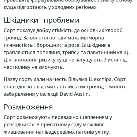
куща підгортають у холодних регіонах.
Шкідники і проблеми
Сорт показує добру стійкість до основних хвороб
троянд. За вологої погоди можливі чорна
плямистість і борошниста роса. Із шкідників
трапляються попелиця, трипси та павутинний кліщ.
Для зниження ризику кущі не загущують. Листя під
час поливу не змочують.
Назву сорту дали на честь Вільяма Шекспіра. Сорт
став однією з відомих англійських троянд темного
забарвлення у селекції David Austin.
Розмноження
Сорт розмножують переважно щепленням у
розсадниках. У приватному саду можливе
живцювання напівздеревілих пагонів улітку.