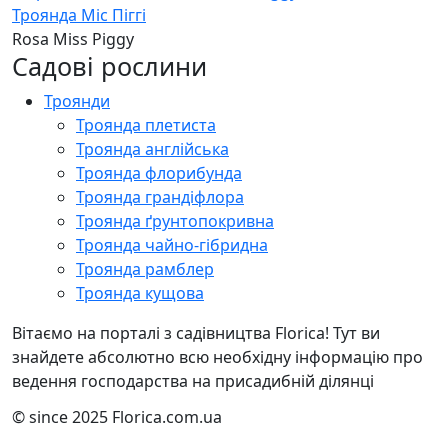
Троянда Міс Піггі
Rosa Miss Piggy
Садові рослини
Троянди
Троянда плетиста
Троянда англійська
Троянда флорибунда
Троянда грандіфлора
Троянда ґрунтопокривна
Троянда чайно-гібридна
Троянда рамблер
Троянда кущова
Вітаємо на порталі з садівництва Florica! Тут ви
знайдете абсолютно всю необхідну інформацію про
ведення господарства на присадибній ділянці
© since 2025 Florica.com.ua