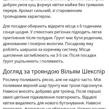
добрих умов кущ формує квітки майже без тривалих
перерв. Аромат сильний, зі старовинним
трояндовим характером.
Для посадки обирають відкрите місце з 6 годинами
сонця щодня. У спекотних регіонах підходить легке
притінення після полудня. Ґрунт має бути родючим,
дренованим і помірно вологим. Посадкову яму
роблять ширшою за кореневу систему. Місце
щеплення заглиблюють на 3-5 см. Після посадки
ґрунт ущільнюють і поливають.
Догляд за трояндою Вільям Шекспір
Рослину поливають рясно, але не надто часто. Між
поливами верхній шар ґрунту має трохи підсохнути.
Навесні вносять добриво для троянд. Після першої
хвилі цвітіння підживлення повторюють. Відцвілі
квітки видаляють для нового бутонування. Навесні
проводять формувальне обрізування. Узимку основу