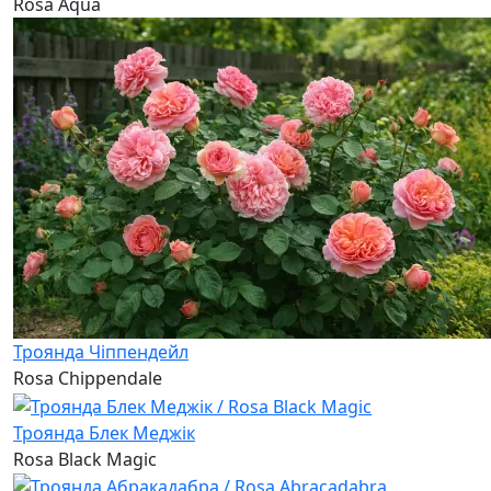
Rosa Aqua
Троянда Чіппендейл
Rosa Chippendale
Троянда Блек Меджік
Rosa Black Magic