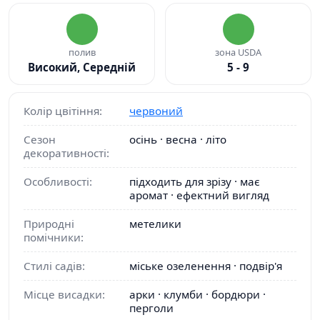
полив
зона USDA
Високий, Середній
5 - 9
Колір цвітіння:
червоний
Сезон
осінь · весна · літо
декоративності:
Особливості:
підходить для зрізу · має
аромат · ефектний вигляд
Природні
метелики
помічники:
Стилі садів:
міське озеленення · подвір'я
Місце висадки:
арки · клумби · бордюри ·
перголи