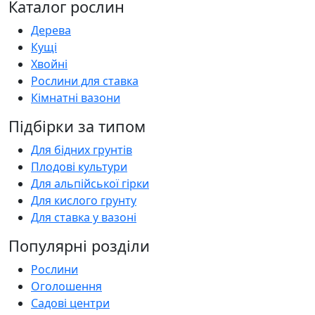
Каталог рослин
Дерева
Кущі
Хвойні
Рослини для ставка
Кімнатні вазони
Підбірки за типом
Для бідних грунтів
Плодові культури
Для альпійської гірки
Для кислого грунту
Для ставка у вазоні
Популярні розділи
Рослини
Оголошення
Садові центри