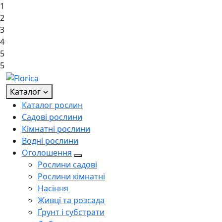
1
2
3
4
5
5
Каталог
Каталог рослин
Садові рослини
Кімнатні рослини
Водні рослини
Оголошення
Рослини садові
Рослини кімнатні
Насіння
Живці та розсада
Ґрунт і субстрати