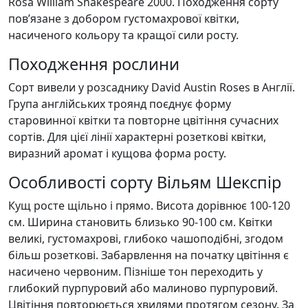
Rosa William Shakespeare 2000. Походження сорту
пов’язане з добором густомахрової квітки,
насиченого кольору та кращої сили росту.
Походження рослини
Сорт вивели у розсаднику David Austin Roses в Англії.
Група англійських троянд поєднує форму
старовинної квітки та повторне цвітіння сучасних
сортів. Для цієї лінії характерні розеткові квітки,
виразний аромат і кущова форма росту.
Особливості сорту Вільям Шекспір
Кущ росте щільно і прямо. Висота дорівнює 100-120
см. Ширина становить близько 90-100 см. Квітки
великі, густомахрові, глибоко чашоподібні, згодом
більш розеткові. Забарвлення на початку цвітіння є
насичено червоним. Пізніше тон переходить у
глибокий пурпуровий або малиново пурпуровий.
Цвітіння повторюється хвилями протягом сезону. За