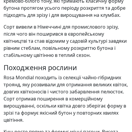
кремово-білого тону, які тримають класичну форму
бутона протягом усього періоду розкриття та добре
підходять для зрізу і для вирощування на клумбах.
Сорт вивели в Німеччині для промислового зрізу,
після чого він поширився в європейському
квітництві та став відомим у садовій культурі завдяки
рівним стеблам, повільному розкриттю бутона і
стабільному цвітінню в теплий сезон.
Походження рослини
Rosa Mondial походить із селекції чайно-гібридних
троянд, яку розвивали для отримання великих квіток,
довгих квітконосів і чистого забарвлення пелюсток.
Сорт отримав поширення в комерційному
вирощуванні, оскільки квітка довго зберігає форму в
зрізі та формує якісний бутон у повторних хвилях
цвітіння.
Кущ росте прямо та формує міцні пагони. Висота