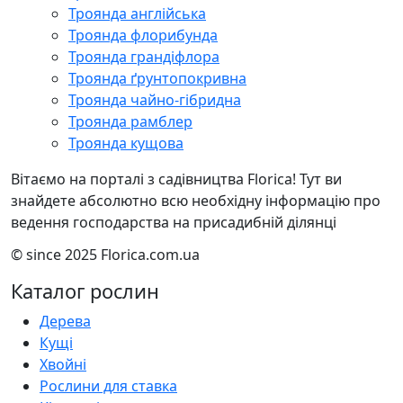
Троянда англійська
Троянда флорибунда
Троянда грандіфлора
Троянда ґрунтопокривна
Троянда чайно-гібридна
Троянда рамблер
Троянда кущова
Вітаємо на порталі з садівництва Florica! Тут ви
знайдете абсолютно всю необхідну інформацію про
ведення господарства на присадибній ділянці
© since 2025 Florica.com.ua
Каталог рослин
Дерева
Кущі
Хвойні
Рослини для ставка