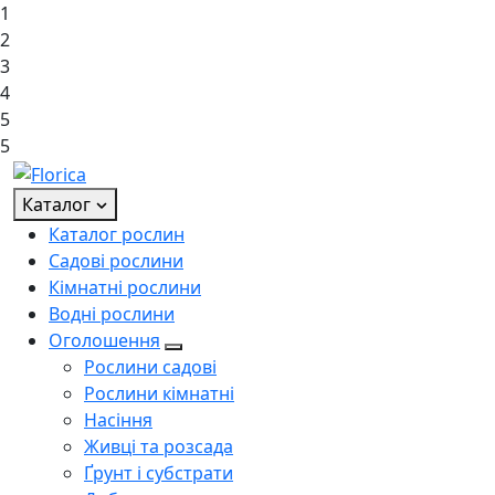
1
2
3
4
5
5
Каталог
Каталог рослин
Садові рослини
Кімнатні рослини
Водні рослини
Оголошення
Рослини садові
Рослини кімнатні
Насіння
Живці та розсада
Ґрунт і субстрати