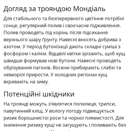
Догляд за трояндою Мондіаль
Для стабільного та безперервного цвітіння потрібні
сонце, регулярний полив і своєчасне підживлення.
Полив проводять під корінь після підсихання
верхнього шару ґрунту. Навесні вносять добрива з
азотом. У період бутонізації дають складні суміші з
фосфором і калієм. Відцвілі квітки зрізають, щоб кущ
швидше формував нові бутони. Навесні проводять
обрізування пагонів. Восени прибирають слабкі та
невизрілі прирости. У холодних регіонах кущ
вкривають на зиму.
Потенційні шкідники
На троянді можуть з’являтися попелиця, трипси,
павутинний кліщ. У вологу погоду підвищується
ризик борошнистої роси та чорної плямистості. Для
зниження ризику кущі не загущують і поливають без