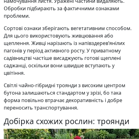
намочування листя. Уражені частини видаляють.
Обробки підбирають за фактичними ознаками
проблеми.
Сортові ознаки зберігають вегетативним способом.
Для цього використовують живцювання або
щеплення. Живці нарізають із напівздерев’янілих
пагонів у період активного росту. У приватному
садівництві частіше висаджують готові щеплені
саджанці, оскільки вони швидше вступають у
цвітіння.
Світлі чайно-гібридні троянди з високим центром
бутона залишаються стандартом у зрізі, бо така
форма повільно втрачає декоративність і добре
переносить транспортування.
Добірка схожих рослин: троянди