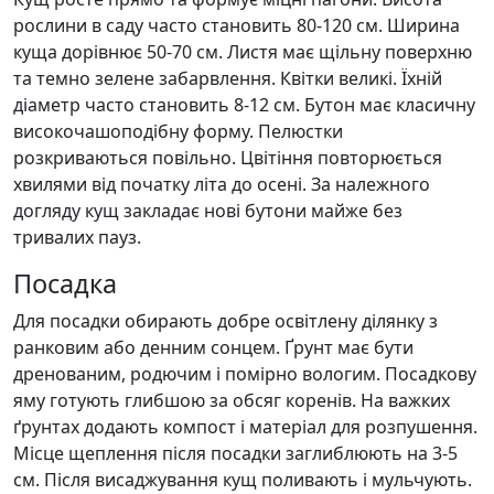
рослини в саду часто становить 80-120 см. Ширина
куща дорівнює 50-70 см. Листя має щільну поверхню
та темно зелене забарвлення. Квітки великі. Їхній
діаметр часто становить 8-12 см. Бутон має класичну
високочашоподібну форму. Пелюстки
розкриваються повільно. Цвітіння повторюється
хвилями від початку літа до осені. За належного
догляду кущ закладає нові бутони майже без
тривалих пауз.
Посадка
Для посадки обирають добре освітлену ділянку з
ранковим або денним сонцем. Ґрунт має бути
дренованим, родючим і помірно вологим. Посадкову
яму готують глибшою за обсяг коренів. На важких
ґрунтах додають компост і матеріал для розпушення.
Місце щеплення після посадки заглиблюють на 3-5
см. Після висаджування кущ поливають і мульчують.