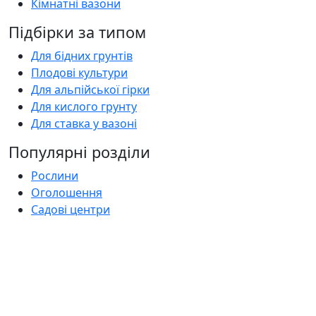
Кімнатні вазони
Підбірки за типом
Для бідних грунтів
Плодові культури
Для альпійської гірки
Для кислого грунту
Для ставка у вазоні
Популярні розділи
Рослини
Оголошення
Садові центри
Статті
Поширені запитання
Florica.com.ua
Про нас
Контакти