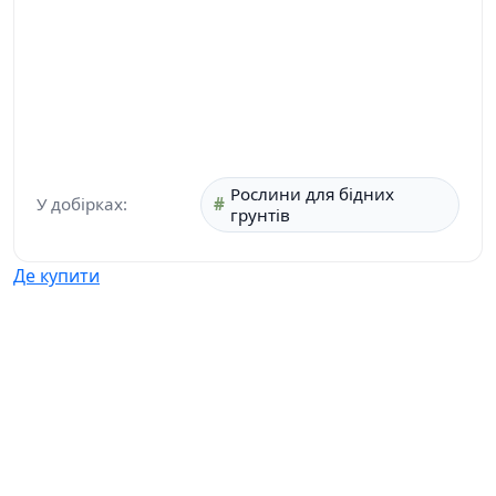
Рослини для бідних
У добірках:
грунтів
Де купити