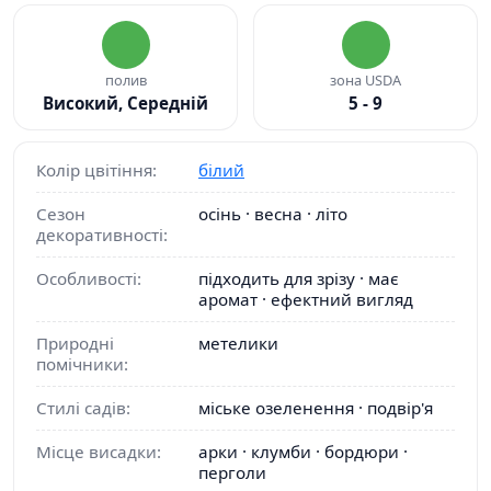
полив
зона USDA
Високий, Середній
5 - 9
Колір цвітіння:
білий
Сезон
осінь · весна · літо
декоративності:
Особливості:
підходить для зрізу · має
аромат · ефектний вигляд
Природні
метелики
помічники:
Стилі садів:
міське озеленення · подвір'я
Місце висадки:
арки · клумби · бордюри ·
перголи