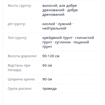
Якість грунту:
вологий, але добре
дренований · добре
дренований
pH грунту:
кислий · лужний ·
нейтральний
Тип грунту:
крейдяний ґрунт · глинистий
ґрунт · суглинок · піщаний
ґрунт
Висота дорослої:
90-120 см
Відстань при
60 см
посадці:
Ширина крони:
90 см
Група рослин:
троянда